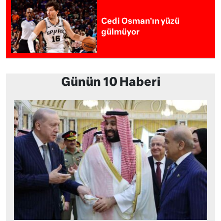
Cedi Osman’ın yüzü
gülmüyor
Günün 10 Haberi