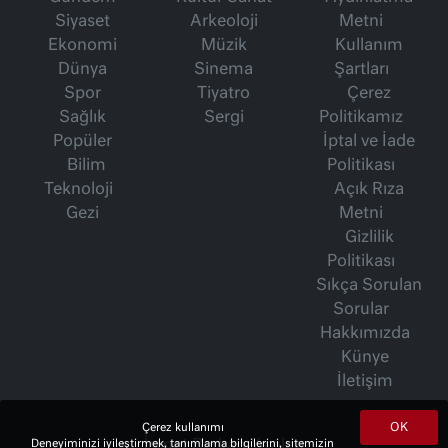
Siyaset
Arkeoloji
Metni
Ekonomi
Müzik
Kullanım
Dünya
Sinema
Şartları
Spor
Tiyatro
Çerez
Sağlık
Sergi
Politikamız
Popüler
İptal ve İade
Bilim
Politikası
Teknoloji
Açık Rıza
Gezi
Metni
Gizlilik
Politikası
Sıkça Sorulan
Sorular
Hakkımızda
Künye
İletişim
OK
Çerez kullanımı
İsmet Berkan Yazıları
Deneyiminizi iyileştirmek, tanımlama bilgilerini, sitemizin