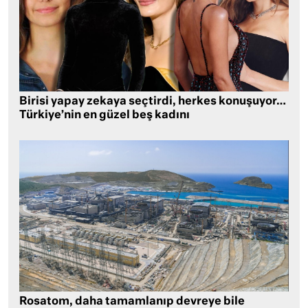
Birisi yapay zekaya seçtirdi, herkes konuşuyor…
Türkiye’nin en güzel beş kadını
Rosatom, daha tamamlanıp devreye bile