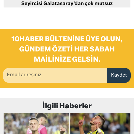
Seyircisi Galatasaray’dan çok mutsuz
10HABER BÜLTENINE ÜYE OLUN,
GÜNDEM ÖZETI HER SABAH
MAILINIZE GELSIN.
Kaydet
İlgili Haberler