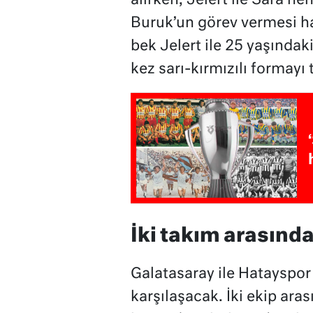
alırken, Jelert ile Sara 
Buruk’un görev vermesi ha
bek Jelert ile 25 yaşındak
kez sarı-kırmızılı formayı 
İki takım arasınd
Galatasaray ile Hatayspo
karşılaşacak. İki ekip ara