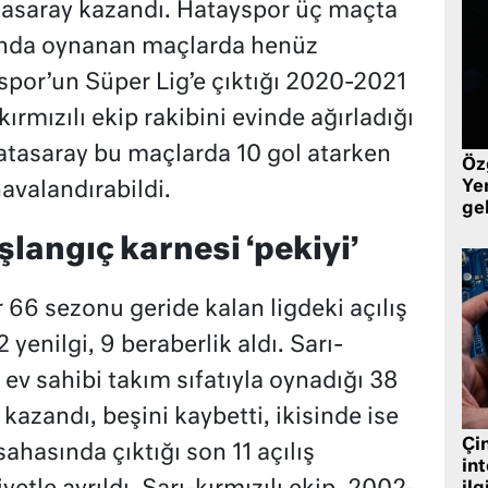
tasaray kazandı. Hatayspor üç maçta
asında oynanan maçlarda henüz
spor’un Süper Lig’e çıktığı 2020-2021
rmızılı ekip rakibini evinde ağırladığı
atasaray bu maçlarda 10 gol atarken
Öz
Yen
havalandırabildi.
ge
langıç karnesi ‘pekiyi’
66 sezonu geride kalan ligdeki açılış
 yenilgi, 9 beraberlik aldı. Sarı-
de ev sahibi takım sıfatıyla oynadığı 38
i kazandı, beşini kaybetti, ikisinde ise
Çin
hasında çıktığı son 11 açılış
in