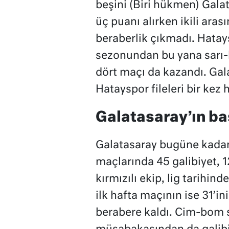
beşini (Biri hükmen) Gala
üç puanı alırken ikili ar
beraberlik çıkmadı. Hatay
sezonundan bu yana sarı-kı
dört maçı da kazandı. Gal
Hatayspor fileleri bir kez 
Galatasaray’ın baş
Galatasaray bugüne kadar 
maçlarında 45 galibiyet, 12
kırmızılı ekip, lig tarihin
ilk hafta maçının ise 31’in
berabere kaldı. Cim-bom sa