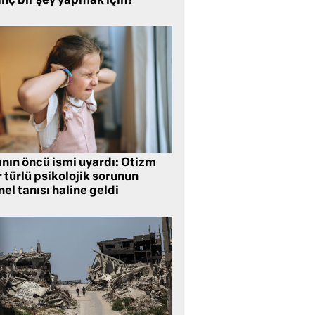
inç bir şey yapmak için?
anın öncü ismi uyardı: Otizm
 türlü psikolojik sorunun
el tanısı haline geldi