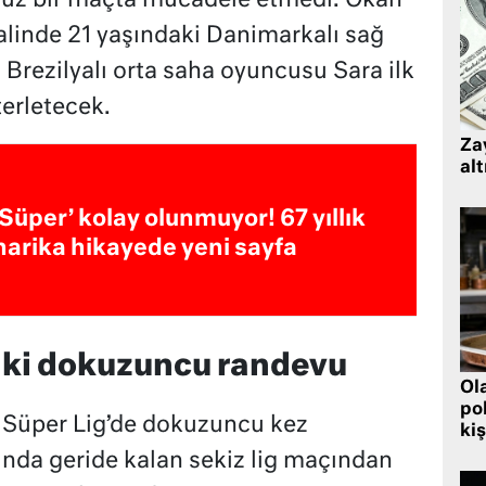
henüz bir maçta mücadele etmedi. Okan
linde 21 yaşındaki Danimarkalı sağ
i Brezilyalı orta saha oyuncusu Sara ilk
terletecek.
Zay
alt
‘Süper’ kolay olunmuyor! 67 yıllık
harika hikayede yeni sayfa
aki dokuzuncu randevu
Ol
pol
r Süper Lig’de dokuzuncu kez
kiş
sında geride kalan sekiz lig maçından