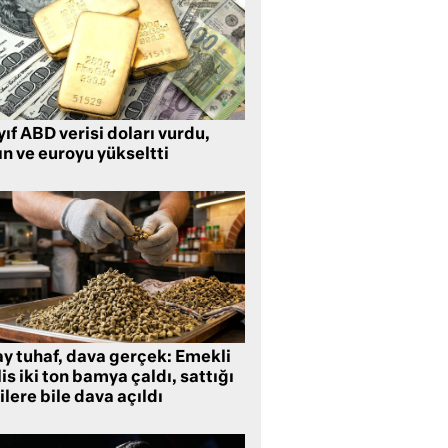
ıf ABD verisi doları vurdu,
ın ve euroyu yükseltti
ay tuhaf, dava gerçek: Emekli
is iki ton bamya çaldı, sattığı
ilere bile dava açıldı