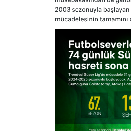
müsabakasından da galibiye
2003 sezonuyla başlayan sü
mücadelesinin tamamını d