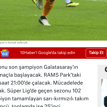
spor'u konuk edecek.
Takip Et
10Haber'i Google'da takip edin
onu son şampiyon Galatasaray’ın
maçla başlayacak. RAMS Park’taki
 saat 21:00’de çalacak. Mücadelede
k. Süper Lig’de geçen sezonu 102
iyon tamamlayan sarı-kırmızılı takım
ncü, toplamda ise 25’inci