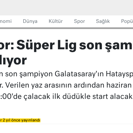
nomi
Dünya
Kültür
Spor
Sağlık
Popü
yor: Süper Lig son şa
lıyor
on son şampiyon Galatasaray'ın Hatays
. Verilen yaz arasının ardından hazira
00'de çalacak ilk düdükle start alacak
 2 yıl önce yayınlandı