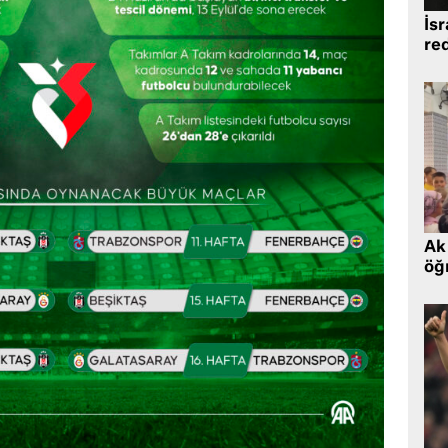
İsr
re
Ak 
öğr