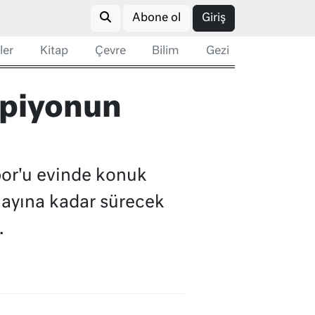
Abone ol
Giriş
ler
Kitap
Çevre
Bilim
Gezi
mpiyonun
por'u evinde konuk
n ayına kadar sürecek
.