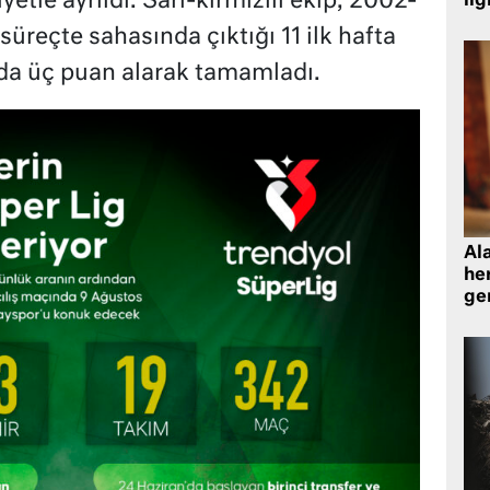
tle ayrıldı. Sarı-kırmızılı ekip, 2002-
ilg
reçte sahasında çıktığı 11 ilk hafta
a üç puan alarak tamamladı.
Al
her
gen