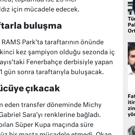
ldız için mücadele edecek.
Tü
ftarla buluşma
Pa
Or
 RAMS Park’ta taraftarının önünde
ikinci kez şampiyon olduğu sezonda iç
yıs’taki Fenerbahçe derbisiyle yapan
21 gün sonra taraftarıyla buluşacak.
rücüye çıkacak
Fat
iti
vam eden transfer döneminde Michy
zin
Gabriel Sara’yı renklerine bağladı.
yö
apılan Süper Kupa maçında süre