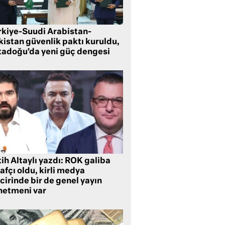
rkiye-Suudi Arabistan-
kistan güvenlik paktı kuruldu,
tadoğu’da yeni güç dengesi
ih Altaylı yazdı: ROK galiba
rafçı oldu, kirli medya
cirinde bir de genel yayın
netmeni var