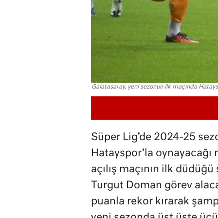
Galatasaray, yeni sezonun ilk maçında Hatay
Süper Lig’de 2024-25 sez
Hatayspor’la oynayacağı 
açılış maçının ilk düdüğü
Turgut Doman görev alaca
puanla rekor kırarak şamp
yeni sezonda üst üste üçü