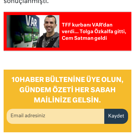
sonuçlanmıştı.
TFF kurbanı VAR’dan
verdi… Tolga Özkalfa gitti,
Cem Satman geldi
10HABER BÜLTENINE ÜYE OLUN,
GÜNDEM ÖZETI HER SABAH
MAILINIZE GELSIN.
Kaydet