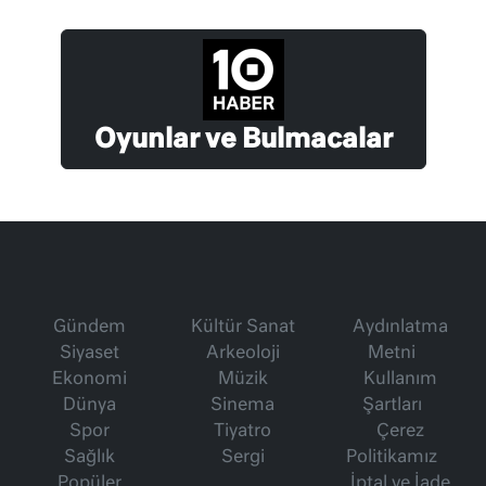
Oyunlar ve Bulmacalar
Gündem
Kültür Sanat
Aydınlatma
Siyaset
Arkeoloji
Metni
Ekonomi
Müzik
Kullanım
Dünya
Sinema
Şartları
Spor
Tiyatro
Çerez
Sağlık
Sergi
Politikamız
Popüler
İptal ve İade