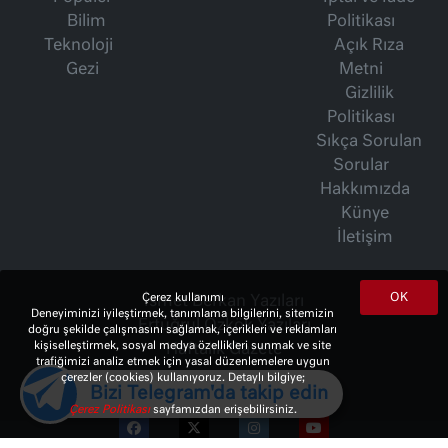
Bilim
Politikası
Teknoloji
Açık Rıza
Gezi
Metni
Gizlilik
Politikası
Sıkça Sorulan
Sorular
Hakkımızda
Künye
İletişim
OK
Çerez kullanımı
İsmet Berkan Yazıları
Deneyiminizi iyileştirmek, tanımlama bilgilerini, sitemizin
Ertuğrul Özkök Yazıları
doğru şekilde çalışmasını sağlamak, içerikleri ve reklamları
kişiselleştirmek, sosyal medya özellikleri sunmak ve site
Haftalık Gazete
trafiğimizi analiz etmek için yasal düzenlemelere uygun
çerezler (cookies) kullanıyoruz. Detaylı bilgiye;
Bizi Telegram'da takip edin
Çerez Politikası
sayfamızdan erişebilirsiniz.