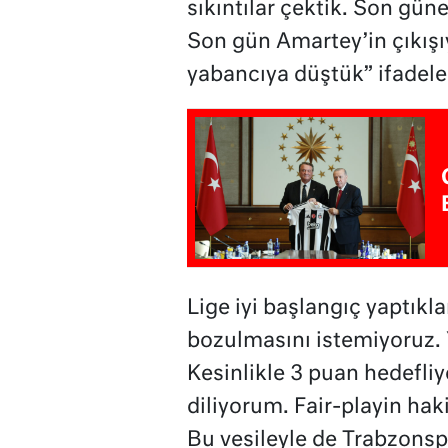
sıkıntılar çektik. Son gü
Son gün Amartey’in çıkışı
yabancıya düştük” ifadeler
Lige iyi başlangıç yaptıkl
bozulmasını istemiyoruz.
Kesinlikle 3 puan hedefli
diliyorum. Fair-playin ha
Bu vesileyle de Trabzons