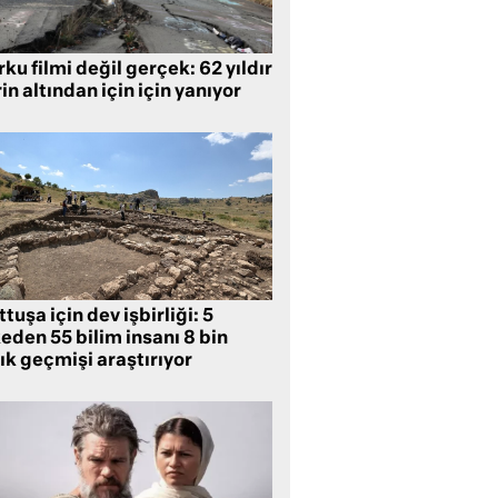
ku filmi değil gerçek: 62 yıldır
in altından için için yanıyor
tuşa için dev işbirliği: 5
eden 55 bilim insanı 8 bin
lık geçmişi araştırıyor