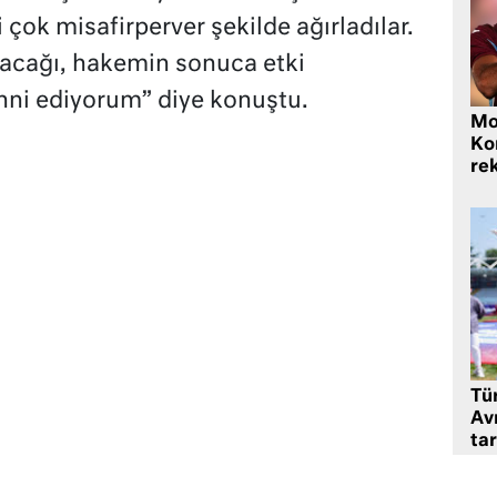
 çok misafirperver şekilde ağırladılar.
nacağı, hakemin sonuca etki
ni ediyorum” diye konuştu.
Mo
Ko
rek
Tü
Av
tar