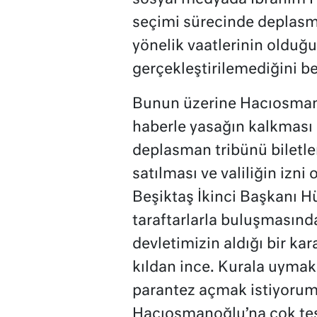
seçimi sürecinde deplasm
yönelik vaatlerinin olduğu 
gerçekleştirilemediğini beli
Bunun üzerine Hacıosman
haberle yasağın kalkması 
deplasman tribünü biletle
satılması ve valiliğin izn
Beşiktaş İkinci Başkanı H
taraftarlarla buluşmasın
devletimizin aldığı bir ka
kıldan ince. Kurala uyma
parantez açmak istiyorum
Hacıosmanoğlu’na çok teş