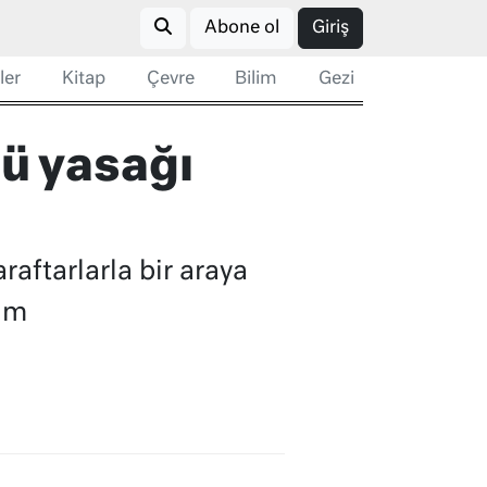
Abone ol
Giriş
ler
Kitap
Çevre
Bilim
Gezi
ü yasağı
raftarlarla bir araya
him