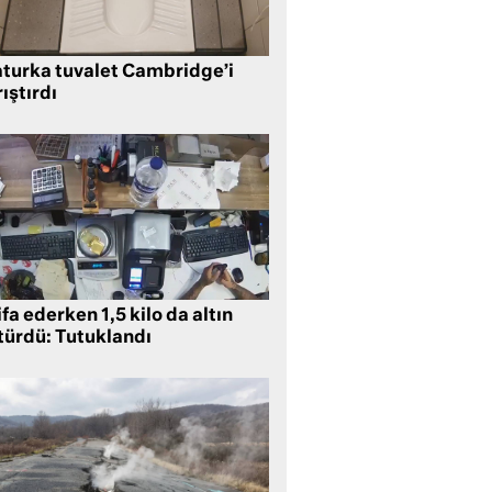
aturka tuvalet Cambridge’i
ıştırdı
ifa ederken 1,5 kilo da altın
türdü: Tutuklandı