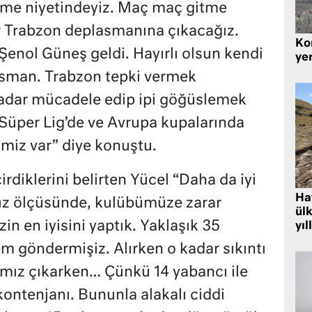
tme niyetindeyiz. Maç maç gitme
bir Trabzon deplasmanına çıkacağız.
Kor
Şenol Güneş geldi. Hayırlı olsun kendi
yer
asman. Trabzon tepki vermek
kadar mücadele edip ipi göğüslemek
 Süper Lig’de ve Avrupa kupalarında
miz var” diye konuştu.
irdiklerini belirten Yücel “Daha da iyi
Hat
mız ölçüsünde, kulübümüze zarar
ülk
n en iyisini yaptık. Yaklaşık 35
yıl
 göndermişiz. Alırken o kadar sıkıntı
ız çıkarken… Çünkü 14 yabancı ile
 kontenjanı. Bununla alakalı ciddi