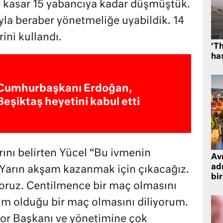
ne kasar 15 yabancıya kadar düşmüştük.
yla beraber yönetmeliğe uyabildik. 14
ini kullandı.
‘Th
has
Cumhurbaşkanı Erdoğan,
Beşiktaş heyetini kabul etti
arını belirten Yücel “Bu ivmenin
Avr
adr
 Yarın akşam kazanmak için çıkacağız.
bir
yoruz. Centilmence bir maç olmasını
kim olduğu bir maç olmasını diliyorum.
por Başkanı ve yönetimine çok