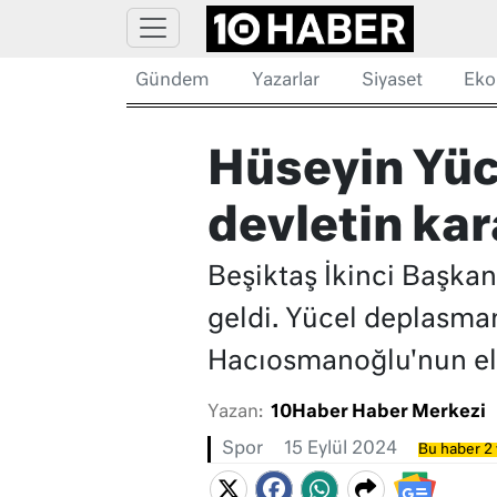
Gündem
Yazarlar
Siyaset
Eko
Hüseyin Yüc
devletin kar
Beşiktaş İkinci Başkanı
geldi. Yücel deplasman
Hacıosmanoğlu'nun elin
Yazan:
10Haber Haber Merkezi
Spor
15 Eylül 2024
Bu haber 2 