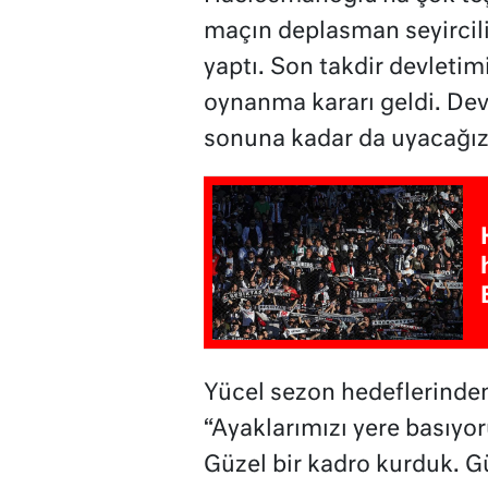
maçın deplasman seyircili 
yaptı. Son takdir devletim
oynanma kararı geldi. Devl
sonuna kadar da uyacağız
Yücel sezon hedeflerinden
“Ayaklarımızı yere basıyo
Güzel bir kadro kurduk. Gü