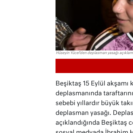
Hüseyin Yücel'den deplasman yasağı açıklam
Beşiktaş 15 Eylül akşamı
deplasmanında taraftarın
sebebi yıllardır büyük tak
deplasman yasağı. Deplas
açıklandığında Beşiktaş ce
sosyal medyada İbrahim 