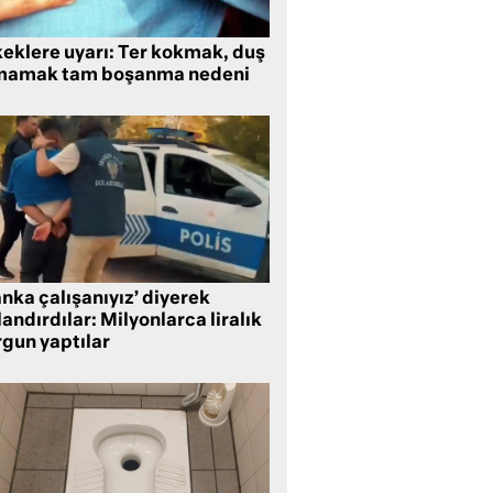
keklere uyarı: Ter kokmak, duş
mamak tam boşanma nedeni
nka çalışanıyız’ diyerek
andırdılar: Milyonlarca liralık
rgun yaptılar