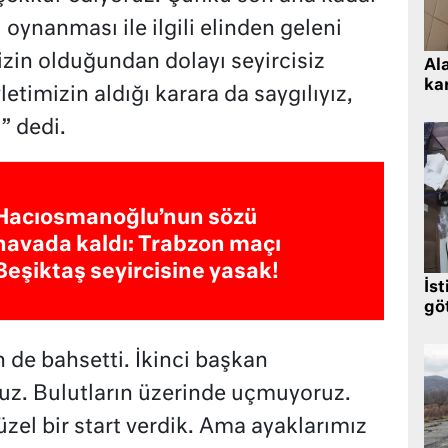
oynanması ile ilgili elinden geleni
izin olduğundan dolayı seyircisiz
Al
kar
etimizin aldığı karara da saygılıyız,
” dedi.
Hacıosmanoğlu’nun sözü
havada kaldı: Trabzon maçı
Beşiktaş seyircisine yasak!
İst
gö
 de bahsetti. İkinci başkan
ruz. Bulutların üzerinde uçmuyoruz.
zel bir start verdik. Ama ayaklarımız