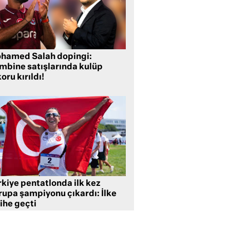
hamed Salah dopingi:
mbine satışlarında kulüp
oru kırıldı!
rkiye pentatlonda ilk kez
rupa şampiyonu çıkardı: İlke
ihe geçti