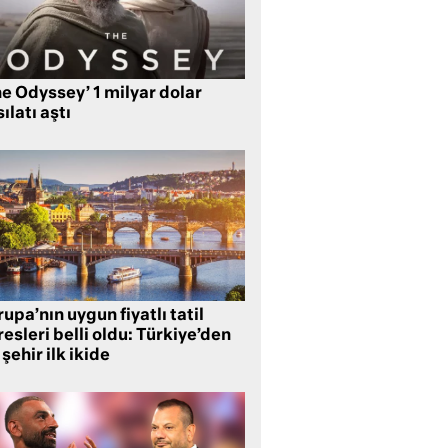
e Odyssey’ 1 milyar dolar
ılatı aştı
upa’nın uygun fiyatlı tatil
esleri belli oldu: Türkiye’den
 şehir ilk ikide