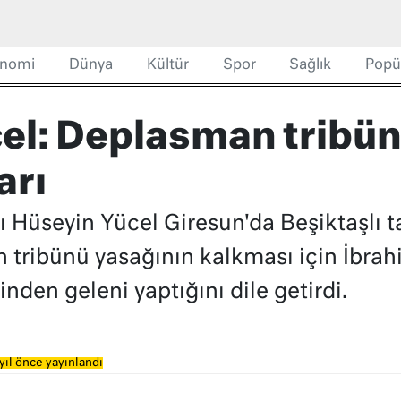
nomi
Dünya
Kültür
Spor
Sağlık
Popü
el: Deplasman tribün
arı
 Hüseyin Yücel Giresun'da Beşiktaşlı ta
 tribünü yasağının kalkması için İbra
den geleni yaptığını dile getirdi.
yıl önce yayınlandı