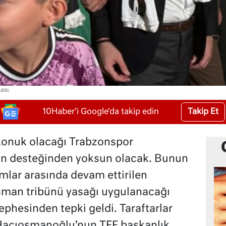
ası.
Takip Et
10Haber'i Google'da takip edin
 konuk olacağı Trabzonspor
ın desteğinden yoksun olacak. Bunun
ımlar arasında devam ettirilen
man tribünü yasağı uygulanacağı
phesinden tepki geldi. Taraftarlar
Hacıosmanoğlu’nun TFF başkanlık