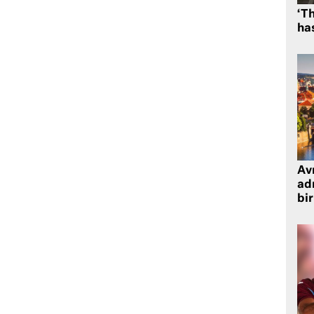
‘Th
has
Avr
adr
bir