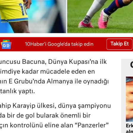
Takip Et
10Haber'i Google'da takip edin
yuncusu Bacuna, Dünya Kupası’na ilk
 şimdiye kadar mücadele eden en
nın E Grubu’nda Almanya ile oynadığı
anlık yaptı.
ahip Karayip ülkesi, dünya şampiyonu
a bir de gol bularak önemli bir
ın kontrolünü eline alan “Panzerler”
Er
al