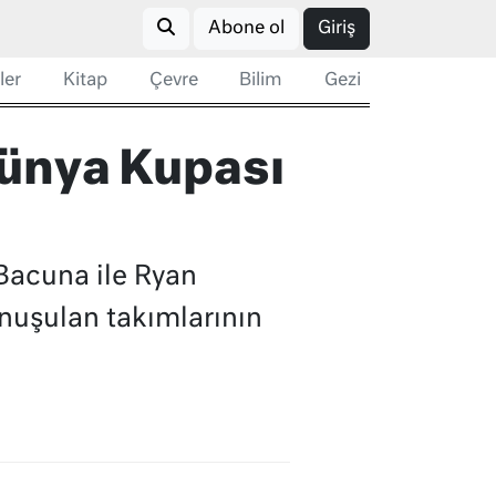
Abone ol
Giriş
ler
Kitap
Çevre
Bilim
Gezi
Dünya Kupası
 Bacuna ile Ryan
nuşulan takımlarının