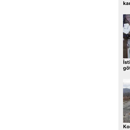
kar
İst
gö
Kor