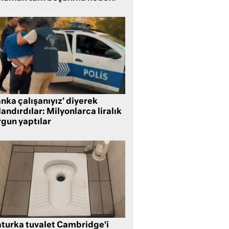
nka çalışanıyız’ diyerek
andırdılar: Milyonlarca liralık
rgun yaptılar
aturka tuvalet Cambridge’i