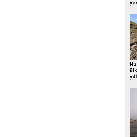
yer
Hat
ülk
yıl