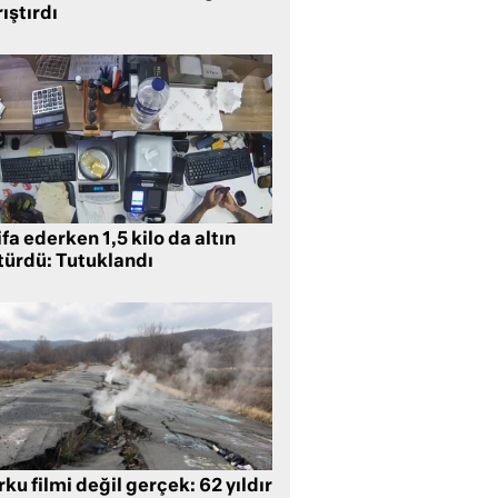
ıştırdı
ifa ederken 1,5 kilo da altın
türdü: Tutuklandı
ku filmi değil gerçek: 62 yıldır