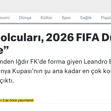
nomi
Dünya
Kültür
Spor
Sağlık
Popü
bolcuları, 2026 FIFA 
e”
rinden Iğdır FK'de forma giyen Leandro
ya Kupası'nın şu ana kadar en çok ko
çıktı.
r 2 ay önce yayınlandı