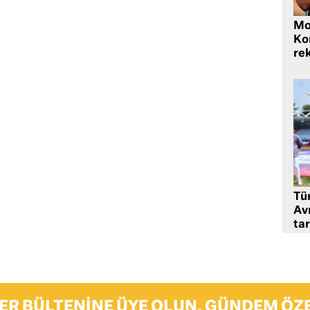
Mo
Ko
rek
Tü
Av
tar
ER BÜLTENINE ÜYE OLUN, GÜNDEM ÖZE