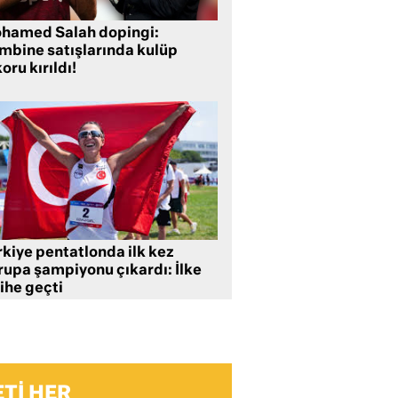
hamed Salah dopingi:
mbine satışlarında kulüp
oru kırıldı!
rkiye pentatlonda ilk kez
rupa şampiyonu çıkardı: İlke
ihe geçti
TI HER