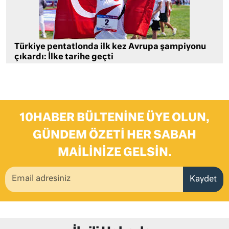
Türkiye pentatlonda ilk kez Avrupa şampiyonu
çıkardı: İlke tarihe geçti
10HABER BÜLTENINE ÜYE OLUN,
GÜNDEM ÖZETI HER SABAH
MAILINIZE GELSIN.
Kaydet