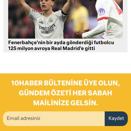
Fenerbahçe’nin bir ayda gönderdiği futbolcu
125 milyon avroya Real Madrid’e gitti
10HABER BÜLTENINE ÜYE OLUN,
GÜNDEM ÖZETI HER SABAH
MAILINIZE GELSIN.
Kaydet