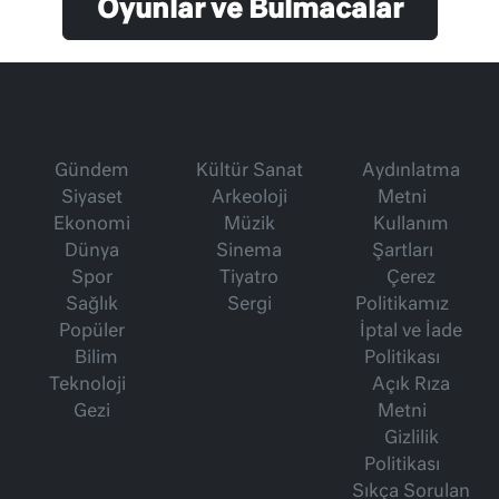
Oyunlar ve Bulmacalar
Gündem
Kültür Sanat
Aydınlatma
Siyaset
Arkeoloji
Metni
Ekonomi
Müzik
Kullanım
Dünya
Sinema
Şartları
Spor
Tiyatro
Çerez
Sağlık
Sergi
Politikamız
Popüler
İptal ve İade
Bilim
Politikası
Teknoloji
Açık Rıza
Gezi
Metni
Gizlilik
Politikası
Sıkça Sorulan