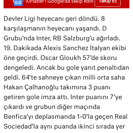
Takip Et
10Haber'i Google'da takip edin
Devler Ligi heyecanı geri döndü. 8
karşılaşmanın heyecanı yaşandı. D
Grubu’nda Inter, RB Salzburg’u ağırladı.
19. Dakikada Alexis Sanchez İtalyan ekibi
öne geçirdi. Oscar Gloukh 57’de skoru
dengeledi. Ancak bu gole yanıt penaltıdan
geldi. 64’te sahneye çıkan milli orta saha
Hakan Çalhanoğlu takımına 3 puanı
getiren gole imza attı. Inter puanını 7’ye
çıkardı ve grubun diğer maçında
Benfica’yı deplasmanda 1-0’la geçen Real
Sociedad’la aynı puanda ikinci sırada yer