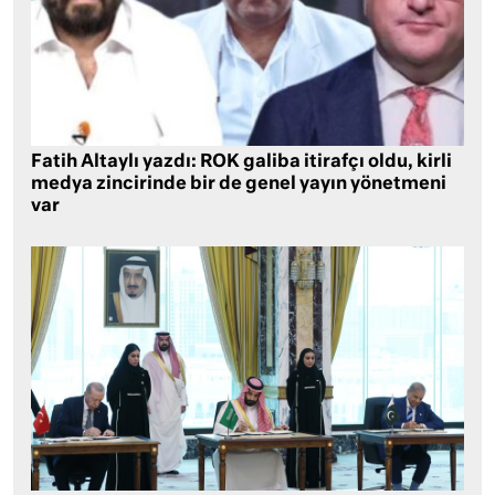
Fatih Altaylı yazdı: ROK galiba itirafçı oldu, kirli
medya zincirinde bir de genel yayın yönetmeni
var