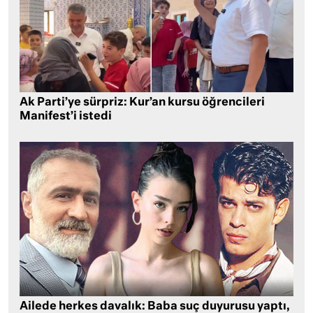
Ak Parti’ye sürpriz: Kur’an kursu öğrencileri
Manifest’i istedi
Ailede herkes davalık: Baba suç duyurusu yaptı,