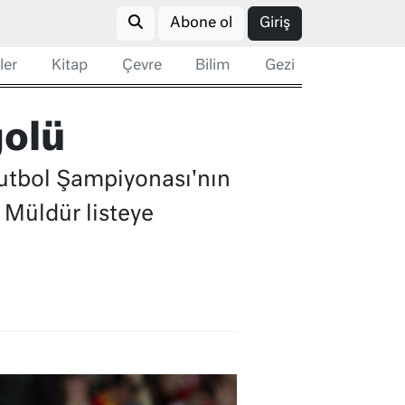
Abone ol
Giriş
ler
Kitap
Çevre
Bilim
Gezi
golü
utbol Şampiyonası'nın
t Müldür listeye