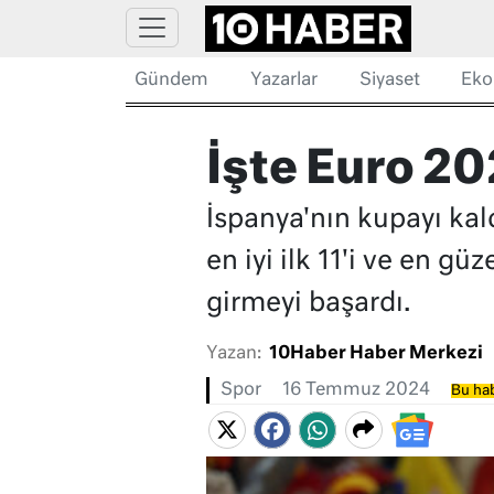
Gündem
Yazarlar
Siyaset
Eko
İşte Euro 202
İspanya'nın kupayı ka
en iyi ilk 11'i ve en g
girmeyi başardı.
Yazan:
10Haber Haber Merkezi
Spor
16 Temmuz 2024
Bu hab