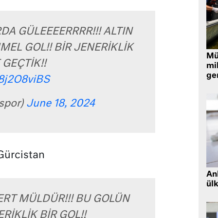
DA GÜLEEEERRRR!!! ALTIN
EL GOL!! BİR JENERİKLİK
Müt
 GEÇTİK!!
mi
ger
48j2O8viBS
spor)
June 18, 2024
 Gürcistan
Ank
ül
RT MÜLDÜR!!! BU GOLÜN
ERİKLİK BİR GOL!!