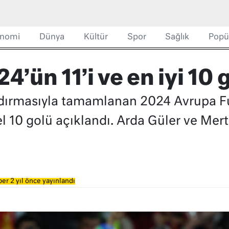
nomi
Dünya
Kültür
Spor
Sağlık
Popü
4’ün 11’i ve en iyi 10 
ldırmasıyla tamamlanan 2024 Avrupa F
üzel 10 golü açıklandı. Arda Güler ve Mer
er 2 yıl önce yayınlandı