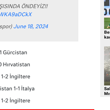
ISINDA ÖNDEYİZ!!
/qWKA9aDCkX
spor)
June 18, 2024
Beş
kaç
1 Gürcistan
0 Hırvatistan
1-2 İngiltere
stan 1-1 İtalya
Sa
Mıs
1-2 İngiltere