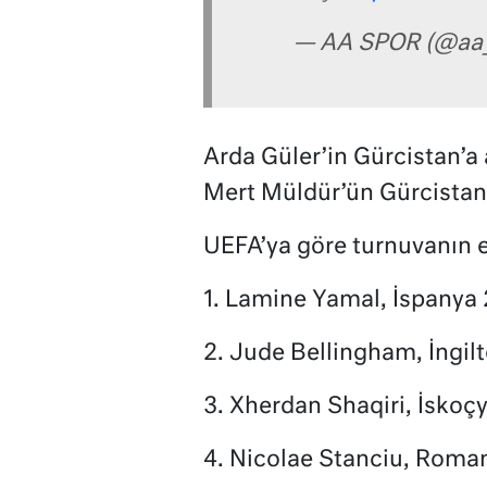
— AA SPOR (@aa
Arda Güler’in Gürcistan’a a
Mert Müldür’ün Gürcistan’a 
UEFA’ya göre turnuvanın e
1. Lamine Yamal, İspanya 
2. Jude Bellingham, İngilt
3. Xherdan Shaqiri, İskoçya
4. Nicolae Stanciu, Roma