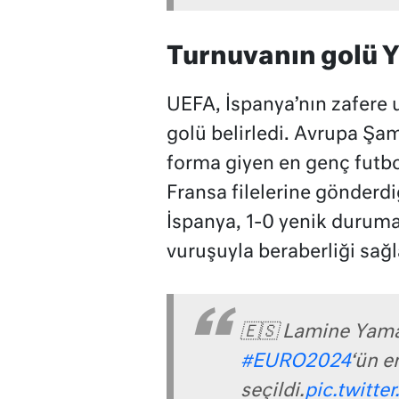
Turnuvanın golü 
UEFA, İspanya’nın zafere u
golü belirledi. Avrupa Şam
forma giyen en genç futb
Fransa filelerine gönderdi
İspanya, 1-0 yenik durum
vuruşuyla beraberliği sağl
🇪🇸 Lamine Yamal’
#EURO2024
‘ün e
seçildi.
pic.twitt