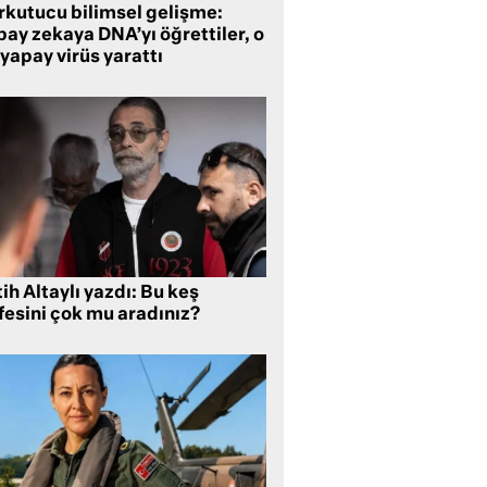
rkutucu bilimsel gelişme:
ay zekaya DNA’yı öğrettiler, o
yapay virüs yarattı
ih Altaylı yazdı: Bu keş
fesini çok mu aradınız?