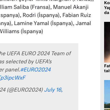
Ko
illiam Saliba (Fransa), Manuel Akanji
Yap
da 
(İspanya), Rodri (İspanya), Fabian Ruiz
anya), Lamine Yamal (İspanya), Jamal
illiams (İspanya)
the UEFA EURO 2024 Team of
s selected by UEFA’s
Fat
r panel.
#EURO2024
tai
ITp3ipcWxF
24 (@EURO2024)
July 16,