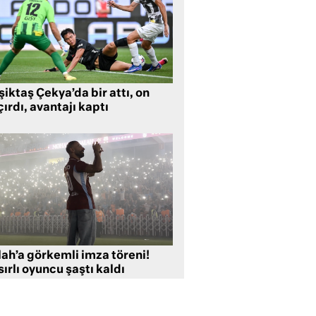
iktaş Çekya’da bir attı, on
ırdı, avantajı kaptı
lah’a görkemli imza töreni!
ırlı oyuncu şaştı kaldı