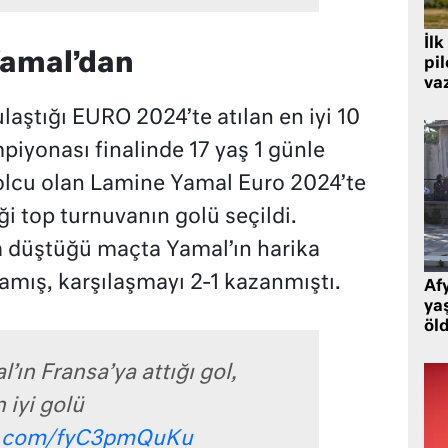
İlk
Yamal’dan
pi
va
laştığı EURO 2024’te atılan en iyi 10
piyonası finalinde 17 yaş 1 günle
olcu olan Lamine Yamal Euro 2024’te
ği top turnuvanın golü seçildi.
a düştüğü maçta Yamal’ın harika
amış, karşılaşmayı 2-1 kazanmıştı.
Af
ya
öl
ın Fransa’ya attığı gol,
n iyi golü
er.com/fyC3pmQuKu