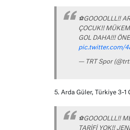
⚽GOOOOLLL!! AR
ÇOCUK!! MÜKEMM
GOL DAHA!!! ÖNE
pic.twitter.com/
— TRT Spor (@trt
5. Arda Güler, Türkiye 3-1
⚽GOOOOLLL!! ME
TARİFİ YOK!! JEN