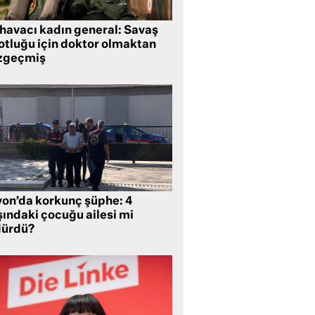
 havacı kadın general: Savaş
lotluğu için doktor olmaktan
zgeçmiş
yon’da korkunç şüphe: 4
şındaki çocuğu ailesi mi
dürdü?