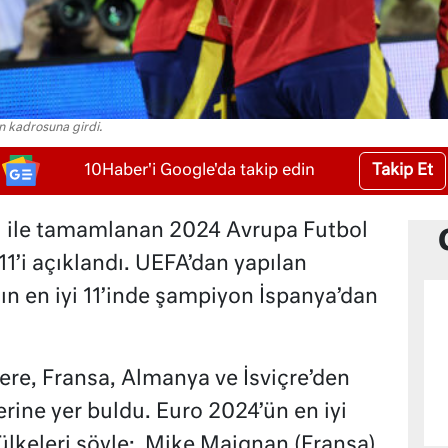
n kadrosuna girdi.
Takip Et
10Haber'i Google'da takip edin
 ile tamamlanan 2024 Avrupa Futbol
11’i açıklandı. UEFA’dan yapılan
n en iyi 11’inde şampiyon İspanya’dan
ltere, Fransa, Almanya ve İsviçre’den
rine yer buldu. Euro 2024’ün en iyi
e ülkeleri şöyle: Mike Maignan (Fransa),