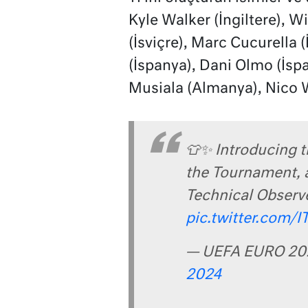
Kyle Walker (İngiltere), W
(İsviçre), Marc Cucurella 
(İspanya), Dani Olmo (İsp
Musiala (Almanya), Nico W
👕✨ Introducing 
the Tournament, a
Technical Observe
pic.twitter.com/
— UEFA EURO 20
2024