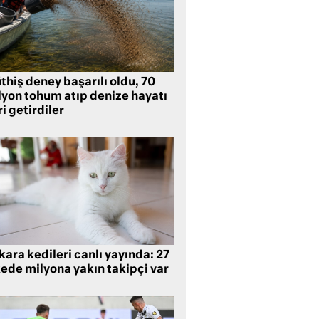
hiş deney başarılı oldu, 70
lyon tohum atıp denize hayatı
i getirdiler
ara kedileri canlı yayında: 27
kede milyona yakın takipçi var