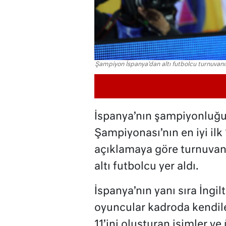
Şampiyon İspanya'dan altı futbolcu turnuvanı
İspanya’nın şampiyonluğu
Şampiyonası’nın en iyi ilk 
açıklamaya göre turnuvanı
altı futbolcu yer aldı.
İspanya’nın yanı sıra İngi
oyuncular kadroda kendile
11’ini oluşturan isimler v