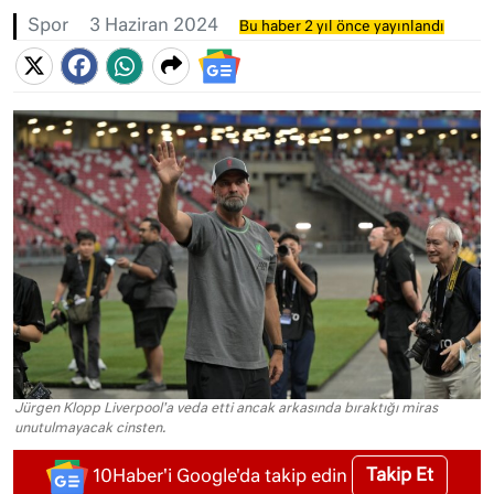
Spor
3 Haziran 2024
Bu haber 2 yıl önce yayınlandı
Jürgen Klopp Liverpool'a veda etti ancak arkasında bıraktığı miras
unutulmayacak cinsten.
Takip Et
10Haber'i Google'da takip edin