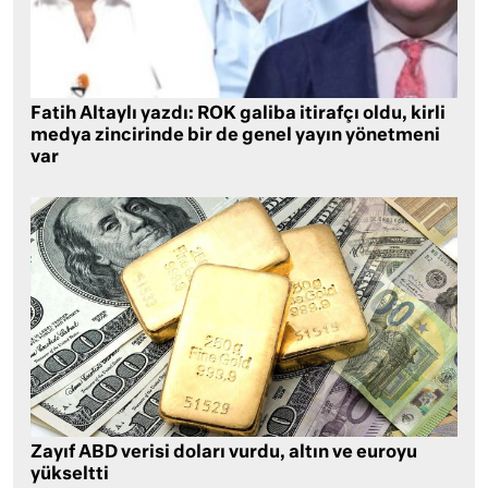
Fatih Altaylı yazdı: ROK galiba itirafçı oldu, kirli
medya zincirinde bir de genel yayın yönetmeni
var
Zayıf ABD verisi doları vurdu, altın ve euroyu
yükseltti