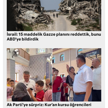
İsrail: 15 maddelik Gazze planını reddettik, bunu
ABD’ye bildirdik
Ak Parti’ye sürpriz: Kur’an kursu öğrencileri