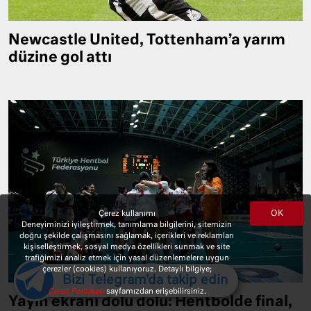
Newcastle United, Tottenham’a yarım
düzine gol attı
OK
Çerez kullanımı
Deneyiminizi iyileştirmek, tanımlama bilgilerini, sitemizin
doğru şekilde çalışmasını sağlamak, içerikleri ve reklamları
kişiselleştirmek, sosyal medya özellikleri sunmak ve site
trafiğimizi analiz etmek için yasal düzenlemelere uygun
çerezler (cookies) kullanıyoruz. Detaylı bilgiye;
Bizi Telegram'da takip edin
Çerez Politikası
sayfamızdan erişebilirsiniz.
Yayın ekranı dolu dolu: Hentbolde final,