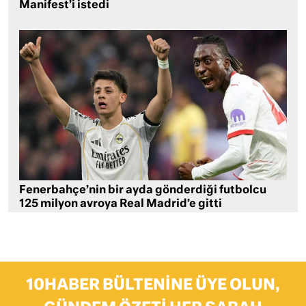
Manifest’i istedi
Fenerbahçe’nin bir ayda gönderdiği futbolcu
125 milyon avroya Real Madrid’e gitti
10HABER BÜLTENINE ÜYE OLUN,