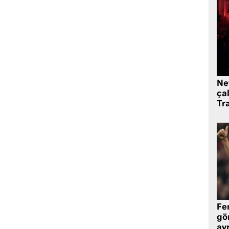
Ne
çal
Tr
Fe
gö
avr