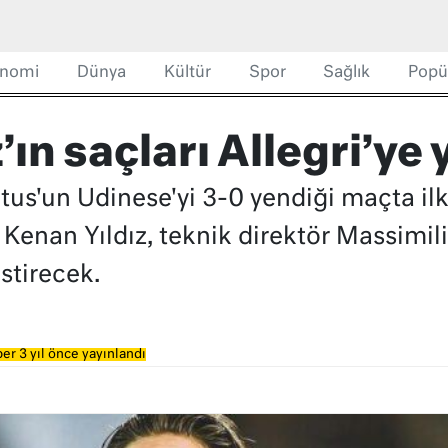
nomi
Dünya
Kültür
Spor
Sağlık
Popü
’ın saçları Allegri’ye
ntus'un Udinese'yi 3-0 yendiği maçta il
 Kenan Yıldız, teknik direktör Massimili
estirecek.
er 3 yıl önce yayınlandı