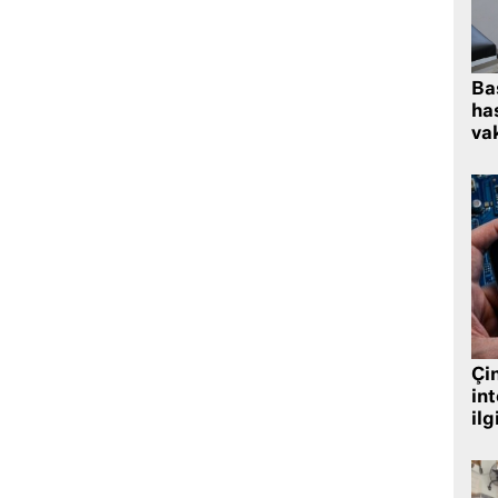
Ba
has
vak
Çin
in
ilg