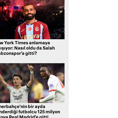
w York Times anlamaya
ışıyor: Nasıl oldu da Salah
abzonspor’a gitti?
nerbahçe’nin bir ayda
nderdiği futbolcu 125 milyon
oya Real Madrid’e gitti