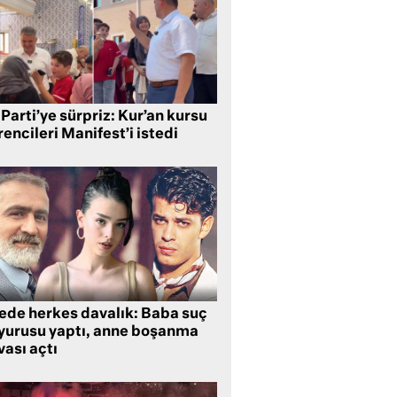
Parti’ye sürpriz: Kur’an kursu
encileri Manifest’i istedi
lede herkes davalık: Baba suç
yurusu yaptı, anne boşanma
ası açtı