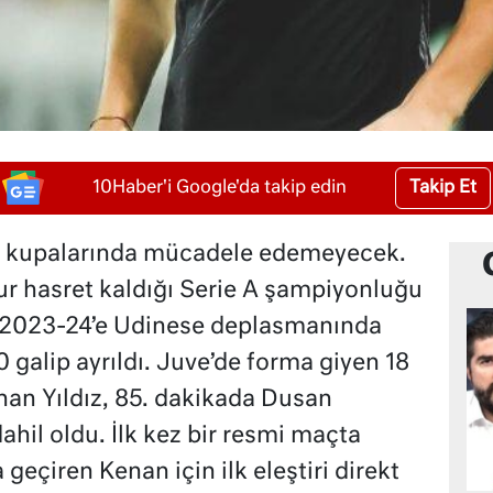
Takip Et
10Haber'i Google'da takip edin
a kupalarında mücadele edemeyecek.
ur hasret kaldığı Serie A şampiyonluğu
. 2023-24’e Udinese deplasmanında
galip ayrıldı. Juve’de forma giyen 18
nan Yıldız, 85. dakikada Dusan
ahil oldu. İlk kez bir resmi maçta
geçiren Kenan için ilk eleştiri direkt