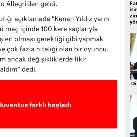
 Allegri’den geldi.
Fat
iti
zin
ptığı açıklamada “Kenan Yıldız yarın
yö
ü maç içinde 100 kere saçlarıyla
İşleri olması gerektiği gibi yapmak
e çok fazla niteliği olan bir oyuncu.
 ancak değişikliklerde fikir
aldım” dedi.
Dü
Juventus farklı başladı