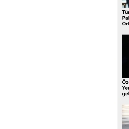
Tü
Pa
Or
Öz
Yen
ge