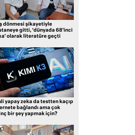
ş dönmesi şikayetiyle
taneye gitti, ‘dünyada 68’inci
a’ olarak literatüre geçti
li yapay zeka da testten kaçıp
ternete bağlandı ama çok
inç bir şey yapmak için?