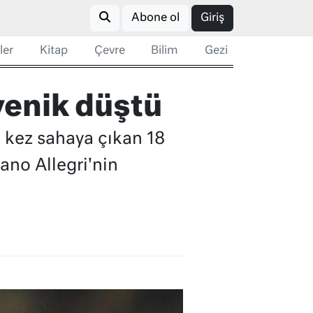
Abone ol
Giriş
ler
Kitap
Çevre
Bilim
Gezi
 yenik düştü
k kez sahaya çıkan 18
ano Allegri'nin