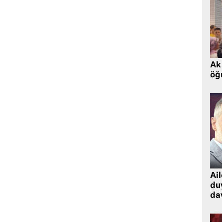
Ak 
öğr
Ai
du
dav