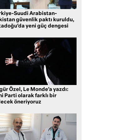
rkiye-Suudi Arabistan-
kistan güvenlik paktı kuruldu,
tadoğu’da yeni güç dengesi
gür Özel, Le Monde’a yazdı:
i Parti olarak farklı bir
lecek öneriyoruz