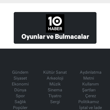
Oyunlar ve Bulmacalar
Gündem
Kültür Sanat
Aydınlatma
Siyaset
Arkeoloji
Metni
Ekonomi
Müzik
Kullanım
Dünya
Sinema
Şartları
Spor
Tiyatro
Çerez
Sağlık
Sergi
Politikamız
Popüler
İptal ve İade