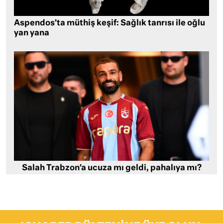
Aspendos’ta müthiş keşif: Sağlık tanrısı ile oğlu
yan yana
Salah Trabzon’a ucuza mı geldi, pahalıya mı?