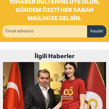
10HABER BÜLTENINE ÜYE OLUN,
GÜNDEM ÖZETI HER SABAH
MAILINIZE GELSIN.
Kaydet
İlgili Haberler