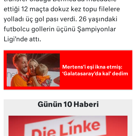
ettiği 12 maçta dokuz kez topu filelere
yolladı üç gol pası verdi. 26 yaşındaki
futbolcu gollerin üçünü Şampiyonlar
Ligi’nde attı.
Mertens’i eşi ikna etmiş:
‘Galatasaray’da kal’ dedim
Günün 10 Haberi