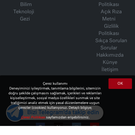
Bilim
Politikası
Teknoloji
Açık Rıza
Gezi
Metni
Gizlilik
Politikası
Sıkça Sorulan
Sorular
Hakkımızda
Künye
İletişim
OK
Çerez kullanımı
İsmet Berkan Yazıları
Deneyiminizi iyileştirmek, tanımlama bilgilerini, sitemizin
doğru şekilde çalışmasını sağlamak, içerikleri ve reklamları
Ertuğrul Özkök Yazıları
kişiselleştirmek, sosyal medya özellikleri sunmak ve site
Haftalık Gazete
trafiğimizi analiz etmek için yasal düzenlemelere uygun
çerezler (cookies) kullanıyoruz. Detaylı bilgiye;
Bizi Telegram'da takip edin
Çerez Politikası
sayfamızdan erişebilirsiniz.