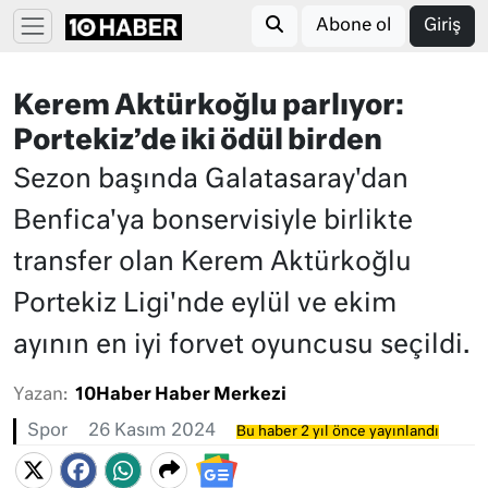
Abone ol
Giriş
Kerem Aktürkoğlu parlıyor:
Portekiz’de iki ödül birden
Sezon başında Galatasaray'dan
Benfica'ya bonservisiyle birlikte
transfer olan Kerem Aktürkoğlu
Portekiz Ligi'nde eylül ve ekim
ayının en iyi forvet oyuncusu seçildi.
Yazan:
10Haber Haber Merkezi
Spor
26 Kasım 2024
Bu haber 2 yıl önce yayınlandı