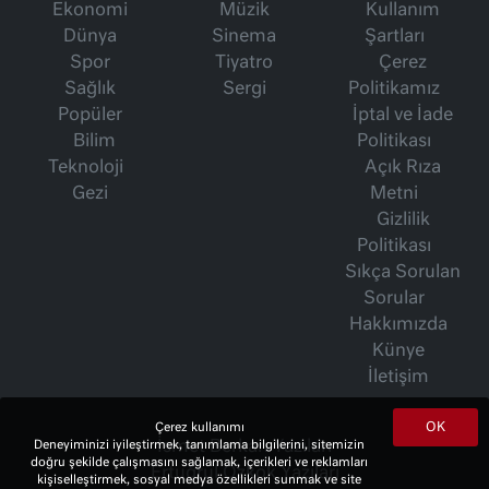
Ekonomi
Müzik
Kullanım
Dünya
Sinema
Şartları
Spor
Tiyatro
Çerez
Sağlık
Sergi
Politikamız
Popüler
İptal ve İade
Bilim
Politikası
Teknoloji
Açık Rıza
Gezi
Metni
Gizlilik
Politikası
Sıkça Sorulan
Sorular
Hakkımızda
Künye
İletişim
OK
Çerez kullanımı
Deneyiminizi iyileştirmek, tanımlama bilgilerini, sitemizin
İsmet Berkan Yazıları
doğru şekilde çalışmasını sağlamak, içerikleri ve reklamları
Ertuğrul Özkök Yazıları
kişiselleştirmek, sosyal medya özellikleri sunmak ve site