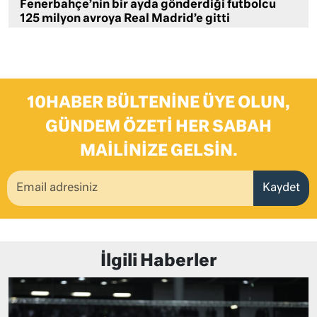
Fenerbahçe’nin bir ayda gönderdiği futbolcu
125 milyon avroya Real Madrid’e gitti
10HABER BÜLTENINE ÜYE OLUN,
GÜNDEM ÖZETI HER SABAH
MAILINIZE GELSIN.
Kaydet
İlgili Haberler