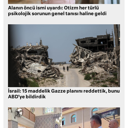
Alanın öncü ismi uyardı: Otizm her türlü
psikolojik sorunun genel tanısı haline geldi
İsrail: 15 maddelik Gazze planını reddettik, bunu
ABD’ye bildirdik