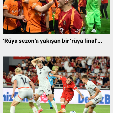
‘Rüya sezon’a yakışan bir ‘rüya final’…