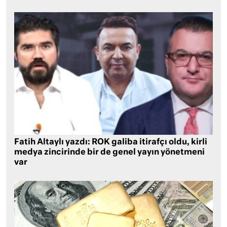
Fatih Altaylı yazdı: ROK galiba itirafçı oldu, kirli
medya zincirinde bir de genel yayın yönetmeni
var