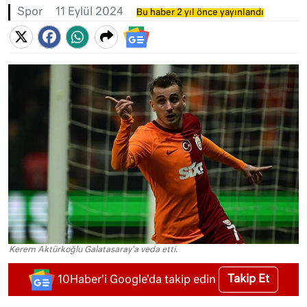
Spor
11 Eylül 2024
Bu haber 2 yıl önce yayınlandı
Kerem Aktürkoğlu Galatasaray'a veda etti.
Takip Et
10Haber'i Google'da takip edin