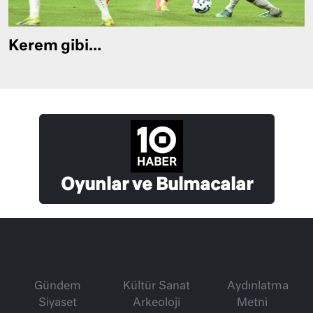
Kerem gibi…
Oyunlar ve Bulmacalar
Gündem
Kültür Sanat
Aydınlatma
Siyaset
Arkeoloji
Metni