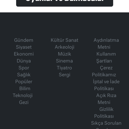
Gündem
Kültür Sanat
Aydınlatma
Siyaset
Arkeoloji
Metni
Ekonomi
Müzik
Kullanım
Dünya
Sinema
Şartları
Spor
Tiyatro
Çerez
Sağlık
Sergi
Politikamız
Popüler
İptal ve İade
Bilim
Politikası
Teknoloji
Açık Rıza
Gezi
Metni
Gizlilik
Politikası
Sıkça Sorulan