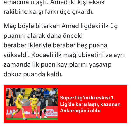
amacına ulaştı. Amed iki kişi eksik
rakibine karşı farkı üçe çıkardı.
Maç böyle biterken Amed ligdeki ilk üç
puanını alarak daha önceki
beraberlikleriyle beraber beş puana
yükseldi. Kocaeli ilk mağlubiyetini ve aynı
zamanda ilk puan kayıplarını yaşayıp
dokuz puanda kaldı.
Süper Lig’in iki eskisi 1.
Lig’de karşılaştı, kazanan
Ankaragücü oldu