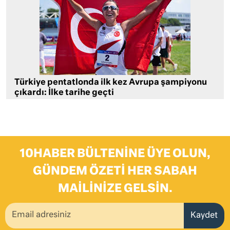
Türkiye pentatlonda ilk kez Avrupa şampiyonu
çıkardı: İlke tarihe geçti
10HABER BÜLTENINE ÜYE OLUN,
GÜNDEM ÖZETI HER SABAH
MAILINIZE GELSIN.
Kaydet