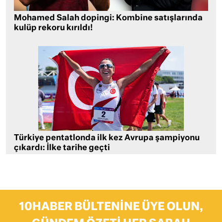
Mohamed Salah dopingi: Kombine satışlarında
kulüp rekoru kırıldı!
Türkiye pentatlonda ilk kez Avrupa şampiyonu
çıkardı: İlke tarihe geçti
10HABER BÜLTENINE ÜYE OLUN,