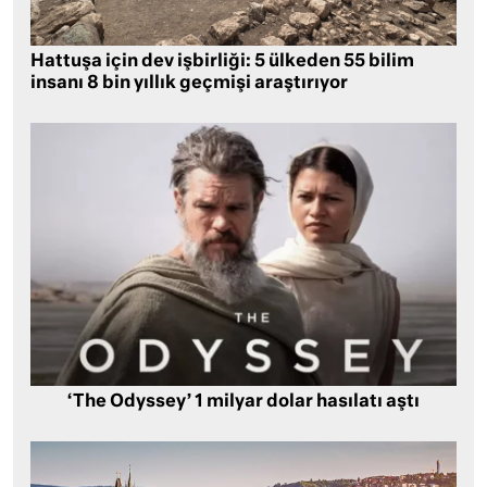
Hattuşa için dev işbirliği: 5 ülkeden 55 bilim
insanı 8 bin yıllık geçmişi araştırıyor
‘The Odyssey’ 1 milyar dolar hasılatı aştı