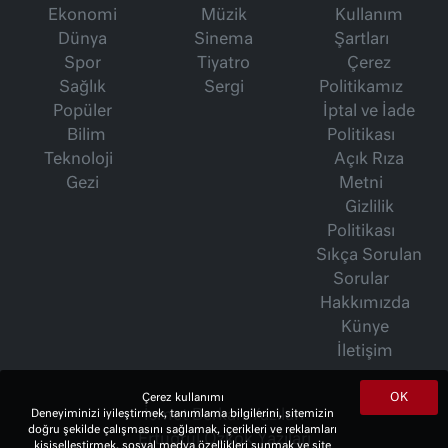
Ekonomi
Müzik
Kullanım
Dünya
Sinema
Şartları
Spor
Tiyatro
Çerez
Sağlık
Sergi
Politikamız
Popüler
İptal ve İade
Bilim
Politikası
Teknoloji
Açık Rıza
Gezi
Metni
Gizlilik
Politikası
Sıkça Sorulan
Sorular
Hakkımızda
Künye
İletişim
OK
Çerez kullanımı
İsmet Berkan Yazıları
Deneyiminizi iyileştirmek, tanımlama bilgilerini, sitemizin
doğru şekilde çalışmasını sağlamak, içerikleri ve reklamları
Ertuğrul Özkök Yazıları
kişiselleştirmek, sosyal medya özellikleri sunmak ve site