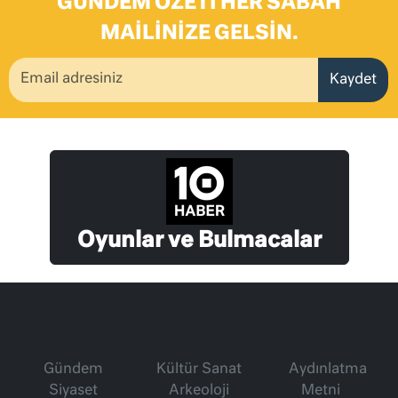
GÜNDEM ÖZETI HER SABAH
MAILINIZE GELSIN.
Kaydet
Oyunlar ve Bulmacalar
Gündem
Kültür Sanat
Aydınlatma
Siyaset
Arkeoloji
Metni