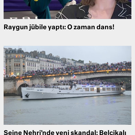
Raygun jübile yaptı: O zaman dans!
Seine Nehri’nde yeni skandal: Belçikalı