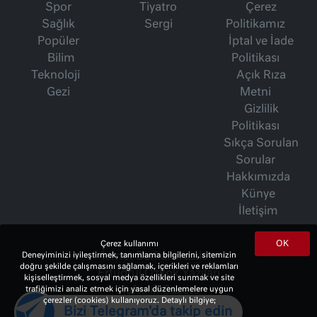
Spor
Tiyatro
Çerez
Sağlık
Sergi
Politikamız
Popüler
İptal ve İade
Bilim
Politikası
Teknoloji
Açık Rıza
Gezi
Metni
Gizlilik
Politikası
Sıkça Sorulan
Sorular
Hakkımızda
Künye
İletişim
OK
Çerez kullanımı
Deneyiminizi iyileştirmek, tanımlama bilgilerini, sitemizin
İsmet Berkan Yazıları
doğru şekilde çalışmasını sağlamak, içerikleri ve reklamları
Ertuğrul Özkök Yazıları
kişiselleştirmek, sosyal medya özellikleri sunmak ve site
trafiğimizi analiz etmek için yasal düzenlemelere uygun
Haftalık Gazete
çerezler (cookies) kullanıyoruz. Detaylı bilgiye;
Bizi Telegram'da takip edin