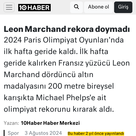
Abone ol
Giriş
Leon Marchand rekora doymadı
2024 Paris Olimpiyat Oyunları'nda
ilk hafta geride kaldı. İlk hafta
geride kalırken Fransız yüzücü Leon
Marchand dördüncü altın
madalyasını 200 metre bireysel
karışıkta Michael Phelps'e ait
olimpiyat rekorunu kırarak aldı.
Yazan:
10Haber Haber Merkezi
Spor
3 Ağustos 2024
Bu haber 2 yıl önce yayınlandı