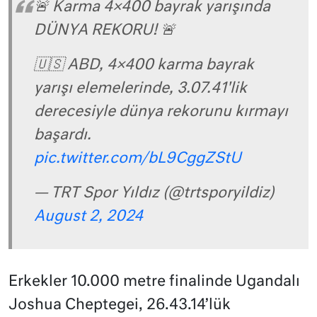
🚨 Karma 4×400 bayrak yarışında
DÜNYA REKORU! 🚨
🇺🇸 ABD, 4×400 karma bayrak
yarışı elemelerinde, 3.07.41'lik
derecesiyle dünya rekorunu kırmayı
başardı.
pic.twitter.com/bL9CggZStU
— TRT Spor Yıldız (@trtsporyildiz)
August 2, 2024
Erkekler 10.000 metre finalinde Ugandalı
Joshua Cheptegei, 26.43.14’lük