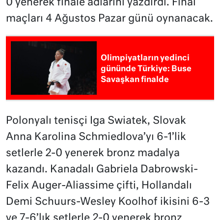
0 yenerek finale adlarını yazdırdı. Final
maçları 4 Ağustos Pazar günü oynanacak.
Olimpiyatların yedinci
gününde Türkiye: Buse
Savaşkan finalde
Polonyalı tenisçi Iga Swiatek, Slovak
Anna Karolina Schmiedlova’yı 6-1’lik
setlerle 2-0 yenerek bronz madalya
kazandı. Kanadalı Gabriela Dabrowski-
Felix Auger-Aliassime çifti, Hollandalı
Demi Schuurs-Wesley Koolhof ikisini 6-3
ve 7-6’lık setlerle 2-0 yenerek bronz