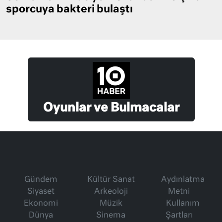
sporcuya bakteri bulaştı
Oyunlar ve Bulmacalar
Gündem
Kültür Sanat
Aydınlatma
Siyaset
Arkeoloji
Metni
Ekonomi
Müzik
Kullanım
Dünya
Sinema
Şartları