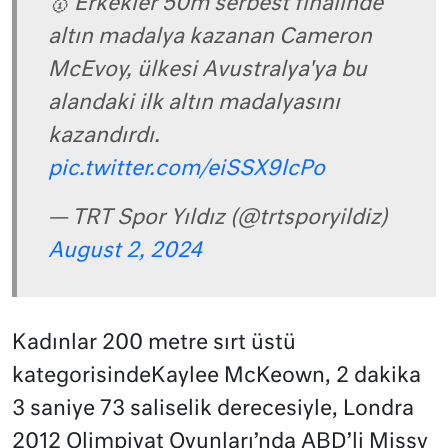
🥇 Erkekler 50m serbest finalinde
altın madalya kazanan Cameron
McEvoy, ülkesi Avustralya'ya bu
alandaki ilk altın madalyasını
kazandırdı.
pic.twitter.com/eiSSX9lcPo
— TRT Spor Yıldız (@trtsporyildiz)
August 2, 2024
Kadınlar 200 metre sırt üstü
kategorisindeKaylee McKeown, 2 dakika
3 saniye 73 saliselik derecesiyle, Londra
2012 Olimpiyat Oyunları’nda ABD’li Missy