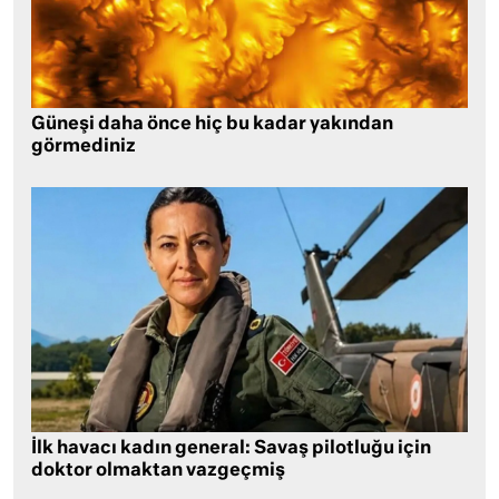
Güneşi daha önce hiç bu kadar yakından
görmediniz
İlk havacı kadın general: Savaş pilotluğu için
doktor olmaktan vazgeçmiş