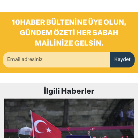
10HABER BÜLTENINE ÜYE OLUN,
GÜNDEM ÖZETI HER SABAH
MAILINIZE GELSIN.
Kaydet
İlgili Haberler