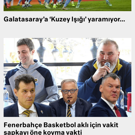
Galatasaray’a ‘Kuzey Işığı’ yaramıyor…
Fenerbahçe Basketbol aklı için vakit
şapkayı öne koyma vakti