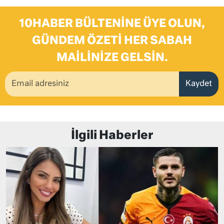
10HABER BÜLTENINE ÜYE OLUN,
GÜNDEM ÖZETI HER SABAH
MAILINIZE GELSIN.
Kaydet
İlgili Haberler