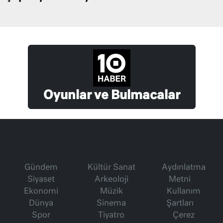
Oyunlar ve Bulmacalar
Gündem
Kültür Sanat
Aydınlatma
Siyaset
Arkeoloji
Metni
Ekonomi
Müzik
Kullanım
Dünya
Sinema
Şartları
Spor
Tiyatro
Çerez