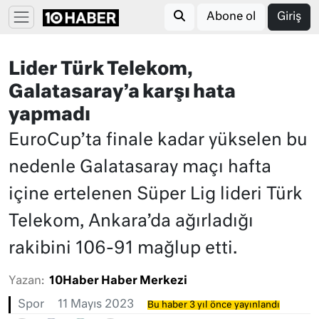
Abone ol
Giriş
Lider Türk Telekom,
Galatasaray’a karşı hata
yapmadı
EuroCup’ta finale kadar yükselen bu
nedenle Galatasaray maçı hafta
içine ertelenen Süper Lig lideri Türk
Telekom, Ankara’da ağırladığı
rakibini 106-91 mağlup etti.
Yazan:
10Haber Haber Merkezi
Spor
11 Mayıs 2023
Bu haber 3 yıl önce yayınlandı