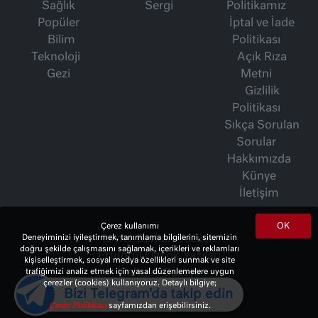
Sağlık
Sergi
Politikamız
Popüler
İptal ve İade
Bilim
Politikası
Teknoloji
Açık Rıza
Gezi
Metni
Gizlilik
Politikası
Sıkça Sorulan
Sorular
Hakkımızda
Künye
İletişim
OK
Çerez kullanımı
İsmet Berkan Yazıları
Deneyiminizi iyileştirmek, tanımlama bilgilerini, sitemizin
doğru şekilde çalışmasını sağlamak, içerikleri ve reklamları
Ertuğrul Özkök Yazıları
kişiselleştirmek, sosyal medya özellikleri sunmak ve site
Haftalık Gazete
trafiğimizi analiz etmek için yasal düzenlemelere uygun
çerezler (cookies) kullanıyoruz. Detaylı bilgiye;
Bizi Telegram'da takip edin
Çerez Politikası
sayfamızdan erişebilirsiniz.