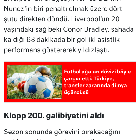
Nunez’in biri penaltı olmak üzere dört
şutu direkten döndü. Liverpool’un 20
yaşındaki sağ beki Conor Bradley, sahada
kaldığı 68 dakikada bir gol iki asistlik
performans göstererek yıldızlaştı.
Futbol ağaları dövizi böyle
çarçur etti: Türkiye,
transfer zararında dünya
üçüncüsü
Klopp 200. galibiyetini aldı
Sezon sonunda görevini bırakacağını