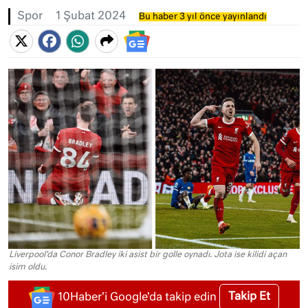
Spor
1 Şubat 2024
Bu haber 3 yıl önce yayınlandı
Liverpool'da Conor Bradley iki asist bir golle oynadı. Jota ise kilidi açan
isim oldu.
Takip Et
10Haber'i Google'da takip edin