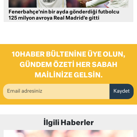
Fenerbahçe’nin bir ayda gönderdiği futbolcu
125 milyon avroya Real Madrid’e gitti
10HABER BÜLTENINE ÜYE OLUN,
GÜNDEM ÖZETI HER SABAH
MAILINIZE GELSIN.
Kaydet
İlgili Haberler