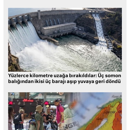
Yüzlerce kilometre uzağa bırakıldılar: Üç somon
balığından ikisi üç barajı aşıp yuvaya geri döndü