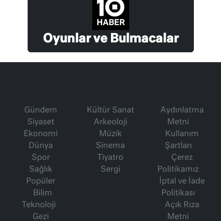
Oyunlar ve Bulmacalar
Gündem
Kültür Sanat
Aydınlatma
Siyaset
Arkeoloji
Metni
Ekonomi
Müzik
Kullanım
Dünya
Sinema
Şartları
Spor
Tiyatro
Çerez
Sağlık
Sergi
Politikamız
Popüler
İptal ve İade
Bilim
Politikası
Teknoloji
Açık Rıza
Gezi
Metni