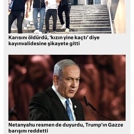
Karısını öldürdü, ‘kızın yine kaçtı’ diye
kayınvalidesine şikayete gitti
Netanyahu resmen de duyurdu, Trump’ın Gazze
barışını reddetti