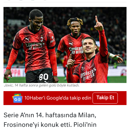
Jovic, 14 hafta sonra gelen golü böyle kutladı.
Takip Et
10Haber'i Google'da takip edin
Serie A’nın 14. haftasında Milan,
Frosinone’yi konuk etti. Pioli’nin