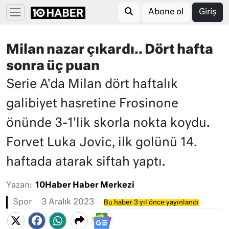
Abone ol
Giriş
Milan nazar çıkardı.. Dört hafta
sonra üç puan
Serie A'da Milan dört haftalık
galibiyet hasretine Frosinone
önünde 3-1'lik skorla nokta koydu.
Forvet Luka Jovic, ilk golünü 14.
haftada atarak siftah yaptı.
Yazan:
10Haber Haber Merkezi
Spor
3 Aralık 2023
Bu haber 3 yıl önce yayınlandı