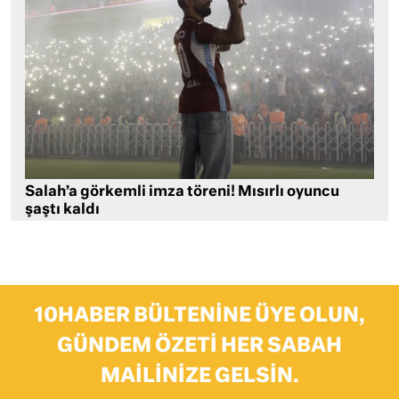
Salah’a görkemli imza töreni! Mısırlı oyuncu
şaştı kaldı
10HABER BÜLTENINE ÜYE OLUN,
GÜNDEM ÖZETI HER SABAH
MAILINIZE GELSIN.