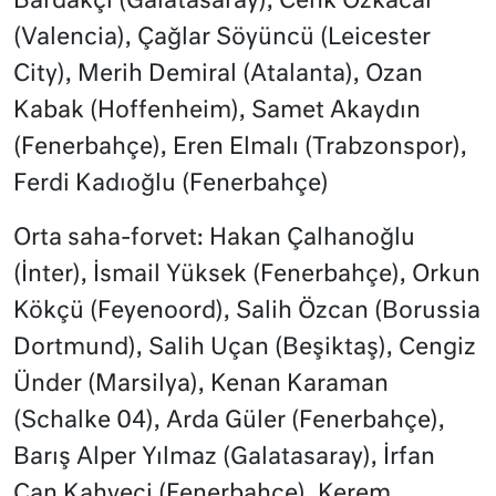
Bardakçı (Galatasaray), Cenk Özkacar
(Valencia), Çağlar Söyüncü (Leicester
City), Merih Demiral (Atalanta), Ozan
Kabak (Hoffenheim), Samet Akaydın
(Fenerbahçe), Eren Elmalı (Trabzonspor),
Ferdi Kadıoğlu (Fenerbahçe)
Orta saha-forvet: Hakan Çalhanoğlu
(İnter), İsmail Yüksek (Fenerbahçe), Orkun
Kökçü (Feyenoord), Salih Özcan (Borussia
Dortmund), Salih Uçan (Beşiktaş), Cengiz
Ünder (Marsilya), Kenan Karaman
(Schalke 04), Arda Güler (Fenerbahçe),
Barış Alper Yılmaz (Galatasaray), İrfan
Can Kahveci (Fenerbahçe), Kerem