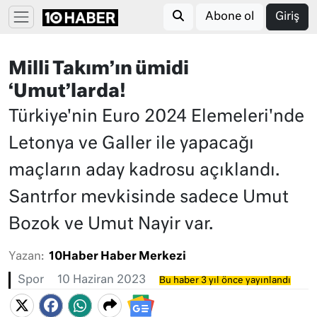
Abone ol
Giriş
Milli Takım’ın ümidi
‘Umut’larda!
Türkiye'nin Euro 2024 Elemeleri'nde
Letonya ve Galler ile yapacağı
maçların aday kadrosu açıklandı.
Santrfor mevkisinde sadece Umut
Bozok ve Umut Nayir var.
Yazan:
10Haber Haber Merkezi
Spor
10 Haziran 2023
Bu haber 3 yıl önce yayınlandı