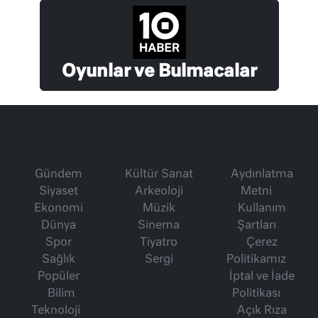
Oyunlar ve Bulmacalar
Gündem
Kültür Sanat
Aydınlatma
Siyaset
Arkeoloji
Metni
Ekonomi
Müzik
Kullanım
Dünya
Sinema
Şartları
Spor
Tiyatro
Çerez
Sağlık
Sergi
Politikamız
Popüler
İptal ve İade
Bilim
Politikası
Teknoloji
Açık Rıza