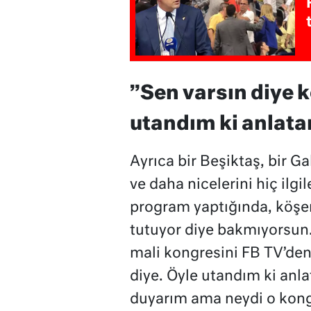
”Sen varsın diye 
utandım ki anla
Ayrıca bir Beşiktaş, bir Ga
ve daha nicelerini hiç ilg
program yaptığında, köşen
tutuyor diye bakmıyorsun.
mali kongresini FB TV’den
diye. Öyle utandım ki anl
duyarım ama neydi o kong