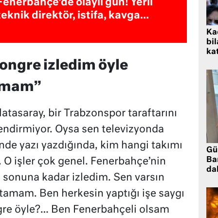
Fenerbahçe’de olaylı gün! Yerli
teknik direktör, istifa, kavga…
Kad
bil
kat
kongre izledim öyle
tamam”
latasaray, bir Trabzonspor taraftarını
ilendirmiyor. Oysa sen televizyonda
de yazı yazdığında, kim hangi takımı
Gü
Ba
 O işler çok genel. Fenerbahçe’nin
da
 sonuna kadar izledim. Sen varsın
atamam. Ben herkesin yaptığı işe saygı
re öyle?… Ben Fenerbahçeli olsam