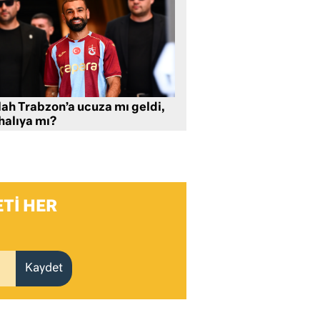
lah Trabzon’a ucuza mı geldi,
halıya mı?
TI HER
Kaydet