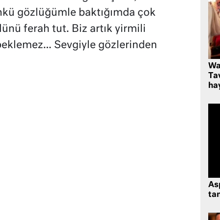
kü gözlüğümle baktığımda çok
ü ferah tut. Biz artık yirmili
 beklemez… Sevgiyle gözlerinden
Wa
Ta
hay
As
tan