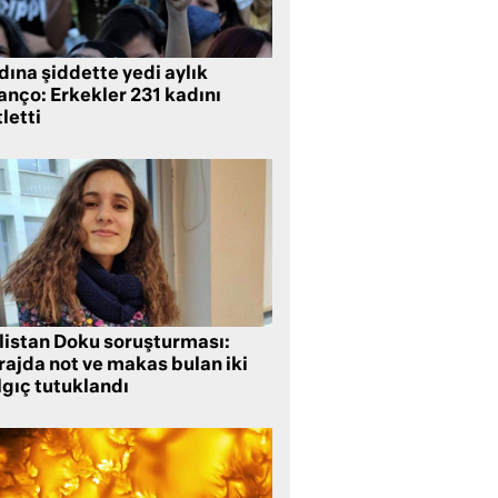
ına şiddette yedi aylık
anço: Erkekler 231 kadını
letti
listan Doku soruşturması:
rajda not ve makas bulan iki
lgıç tutuklandı