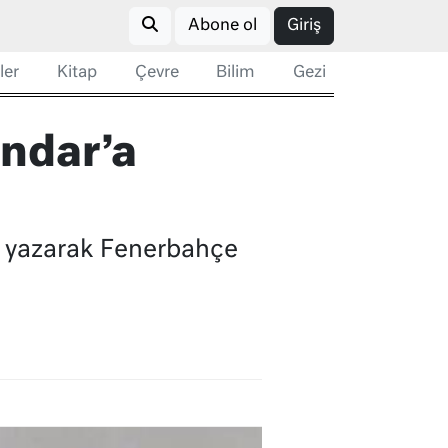
Abone ol
Giriş
ler
Kitap
Çevre
Bilim
Gezi
ndar’a
 yazarak Fenerbahçe