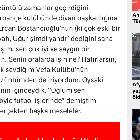
ntülü zamanlar geçirdiğini
Ank
erbahçe kulübünde divan başkanlığına
Tü
Ercan Bostancıoğlu’nun (ki çok eski bir
vah, Uğur şimdi yandı” dediğini sana
im, sen çok iyi ve saygın bir
n. Senin oralarda işin ne? Hatırlarsın,
ok sevdiğim Vefa Kulübü’nün
züntümden deliriyordum. Oysaki
Af
nın içindeydik. “Oğlum sen
ya
öl
böyle futbol işlerinde” demiştim
erçekten başka meseleler.