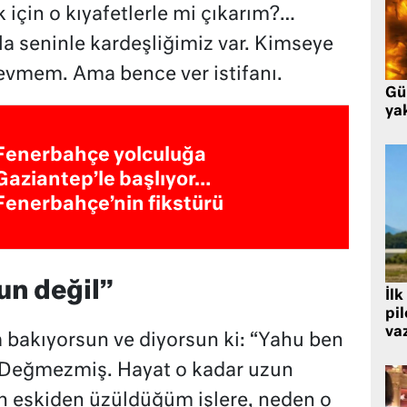
çin o kıyafetlerle mi çıkarım?…
a seninle kardeşliğimiz var. Kimseye
vmem. Ama bence ver istifanı.
Gü
ya
Fenerbahçe yolculuğa
Gaziantep’le başlıyor…
Fenerbahçe’nin fikstürü
un değil”
İlk
pi
va
 bakıyorsun ve diyorsun ki: “Yahu ben
 Değmezmiş. Hayat o kadar uzun
en eskiden üzüldüğüm işlere, neden o