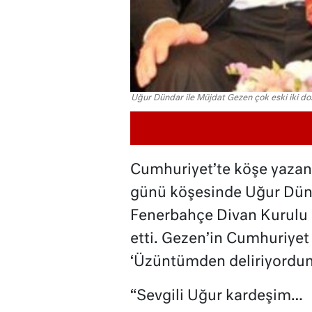
Uğur Dündar ile Müjdat Gezen çok eski iki dos
Cumhuriyet’te köşe yaza
günü köşesinde Uğur Dünd
Fenerbahçe Divan Kurulu b
etti. Gezen’in Cumhuriyet
‘Üzüntümden deliriyordum
“Sevgili Uğur kardeşim…