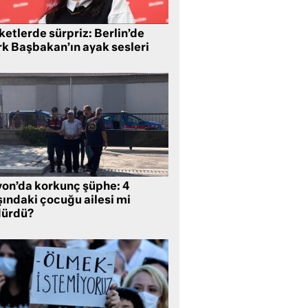
etlerde sürpriz: Berlin’de
rk Başbakan’ın ayak sesleri
yon’da korkunç şüphe: 4
şındaki çocuğu ailesi mi
dürdü?