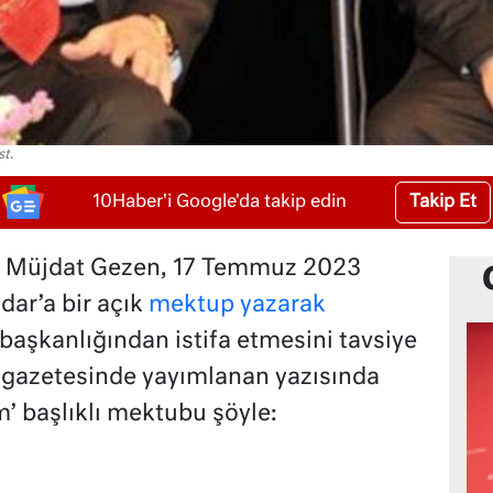
t.
Takip Et
10Haber'i Google'da takip edin
n Müjdat Gezen, 17 Temmuz 2023
ar’a bir açık
mektup yazarak
aşkanlığından istifa etmesini tavsiye
 gazetesinde yayımlanan yazısında
’ başlıklı mektubu şöyle: