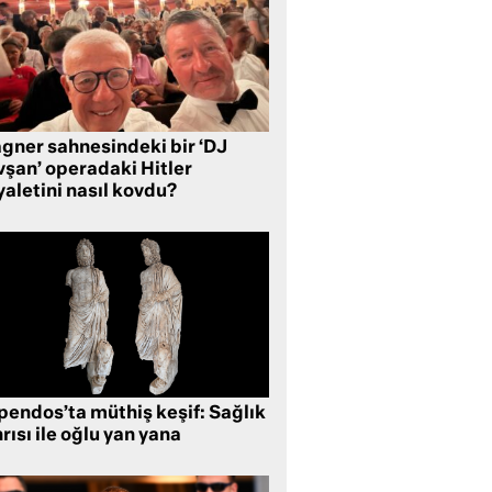
gner sahnesindeki bir ‘DJ
vşan’ operadaki Hitler
aletini nasıl kovdu?
pendos’ta müthiş keşif: Sağlık
rısı ile oğlu yan yana