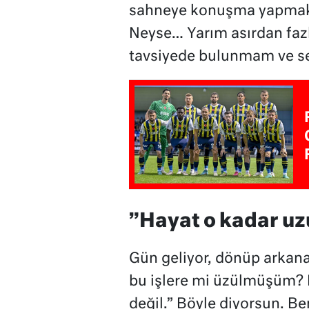
sahneye konuşma yapmak i
Neyse… Yarım asırdan fazl
tavsiyede bulunmam ve se
”Hayat o kadar uz
Gün geliyor, dönüp arkana
bu işlere mi üzülmüşüm?
değil.” Böyle diyorsun. B