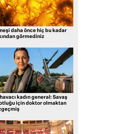
neşi daha önce hiç bu kadar
kından görmediniz
 havacı kadın general: Savaş
lotluğu için doktor olmaktan
zgeçmiş