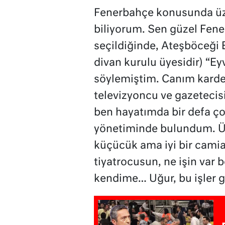
Fenerbahçe konusunda üzü
biliyorum. Sen güzel Fen
seçildiğinde, Ateşböceği 
divan kurulu üyesidir) “Ey
söylemiştim. Canım kardeş
televizyoncu ve gazetecisi
ben hayatımda bir defa ç
yönetiminde bulundum. Ü
küçücük ama iyi bir camia
tiyatrocusun, ne işin var 
kendime… Uğur, bu işler g