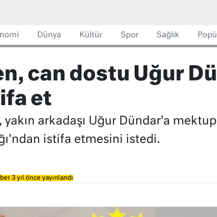
nomi
Dünya
Kültür
Spor
Sağlık
Popü
n, can dostu Uğur Dü
ifa et
 yakın arkadaşı Uğur Dündar'a mektup
'ndan istifa etmesini istedi.
ber 3 yıl önce yayınlandı