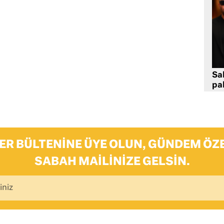
Sa
pa
ER BÜLTENINE ÜYE OLUN, GÜNDEM ÖZE
SABAH MAILINIZE GELSIN.