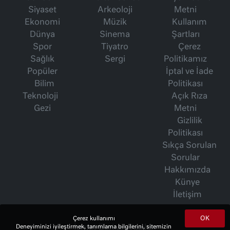
Siyaset
Arkeoloji
Metni
Ekonomi
Müzik
Kullanım
Dünya
Sinema
Şartları
Spor
Tiyatro
Çerez
Sağlık
Sergi
Politikamız
Popüler
İptal ve İade
Bilim
Politikası
Teknoloji
Açık Rıza
Gezi
Metni
Gizlilik
Politikası
Sıkça Sorulan
Sorular
Hakkımızda
Künye
İletişim
OK
Çerez kullanımı
İsmet Berkan Yazıları
Deneyiminizi iyileştirmek, tanımlama bilgilerini, sitemizin