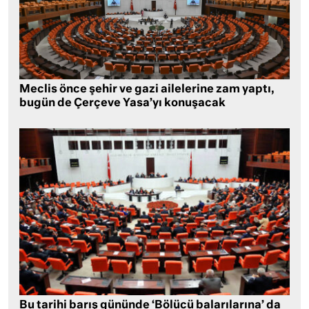
Meclis önce şehir ve gazi ailelerine zam yaptı,
bugün de Çerçeve Yasa’yı konuşacak
Bu tarihi barış gününde ‘Bölücü balarılarına’ da