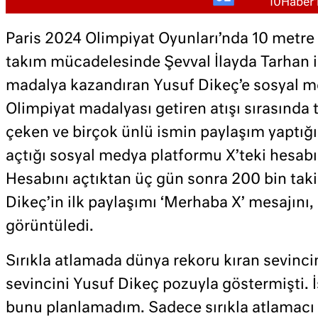
10Haber'i
Paris 2024 Olimpiyat Oyunları’nda 10 metre 
takım mücadelesinde Şevval İlayda Tarhan i
madalya kazandıran Yusuf Dikeç’e sosyal me
Olimpiyat madalyası getiren atışı sırasında 
çeken ve birçok ünlü ismin paylaşım yaptığı
açtığı sosyal medya platformu X’teki hesabı
Hesabını açtıktan üç gün sonra 200 bin tak
Dikeç’in ilk paylaşımı ‘Merhaba X’ mesajını,
görüntüledi.
Sırıkla atlamada dünya rekoru kıran sevinc
sevincini Yusuf Dikeç pozuyla göstermişti. İ
bunu planlamadım. Sadece sırıkla atlamacı 