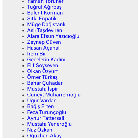
Yaman Törüner
Tuğrul Ağırbaş
Bülent Korman
Sıtkı Enpatik
Müge Dağıstanlı
Aslı Taşdeviren
Alara Efsun Yazıcıoğlu
Zeynep Güven
Hasan Açanal
İrem Bir
Gecelerin Kadını
Elif Soyseven
Olkan Özyurt
Ömer Türkeş
Bahar Çuhadar
Mustafa İspir
Cüneyt Muharremoğlu
Uğur Vardan
Bağış Erten
Feza Turunçoğlu
Aynur Tattersall
Mustafa Yeneroğlu
Naz Özkan
Oğuzhan Akay