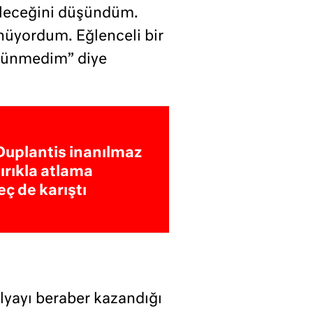
ileceğini düşündüm.
üyordum. Eğlenceli bir
üşünmedim” diye
 Duplantis inanılmaz
sırıkla atlama
eç de karıştı
lyayı beraber kazandığı