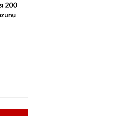
sı 200
pozunu