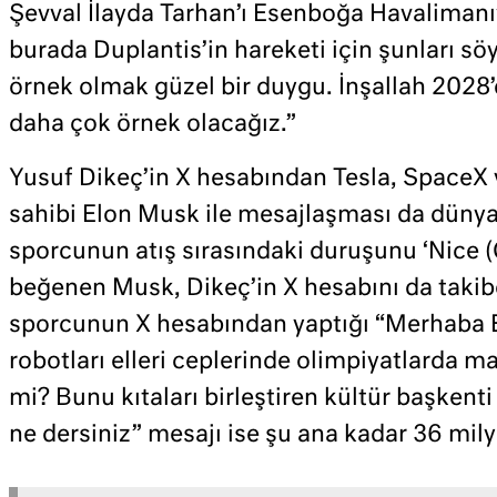
Şevval İlayda Tarhan’ı Esenboğa Havalimanı’
burada Duplantis’in hareketi için şunları s
örnek olmak güzel bir duygu. İnşallah 2028’
daha çok örnek olacağız.”
Yusuf Dikeç’in X hesabından Tesla, SpaceX ve
sahibi Elon Musk ile mesajlaşması da dünyad
sporcunun atış sırasındaki duruşunu ‘Nice 
beğenen Musk, Dikeç’in X hesabını da takibe 
sporcunun X hesabından yaptığı “Merhaba E
robotları elleri ceplerinde olimpiyatlarda 
mi? Bunu kıtaları birleştiren kültür başkenti
ne dersiniz” mesajı ise şu ana kadar 36 mil