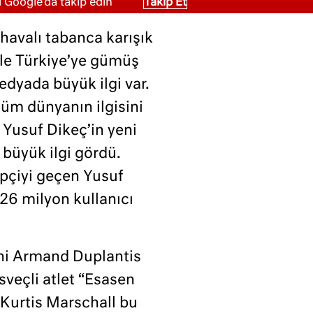
 Google'da takip edin
Takip Et
havalı tabanca karışık
le Türkiye’ye gümüş
dyada büyük ilgi var.
tüm dünyanın ilgisini
 Yusuf Dikeç’in yeni
 büyük ilgi gördü.
ipçiyi geçen Yusuf
 26 milyon kullanıcı
ini Armand Duplantis
sveçli atlet “Esasen
Kurtis Marschall bu