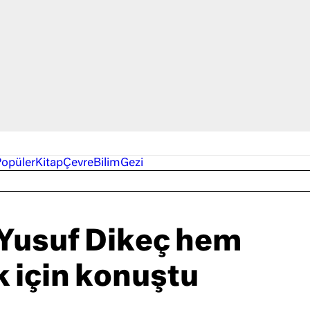
Popüler
Kitap
Çevre
Bilim
Gezi
 Yusuf Dikeç hem
 için konuştu