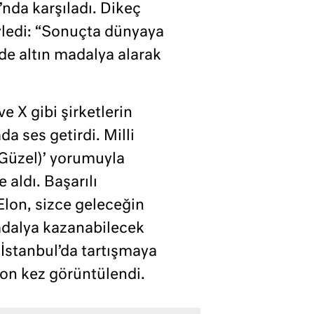
nda karşıladı. Dikeç
öyledi: “Sonuçta dünyaya
de altın madalya alarak
 X gibi şirketlerin
a ses getirdi. Milli
(Güzel)’ yorumuyla
aldı. Başarılı
lon, sizce geleceğin
madalya kazanabilecek
 İstanbul’da tartışmaya
yon kez görüntülendi.