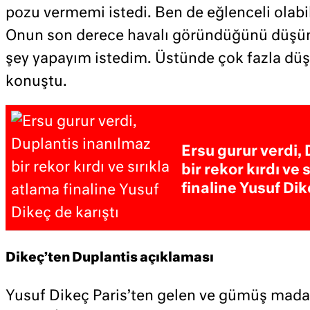
pozu vermemi istedi. Ben de eğlenceli olab
Onun son derece havalı göründüğünü düşün
şey yapayım istedim. Üstünde çok fazla d
konuştu.
Ersu gurur verdi,
bir rekor kırdı ve 
finaline Yusuf Dik
Dikeç’ten Duplantis açıklaması
Yusuf Dikeç Paris’ten gelen ve gümüş mada