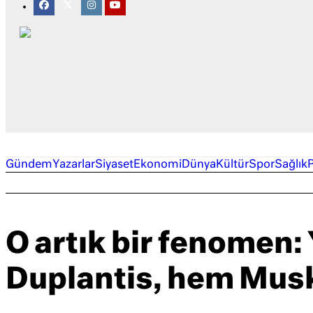
Gündem
Yazarlar
Siyaset
Ekonomi
Dünya
Kültür
Spor
Sağlık
O artık bir fenomen:
Duplantis, hem Musk