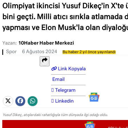
Olimpiyat ikincisi Yusuf Dikeç'in X'te
bini geçti. Milli atıcı sırıkla atlama
yapması ve Elon Musk'la olan diyaloğu
Yazan:
10Haber Haber Merkezi
Spor
6 Ağustos 2024
Bu haber 2 yıl önce yayınlandı
Link Kopyala
Email
Telegram
Linkedin
Yusuf Dikeç, atışlardaki rahatlığıyla tüm dünyada ilgi odağı oldu.