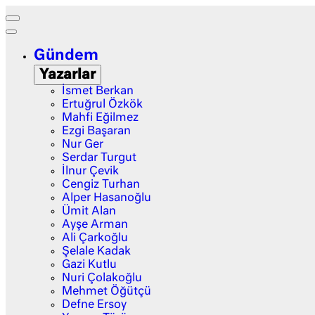
Gündem
Yazarlar
İsmet Berkan
Ertuğrul Özkök
Mahfi Eğilmez
Ezgi Başaran
Nur Ger
Serdar Turgut
İlnur Çevik
Cengiz Turhan
Alper Hasanoğlu
Ümit Alan
Ayşe Arman
Ali Çarkoğlu
Şelale Kadak
Gazi Kutlu
Nuri Çolakoğlu
Mehmet Öğütçü
Defne Ersoy