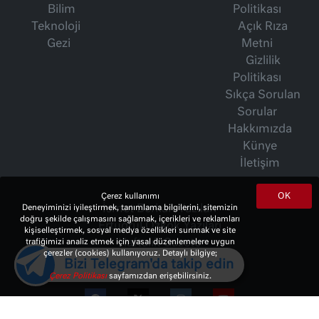
Bilim
Politikası
Teknoloji
Açık Rıza
Gezi
Metni
Gizlilik
Politikası
Sıkça Sorulan
Sorular
Hakkımızda
Künye
İletişim
OK
Çerez kullanımı
İsmet Berkan Yazıları
Deneyiminizi iyileştirmek, tanımlama bilgilerini, sitemizin
doğru şekilde çalışmasını sağlamak, içerikleri ve reklamları
Ertuğrul Özkök Yazıları
kişiselleştirmek, sosyal medya özellikleri sunmak ve site
Haftalık Gazete
trafiğimizi analiz etmek için yasal düzenlemelere uygun
çerezler (cookies) kullanıyoruz. Detaylı bilgiye;
Bizi Telegram'da takip edin
Çerez Politikası
sayfamızdan erişebilirsiniz.