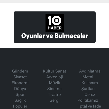
Oyunlar ve Bulmacalar
Gündem
Kültür Sanat
Aydınlatma
Siyaset
Arkeoloji
Metni
Ekonomi
Müzik
Kullanım
Dünya
Sinema
Şartları
Spor
Tiyatro
Çerez
Sağlık
Sergi
Politikamız
Popüler
İptal ve İade