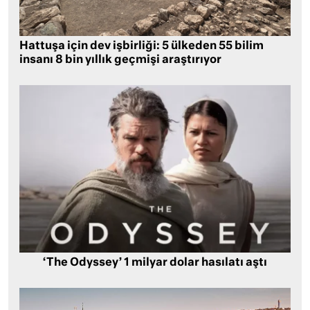
Hattuşa için dev işbirliği: 5 ülkeden 55 bilim
insanı 8 bin yıllık geçmişi araştırıyor
‘The Odyssey’ 1 milyar dolar hasılatı aştı