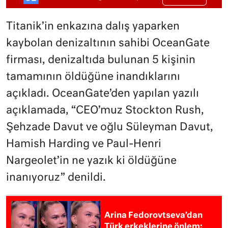
Titanik’in enkazına dalış yaparken
kaybolan denizaltının sahibi OceanGate
firması, denizaltıda bulunan 5 kişinin
tamamının öldüğüne inandıklarını
açıkladı. OceanGate’den yapılan yazılı
açıklamada, “CEO’muz Stockton Rush,
Şehzade Davut ve oğlu Süleyman Davut,
Hamish Harding ve Paul-Henri
Nargeolet’in ne yazık ki öldüğüne
inanıyoruz” denildi.
Arina Fedorovtseva’dan
Türk erkeklerine önlem: