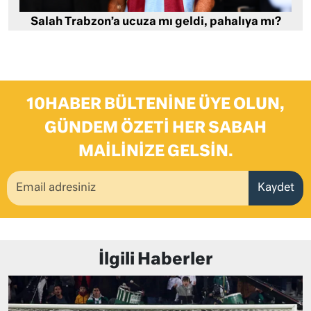
Salah Trabzon’a ucuza mı geldi, pahalıya mı?
10HABER BÜLTENINE ÜYE OLUN,
GÜNDEM ÖZETI HER SABAH
MAILINIZE GELSIN.
Kaydet
İlgili Haberler