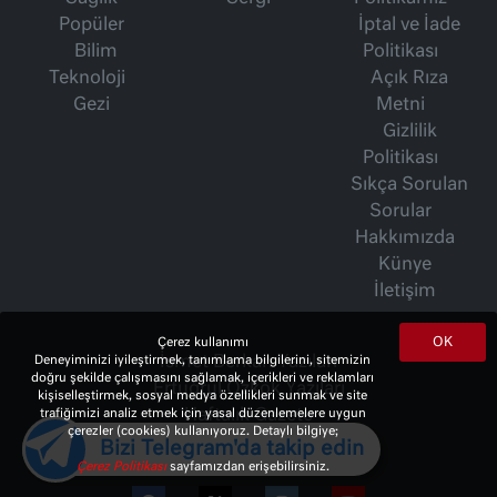
Popüler
İptal ve İade
Bilim
Politikası
Teknoloji
Açık Rıza
Gezi
Metni
Gizlilik
Politikası
Sıkça Sorulan
Sorular
Hakkımızda
Künye
İletişim
OK
Çerez kullanımı
Deneyiminizi iyileştirmek, tanımlama bilgilerini, sitemizin
İsmet Berkan Yazıları
doğru şekilde çalışmasını sağlamak, içerikleri ve reklamları
Ertuğrul Özkök Yazıları
kişiselleştirmek, sosyal medya özellikleri sunmak ve site
trafiğimizi analiz etmek için yasal düzenlemelere uygun
Haftalık Gazete
çerezler (cookies) kullanıyoruz. Detaylı bilgiye;
Bizi Telegram'da takip edin
Çerez Politikası
sayfamızdan erişebilirsiniz.