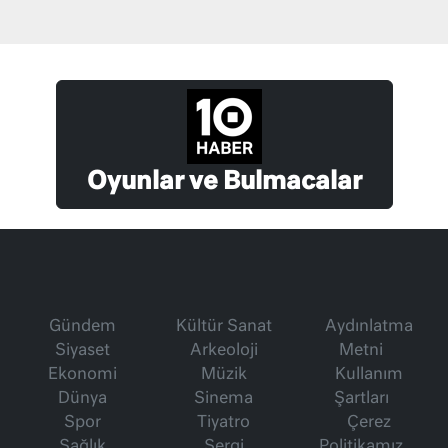
Oyunlar ve Bulmacalar
Gündem
Kültür Sanat
Aydınlatma
Siyaset
Arkeoloji
Metni
Ekonomi
Müzik
Kullanım
Dünya
Sinema
Şartları
Spor
Tiyatro
Çerez
Sağlık
Sergi
Politikamız