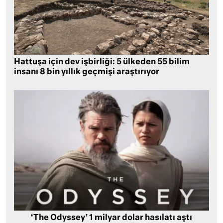
Hattuşa için dev işbirliği: 5 ülkeden 55 bilim
insanı 8 bin yıllık geçmişi araştırıyor
‘The Odyssey’ 1 milyar dolar hasılatı aştı