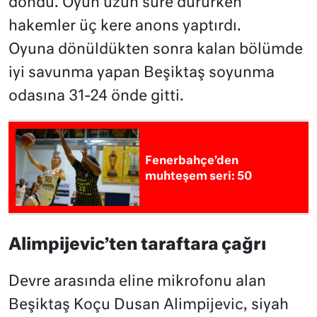
döndü. Oyun uzun süre dururken
hakemler üç kere anons yaptırdı.
Oyuna dönüldükten sonra kalan bölümde
iyi savunma yapan Beşiktaş soyunma
odasına 31-24 önde gitti.
Fenerbahçe’den
muhteşem seri: 50
Alimpijevic’ten taraftara çağrı
Devre arasında eline mikrofonu alan
Beşiktaş Koçu Dusan Alimpijevic, siyah