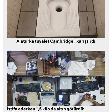
Alaturka tuvalet Cambridge’i karıştırdı
İstifa ederken 1,5 kilo da altın götürdü: