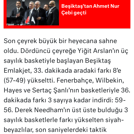
Beşiktaş’tan Ahmet Nur
Çebi geçti
Son çeyrek büyük bir heyecana sahne
oldu. Dördüncü çeyreğe Yiğit Arslan’ın üç
sayılık basketiyle başlayan Beşiktaş
Emlakjet, 33. dakikada aradaki farkı 8’e
(57-49) yükseltti. Fenerbahçe, Wilbekin,
Hayes ve Sertaç Şanlı’nın basketleriyle 36.
dakikada farkı 3 sayıya kadar indirdi: 59-
56. Derek Needham’ın üst üste bulduğu 3
sayılık basketlerle farkı yükselten siyah-
beyazlılar, son saniyelerdeki taktik