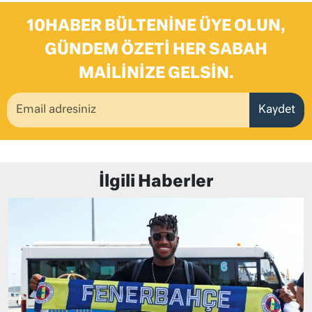
10HABER BÜLTENINE ÜYE OLUN,
GÜNDEM ÖZETI HER SABAH
MAILINIZE GELSIN.
Kaydet
İlgili Haberler