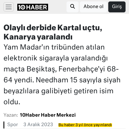
Abone ol
Giriş
Olaylı derbide Kartal uçtu,
Kanarya yaralandı
Yam Madar'ın tribünden atılan
elektronik sigarayla yaralandığı
maçta Beşiktaş, Fenerbahçe'yi 68-
64 yendi. Needham 15 sayıyla siyah
beyazlılara galibiyeti getiren isim
oldu.
Yazan:
10Haber Haber Merkezi
Spor
3 Aralık 2023
Bu haber 3 yıl önce yayınlandı