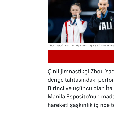
Zhou Yaqin'in madalya ısırmaya çalışması vir
Çinli jimnastikçi Zhou Ya
denge tahtasındaki perfo
Birinci ve üçüncü olan İt
Manila Esposito’nun madaly
hareketi şaşkınlık içinde