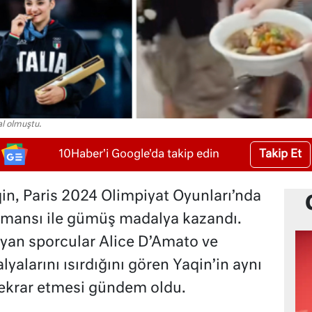
al olmuştu.
Takip Et
10Haber'i Google'da takip edin
qin, Paris 2024 Olimpiyat Oyunları’nda
rmansı ile gümüş madalya kazandı.
alyan sporcular Alice D’Amato ve
alarını ısırdığını gören Yaqin’in aynı
 tekrar etmesi gündem oldu.