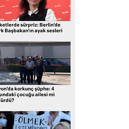
etlerde sürpriz: Berlin’de
rk Başbakan’ın ayak sesleri
yon’da korkunç şüphe: 4
şındaki çocuğu ailesi mi
dürdü?