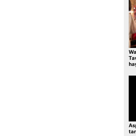
Wa
Ta
hay
As
tan