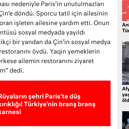
ası nedeniyle Paris’in unutulmazları
in’e döndü. Sporcu tatil için ailesinin
toran işleten ailesine yardım etti. Onun
Ank
Tü
üntüsü sosyal medyada yayıldı
kçi bir yandan da Çin’in sosyal medya
restoranını övdü. Yaqin yemeklerin
rkese ailemin restoranını ziyaret
um” dedi.
Af
ya
Rüyaların şehri Paris’te düş
öl
kırıklığı! Türkiye’nin branş branş
karnesi