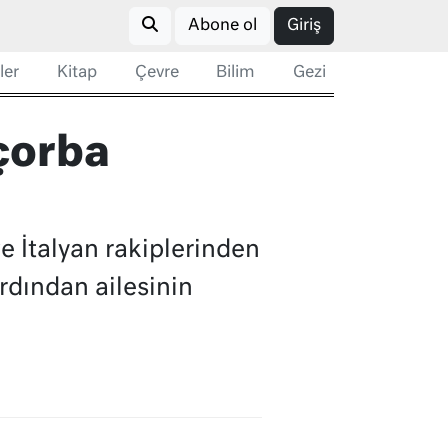
Abone ol
Giriş
ler
Kitap
Çevre
Bilim
Gezi
çorba
 İtalyan rakiplerinden
rdından ailesinin