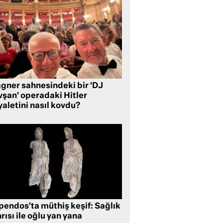
gner sahnesindeki bir ‘DJ
vşan’ operadaki Hitler
aletini nasıl kovdu?
pendos’ta müthiş keşif: Sağlık
rısı ile oğlu yan yana