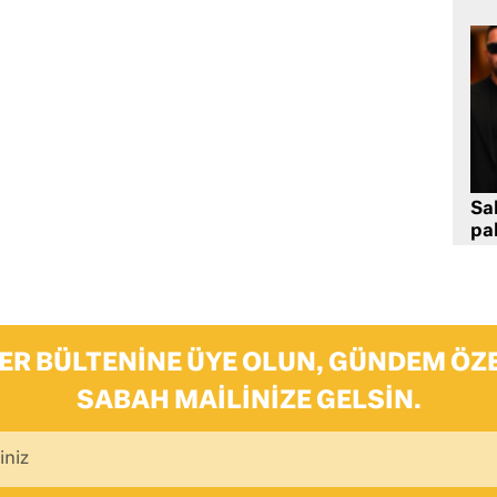
Sa
pa
ER BÜLTENINE ÜYE OLUN, GÜNDEM ÖZE
SABAH MAILINIZE GELSIN.