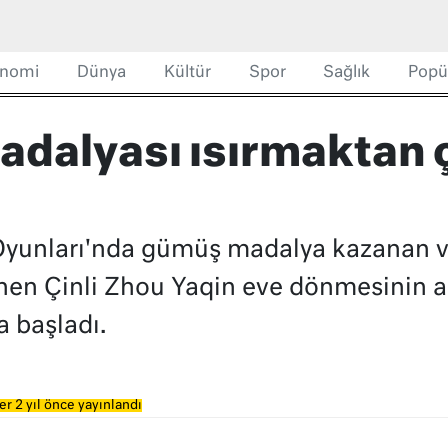
nomi
Dünya
Kültür
Spor
Sağlık
Popü
adalyası ısırmaktan 
Oyunları'nda gümüş madalya kazanan ve
nen Çinli Zhou Yaqin eve dönmesinin a
 başladı.
r 2 yıl önce yayınlandı