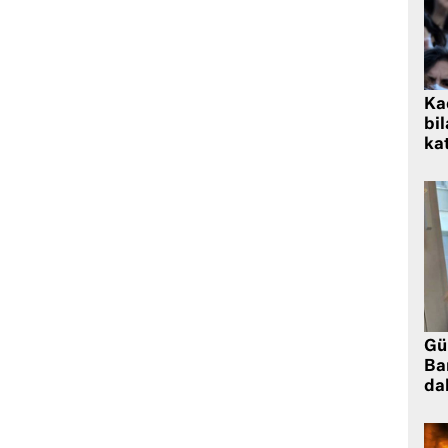
Kad
bil
kat
Gü
Ba
da