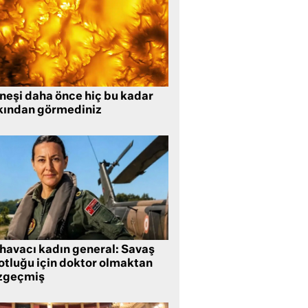
neşi daha önce hiç bu kadar
kından görmediniz
 havacı kadın general: Savaş
lotluğu için doktor olmaktan
zgeçmiş