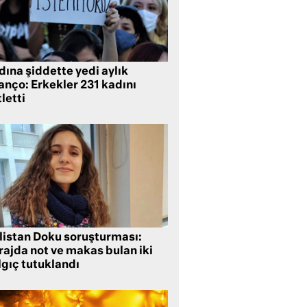
ına şiddette yedi aylık
anço: Erkekler 231 kadını
letti
listan Doku soruşturması:
rajda not ve makas bulan iki
lgıç tutuklandı