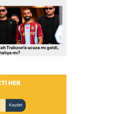
lah Trabzon’a ucuza mı geldi,
halıya mı?
TI HER
Kaydet