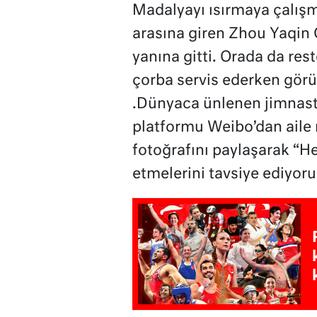
Madalyayı ısırmaya çalışm
arasına giren Zhou Yaqin Ç
yanına gitti. Orada da res
çorba servis ederken gör
.Dünyaca ünlenen jimnasti
platformu Weibo’dan aile 
fotoğrafını paylaşarak “He
etmelerini tavsiye ediyor