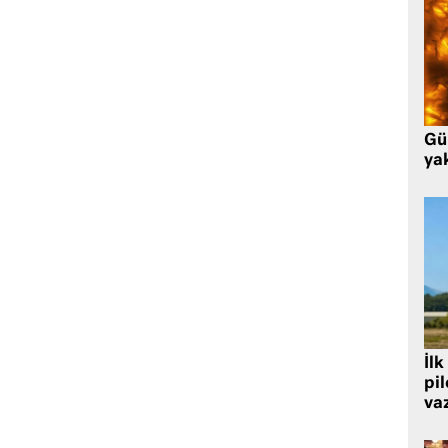
Gü
ya
İlk
pi
va