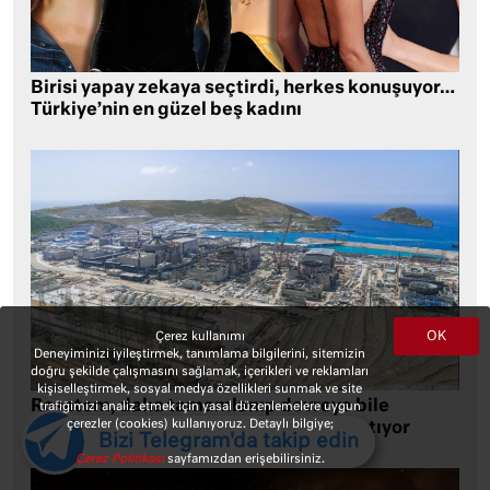
Birisi yapay zekaya seçtirdi, herkes konuşuyor…
Türkiye’nin en güzel beş kadını
OK
Çerez kullanımı
Deneyiminizi iyileştirmek, tanımlama bilgilerini, sitemizin
doğru şekilde çalışmasını sağlamak, içerikleri ve reklamları
kişiselleştirmek, sosyal medya özellikleri sunmak ve site
Rosatom, daha tamamlanıp devreye bile
trafiğimizi analiz etmek için yasal düzenlemelere uygun
çerezler (cookies) kullanıyoruz. Detaylı bilgiye;
girmeyen Akkuyu’nun yüzde 49’unu satıyor
Bizi Telegram'da takip edin
Çerez Politikası
sayfamızdan erişebilirsiniz.