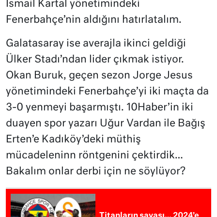
İsmail Kartal yönetimindeki
Fenerbahçe’nin aldığını hatırlatalım.
Galatasaray ise averajla ikinci geldiği
Ülker Stadı’ndan lider çıkmak istiyor.
Okan Buruk, geçen sezon Jorge Jesus
yönetimindeki Fenerbahçe’yi iki maçta da
3-0 yenmeyi başarmıştı. 10Haber’in iki
duayen spor yazarı Uğur Vardan ile Bağış
Erten’e Kadıköy’deki müthiş
mücadeleninn röntgenini çektirdik…
Bakalım onlar derbi için ne söylüyor?
Titanların savaşı… 2024’e