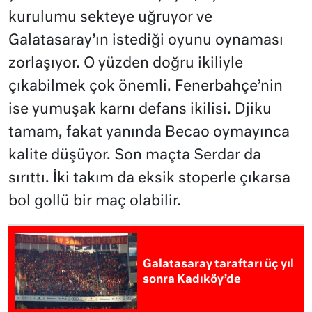
kurulumu sekteye uğruyor ve
Galatasaray’ın istediği oyunu oynaması
zorlaşıyor. O yüzden doğru ikiliyle
çıkabilmek çok önemli. Fenerbahçe’nin
ise yumuşak karnı defans ikilisi. Djiku
tamam, fakat yanında Becao oymayınca
kalite düşüyor. Son maçta Serdar da
sırıttı. İki takım da eksik stoperle çıkarsa
bol gollü bir maç olabilir.
Galatasaray taraftarı üç yıl
sonra Kadıköy’de