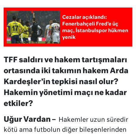
Cezalar açıklandı:
Fenerbahçeli Fred’e üç
maç, İstanbulspor hükmen
yenik
TFF saldırı ve hakem tartışmaları
ortasında iki takımın hakem Arda
Kardeşler’in tepkisi nasıl olur?
Hakemin yönetimi maçı ne kadar
etkiler?
Uğur Vardan –
Hakemler uzun süredir
kötü ama futbolun diğer bileşenlerinden