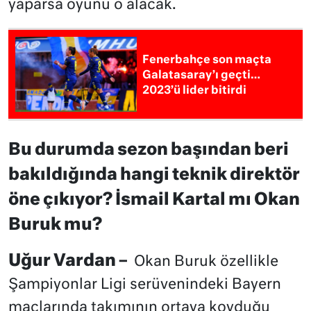
yaparsa oyunu o alacak.
Fenerbahçe son maçta
Galatasaray’ı geçti…
2023’ü lider bitirdi
Bu durumda sezon başından beri
bakıldığında hangi teknik direktör
öne çıkıyor? İsmail Kartal mı Okan
Buruk mu?
Uğur Vardan –
Okan Buruk özellikle
Şampiyonlar Ligi serüvenindeki Bayern
maçlarında takımının ortaya koyduğu