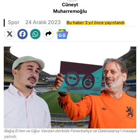
Cüneyt
Muharremoğlu
Spor
24 Aralık 2023
Bu haber 3 yıl önce yayınlandı
Bağış Erten ve Uğur Vardan derbide Fenerbahçe ve Galatasaray'ı masaya
yatırdı.