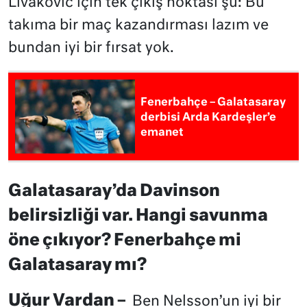
Livakovic için tek çıkış noktası şu: Bu
takıma bir maç kazandırması lazım ve
bundan iyi bir fırsat yok.
Fenerbahçe – Galatasaray
derbisi Arda Kardeşler’e
emanet
Galatasaray’da Davinson
belirsizliği var. Hangi savunma
öne çıkıyor? Fenerbahçe mi
Galatasaray mı?
Uğur Vardan –
Ben Nelsson’un iyi bir