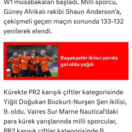
W1 müsabakaları başladı. Milli sporcu,
Güney Afrikalı rakibi Shaun Anderson’a,
çekişmeli geçen maçın sonunda 133-132
yenilerek elendi.
Başakşehir ikinci yarıda
gol oldu yağdı
Kürekte PR2 karışık çiftler kategorisinde
Yiğit Doğukan Bozkurt-Nurşen Şen ikilisi,
9. oldu. Vaires Sur Marne Nautical’daki
para kürek yarışlarında milli sporcular,
PR2 karışık çiftler kategorisinde B