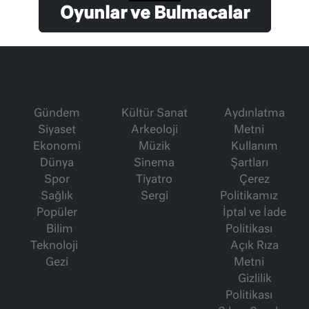
Oyunlar ve Bulmacalar
Gündem
Kültür Sanat
Aydınlatma
Siyaset
Arkeoloji
Metni
Ekonomi
Müzik
Kullanım
Dünya
Sinema
Şartları
Spor
Tiyatro
Çerez
Sağlık
Sergi
Politikamız
Popüler
İptal ve İade
Bilim
Politikası
Teknoloji
Açık Rıza
Gezi
Metni
Gizlilik
Politikası