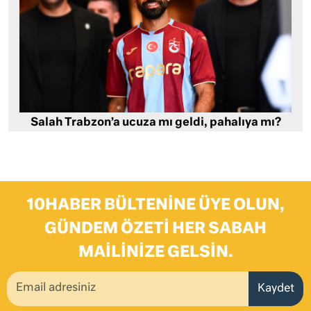
Salah Trabzon’a ucuza mı geldi, pahalıya mı?
10HABER BÜLTENINE ÜYE OLUN,
GÜNDEM ÖZETI HER SABAH
MAILINIZE GELSIN.
Kaydet