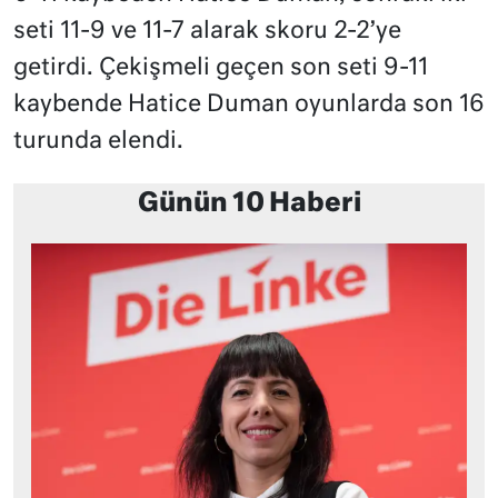
seti 11-9 ve 11-7 alarak skoru 2-2’ye
getirdi. Çekişmeli geçen son seti 9-11
kaybende Hatice Duman oyunlarda son 16
turunda elendi.
Günün 10 Haberi