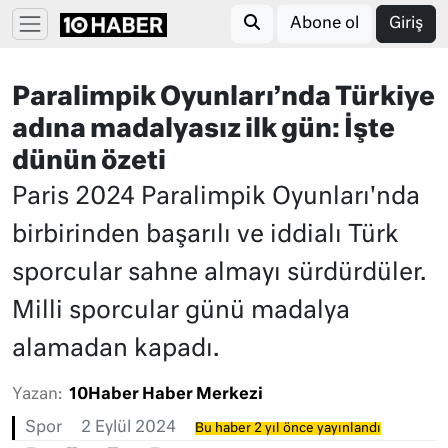
Abone ol
Giriş
Paralimpik Oyunları’nda Türkiye
adına madalyasız ilk gün: İşte
dünün özeti
Paris 2024 Paralimpik Oyunları'nda
birbirinden başarılı ve iddialı Türk
sporcular sahne almayı sürdürdüler.
Milli sporcular günü madalya
alamadan kapadı.
Yazan:
10Haber Haber Merkezi
Spor
2 Eylül 2024
Bu haber 2 yıl önce yayınlandı