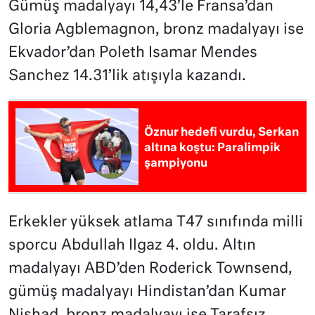
Gümüş madalyayı 14,43’le Fransa’dan
Gloria Agblemagnon, bronz madalyayı ise
Ekvador’dan Poleth Isamar Mendes
Sanchez 14.31’lik atışıyla kazandı.
Öznur hedefi vurdu, Serkan
altına koştu: Paralimpik
şampiyonu
Erkekler yüksek atlama T47 sınıfında milli
sporcu Abdullah Ilgaz 4. oldu. Altın
madalyayı ABD’den Roderick Townsend,
gümüş madalyayı Hindistan’dan Kumar