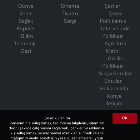
Dünya
Sinema
Şartları
Spor
Tiyatro
Çerez
Sağlık
Sergi
Politikamız
Popüler
İptal ve İade
Bilim
Politikası
Teknoloji
Açık Rıza
Gezi
Metni
Gizlilik
Politikası
Sıkça Sorulan
Sorular
Hakkımızda
Künye
İletişim
OK
Çerez kullanımı
Deneyiminizi iyileştirmek, tanımlama bilgilerini, sitemizin
İsmet Berkan Yazıları
doğru şekilde çalışmasını sağlamak, içerikleri ve reklamları
Ertuğrul Özkök Yazıları
kişiselleştirmek, sosyal medya özellikleri sunmak ve site
trafiğimizi analiz etmek için yasal düzenlemelere uygun
Haftalık Gazete