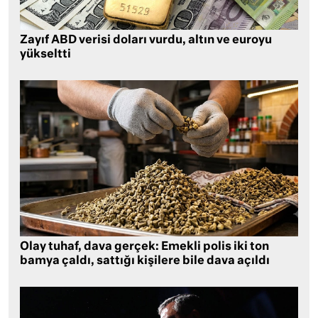
Zayıf ABD verisi doları vurdu, altın ve euroyu
yükseltti
Olay tuhaf, dava gerçek: Emekli polis iki ton
bamya çaldı, sattığı kişilere bile dava açıldı