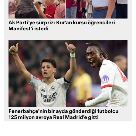
Ak Parti’ye sürpriz: Kur’an kursu öğrencileri
Manifest’i istedi
Fenerbahçe’nin bir ayda gönderdiği futbolcu
125 milyon avroya Real Madrid’e gitti