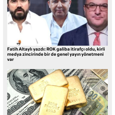
Fatih Altaylı yazdı: ROK galiba itirafçı oldu, kirli
medya zincirinde bir de genel yayın yönetmeni
var