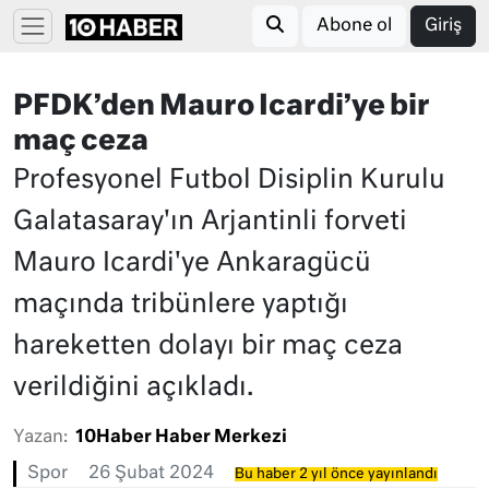
Abone ol
Giriş
PFDK’den Mauro Icardi’ye bir
maç ceza
Profesyonel Futbol Disiplin Kurulu
Galatasaray'ın Arjantinli forveti
Mauro Icardi'ye Ankaragücü
maçında tribünlere yaptığı
hareketten dolayı bir maç ceza
verildiğini açıkladı.
Yazan:
10Haber Haber Merkezi
Spor
26 Şubat 2024
Bu haber 2 yıl önce yayınlandı