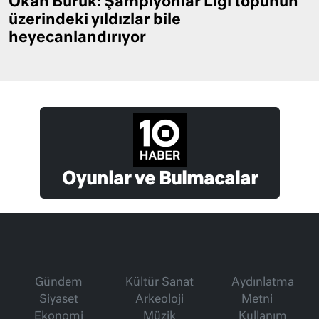
Okan Buruk: Şampiyonlar Ligi topunun
üzerindeki yıldızlar bile
heyecanlandırıyor
Oyunlar ve Bulmacalar
Gündem
Kültür Sanat
Aydınlatma
Siyaset
Arkeoloji
Metni
Ekonomi
Müzik
Kullanım