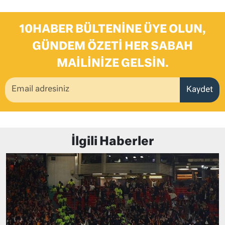
10HABER BÜLTENINE ÜYE OLUN,
GÜNDEM ÖZETI HER SABAH
MAILINIZE GELSIN.
Kaydet
İlgili Haberler