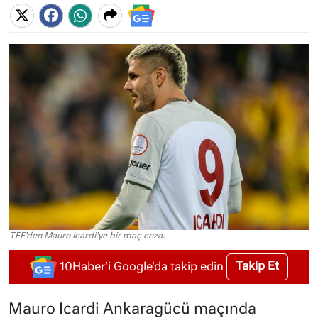
TFF'den Mauro Icardi'ye bir maç ceza.
Takip Et
10Haber'i Google'da takip edin
Mauro Icardi Ankaragücü maçında