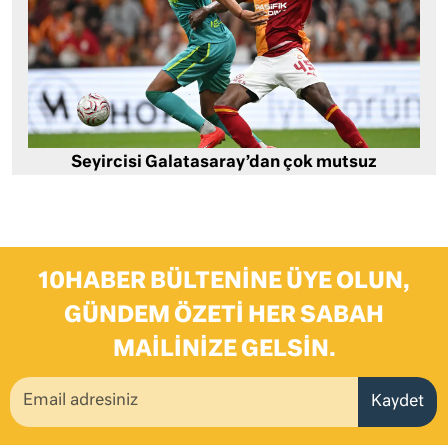
Seyircisi Galatasaray’dan çok mutsuz
10HABER BÜLTENINE ÜYE OLUN,
GÜNDEM ÖZETI HER SABAH
MAILINIZE GELSIN.
Kaydet