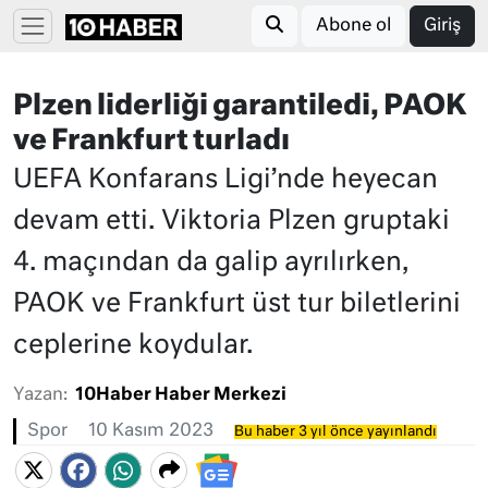
Abone ol
Giriş
Plzen liderliği garantiledi, PAOK
ve Frankfurt turladı
UEFA Konfarans Ligi’nde heyecan
devam etti. Viktoria Plzen gruptaki
4. maçından da galip ayrılırken,
PAOK ve Frankfurt üst tur biletlerini
ceplerine koydular.
Yazan:
10Haber Haber Merkezi
Spor
10 Kasım 2023
Bu haber 3 yıl önce yayınlandı