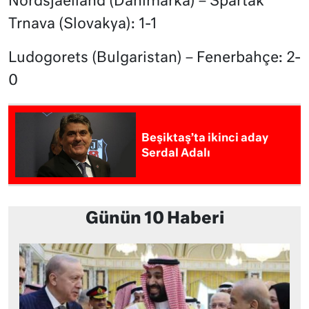
Nordsjaelland (Danimarka) – Spartak
Trnava (Slovakya): 1-1
Ludogorets (Bulgaristan) – Fenerbahçe: 2-
0
Beşiktaş’ta ikinci aday
Serdal Adalı
Günün 10 Haberi