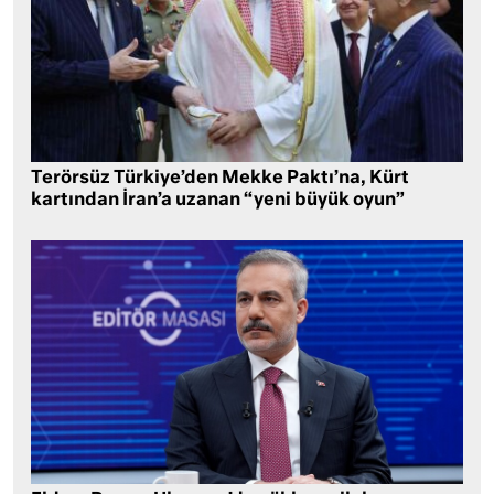
Terörsüz Türkiye’den Mekke Paktı’na, Kürt
kartından İran’a uzanan “yeni büyük oyun”