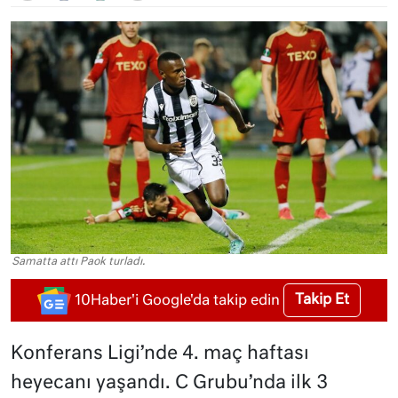
Samatta attı Paok turladı.
Takip Et
10Haber'i Google'da takip edin
Konferans Ligi’nde 4. maç haftası
heyecanı yaşandı. C Grubu’nda ilk 3