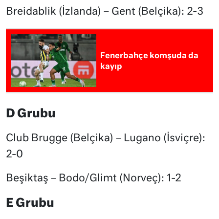
Breidablik (İzlanda) – Gent (Belçika): 2-3
Fenerbahçe komşuda da
kayıp
D Grubu
Club Brugge (Belçika) – Lugano (İsviçre):
2-0
Beşiktaş – Bodo/Glimt (Norveç): 1-2
E Grubu