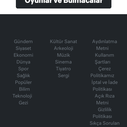
Oyunlar ve Bulmacalar
Gündem
Kültür Sanat
Aydınlatma
Siyaset
Arkeoloji
Metni
Ekonomi
Müzik
Kullanım
Dünya
Sinema
Şartları
Spor
Tiyatro
Çerez
Sağlık
Sergi
Politikamız
Popüler
İptal ve İade
Bilim
Politikası
Teknoloji
Açık Rıza
Gezi
Metni
Gizlilik
Politikası
Sıkça Sorulan