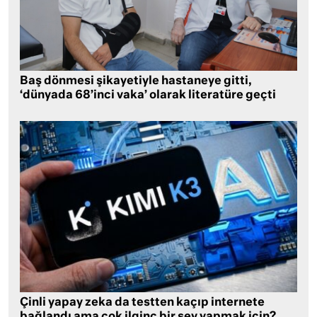
Baş dönmesi şikayetiyle hastaneye gitti,
‘dünyada 68’inci vaka’ olarak literatüre geçti
Çinli yapay zeka da testten kaçıp internete
bağlandı ama çok ilginç bir şey yapmak için?