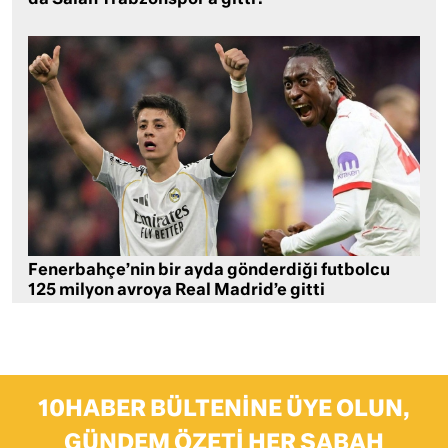
Fenerbahçe’nin bir ayda gönderdiği futbolcu
125 milyon avroya Real Madrid’e gitti
10HABER BÜLTENINE ÜYE OLUN,
GÜNDEM ÖZETI HER SABAH