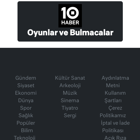
Oyunlar ve Bulmacalar
Gündem
Kültür Sanat
Aydınlatma
Siyaset
Arkeoloji
Metni
Ekonomi
Müzik
Kullanım
Dünya
Sinema
Şartları
Spor
Tiyatro
Çerez
Sağlık
Sergi
Politikamız
Popüler
İptal ve İade
Bilim
Politikası
Teknoloji
Açık Rıza