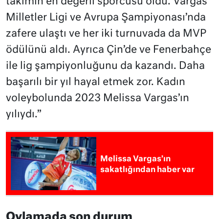
takımın en değerli sporcusu oldu. Vargas
Milletler Ligi ve Avrupa Şampiyonası’nda
zafere ulaştı ve her iki turnuvada da MVP
ödülünü aldı. Ayrıca Çin’de ve Fenerbahçe
ile lig şampiyonluğunu da kazandı. Daha
başarılı bir yıl hayal etmek zor. Kadın
voleybolunda 2023 Melissa Vargas’ın
yılıydı.”
Melissa Vargas’ın
sakatlığından haber var
Oylamada son durum