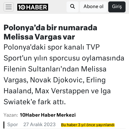
Abone ol
Giriş
Polonya’da bir numarada
Melissa Vargas var
Polonya'daki spor kanalı TVP
Sport'un yılın sporcusu oylamasında
Filenin Sultanları'ndan Melissa
Vargas, Novak Djokovic, Erling
Haaland, Max Verstappen ve Iga
Swiatek'e fark attı.
Yazan:
10Haber Haber Merkezi
Spor
27 Aralık 2023
Bu haber 3 yıl önce yayınlandı