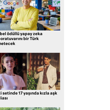
bel ödüllü yapay zeka
oratuvarını bir Türk
netecek
i setinde 17 yaşında kızla aşk
iası