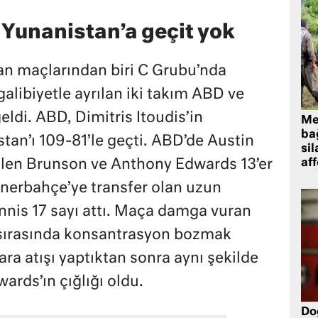
 Yunanistan’a geçit yok
n maçlarından biri C Grubu’nda
galibiyetle ayrılan iki takım ABD ve
eldi. ABD, Dimitris Itoudis’in
Me
bağ
tan’ı 109-81’le geçti. ABD’de Austin
sil
alen Brunson ve Anthony Edwards 13’er
af
enerbahçe’ye transfer olan uzun
nis 17 sayı attı. Maça damga vuran
ş sırasında konsantrasyon bozmak
tara atışı yaptıktan sonra aynı şekilde
ards’ın çığlığı oldu.
Do