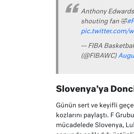
Anthony Edwards g
shouting fan 🤣
#
pic.twitter.com
— FIBA Basketbal
(@FIBAWC)
Augu
Slovenya’ya Donci
Günün sert ve keyifli geç
kozlarını paylaştı. F Grubu
mücadelede Slovenya, Luka