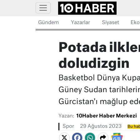
Gündem
Yazarlar
Siyaset
Eko
Potada ilkl
doludizgin
Basketbol Dünya Kupas
Güney Sudan tarihlerin
Gürcistan'ı mağlup ede
Yazan:
10Haber Haber Merkezi
Spor
29 Ağustos 2023
Bu hab