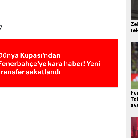
Zek
7
te
Dünya Kupası’ndan
Fenerbahçe’ye kara haber! Yeni
transfer sakatlandı
Fe
Ta
ava