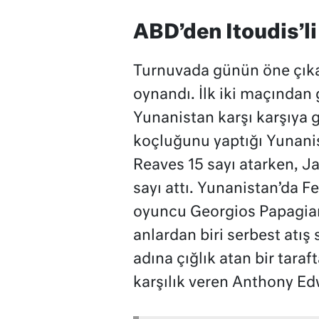
ABD’den Itoudis’li
Turnuvada günün öne çıka
oynandı. İlk iki maçından 
Yunanistan karşı karşıya g
koçluğunu yaptığı Yunanis
Reaves 15 sayı atarken, J
sayı attı. Yunanistan’da F
oyuncu Georgios Papagian
anlardan biri serbest atı
adına çığlık atan bir taraf
karşılık veren Anthony Edw