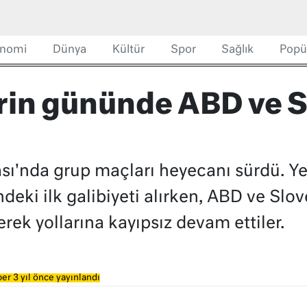
nomi
Dünya
Kültür
Spor
Sağlık
Popü
erin gününde ABD ve 
ı'nda grup maçları heyecanı sürdü. Yeş
deki ilk galibiyeti alırken, ABD ve Slo
rek yollarına kayıpsız devam ettiler.
er 3 yıl önce yayınlandı