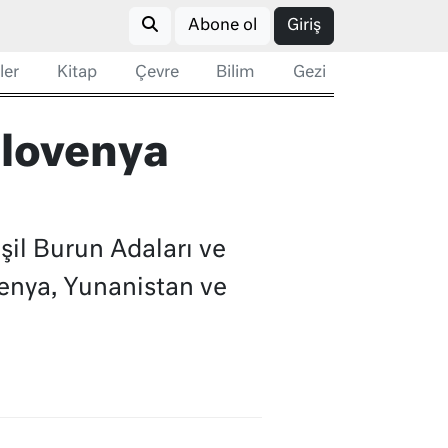
Abone ol
Giriş
ler
Kitap
Çevre
Bilim
Gezi
Slovenya
il Burun Adaları ve
venya, Yunanistan ve