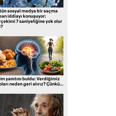
tün sosyal medya bir saçma
pan iddiayı konuşuyor:
çekimi 7 saniyeliğine yok olur
?
im yanıtını buldu: Verdiğimiz
oları neden geri alırız? Çünkü…