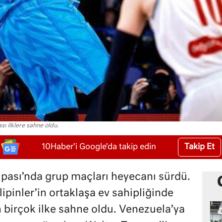
ı ilklere sahne oldu.
Takip Et
10Haber'i Google'da takip edin
ası’nda grup maçları heyecanı sürdü.
pinler’in ortaklaşa ev sahipliğinde
birçok ilke sahne oldu. Venezuela’ya