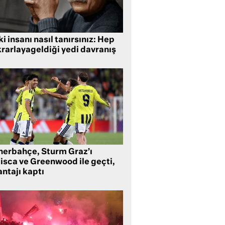
i insanı nasıl tanırsınız: Hep
krarlayageldiği yedi davranış
nerbahçe, Sturm Graz’ı
lisca ve Greenwood ile geçti,
ntajı kaptı