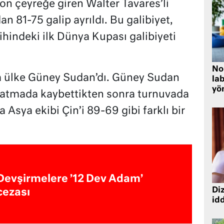
 son çeyreğe giren Walter Tavares’li
n 81-75 galip ayrıldı. Bu galibiyet,
rihindeki ilk Dünya Kupası galibiyeti
No
ka ülke Güney Sudan’dı. Güney Sudan
lab
yö
uzatmada kaybettikten sonra turnuvada
 Asya ekibi Çin’i 89-69 gibi farklı bir
Devşirmelere ’12 Dev Adam’
Diz
cezası
idd