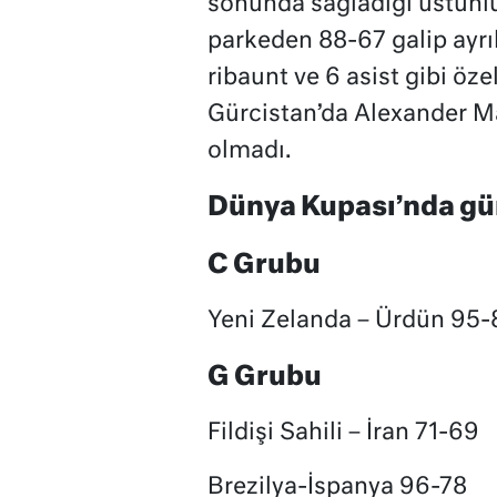
sonunda sağladığı üstün
parkeden 88-67 galip ayrıl
ribaunt ve 6 asist gibi öz
Gürcistan’da Alexander Mam
olmadı.
Dünya Kupası’nda gün
C Grubu
Yeni Zelanda – Ürdün 95-
G Grubu
Fildişi Sahili – İran 71-69
Brezilya-İspanya 96-78