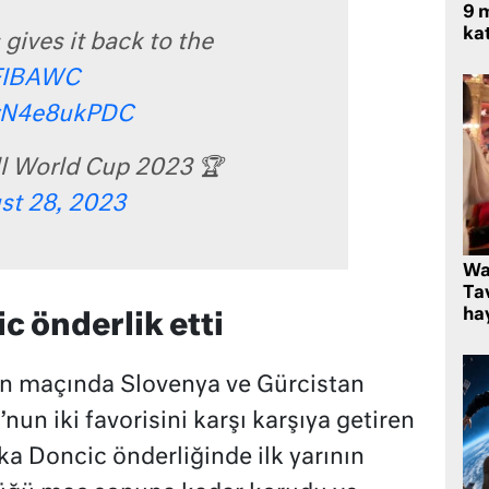
9 m
kat
ives it back to the
FIBAWC
/wN4e8ukPDC
l World Cup 2023 🏆
st 28, 2023
Wa
Ta
hay
c önderlik etti
en maçında Slovenya ve Gürcistan
’nun iki favorisini karşı karşıya getiren
 Doncic önderliğinde ilk yarının