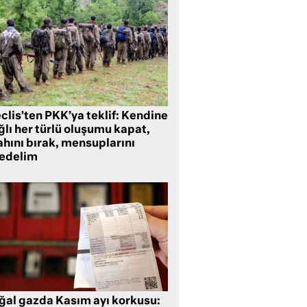
clis’ten PKK’ya teklif: Kendine
lı her türlü oluşumu kapat,
ahını bırak, mensuplarını
fedelim
ğal gazda Kasım ayı korkusu: