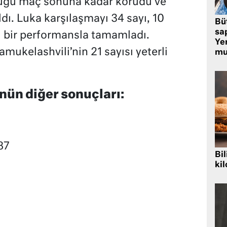
lüğü maç sonuna kadar korudu ve
dı. Luka karşılaşmayı 34 sayı, 10
Bü
sa
el bir performansla tamamladı.
Yer
ukelashvili’nin 21 sayısı yeterli
mu
ün diğer sonuçları:
87
Bil
kil