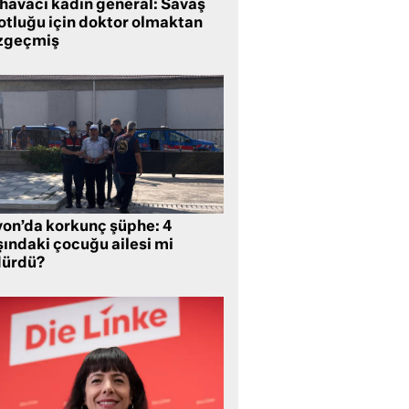
 havacı kadın general: Savaş
lotluğu için doktor olmaktan
zgeçmiş
yon’da korkunç şüphe: 4
şındaki çocuğu ailesi mi
dürdü?