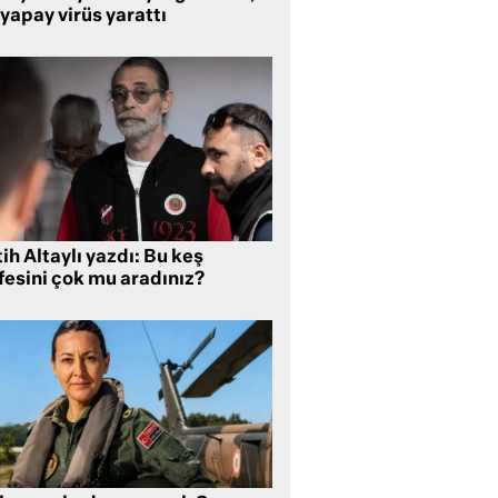
yapay virüs yarattı
ih Altaylı yazdı: Bu keş
fesini çok mu aradınız?