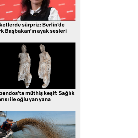
etlerde sürpriz: Berlin’de
rk Başbakan’ın ayak sesleri
pendos’ta müthiş keşif: Sağlık
rısı ile oğlu yan yana