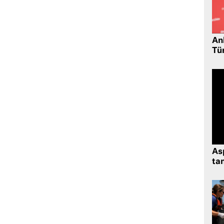
Ank
Tü
As
tan