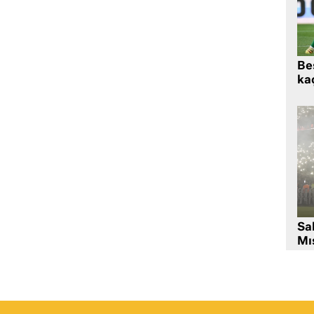
Beş
kaç
Sa
Mıs