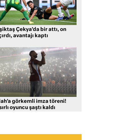
iktaş Çekya’da bir attı, on
ırdı, avantajı kaptı
lah’a görkemli imza töreni!
ırlı oyuncu şaştı kaldı