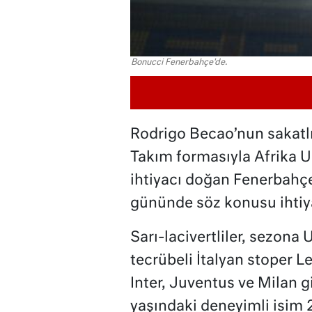
Bonucci Fenerbahçe'de.
Rodrigo Becao’nun sakatlı
Takım formasıyla Afrika U
ihtiyacı doğan Fenerbahçe
gününde söz konusu ihtiya
Sarı-lacivertliler, sezona
tecrübeli İtalyan stoper 
Inter, Juventus ve Milan g
yaşındaki deneyimli isim 20