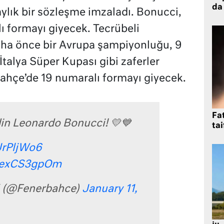
da 
lık bir sözleşme imzaladı. Bonucci,
 formayı giyecek. Tecrübeli
ha önce bir Avrupa şampiyonluğu, 9
 İtalya Süper Kupası gibi zaferler
bahçe’de 19 numaralı formayı giyecek.
Fat
in Leonardo Bonucci! 💛💙
tai
tJrPljWo6
/2exCS3gpOm
 (@Fenerbahce)
January 11,