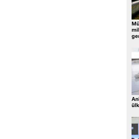
Müt
mi
ger
Ank
ül