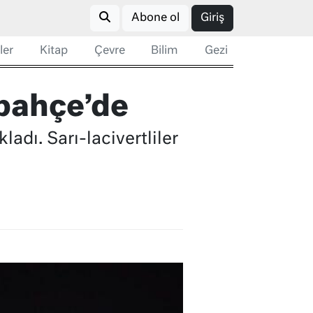
Abone ol
Giriş
ler
Kitap
Çevre
Bilim
Gezi
bahçe’de
adı. Sarı-lacivertliler