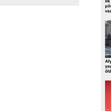
İlk
pi
va
Af
ya
öl