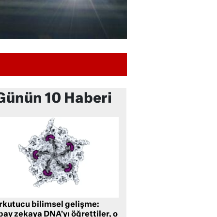
Günün 10 Haberi
rkutucu bilimsel gelişme:
ay zekaya DNA’yı öğrettiler, o