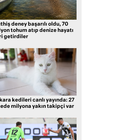
hiş deney başarılı oldu, 70
lyon tohum atıp denize hayatı
i getirdiler
ara kedileri canlı yayında: 27
kede milyona yakın takipçi var