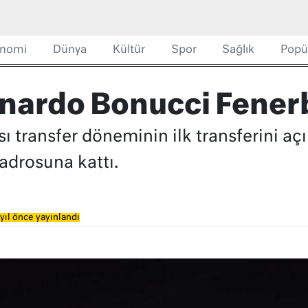
nomi
Dünya
Kültür
Spor
Sağlık
Popü
nardo Bonucci Fener
 transfer döneminin ilk transferini açıkl
adrosuna kattı.
yıl önce yayınlandı