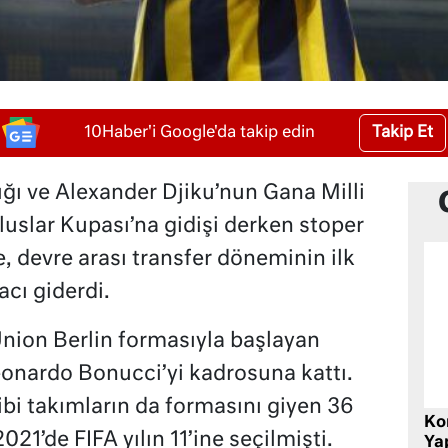
Takip Et
10Haber'i Google'da takip edin
ğı ve Alexander Djiku’nun Gana Milli
luslar Kupası’na gidişi derken stoper
, devre arası transfer döneminin ilk
cı giderdi.
 Union Berlin formasıyla başlayan
Leonardo Bonucci’yi kadrosuna kattı.
ibi takımların da formasını giyen 36
Ko
21’de FIFA yılın 11’ine seçilmişti.
Yap