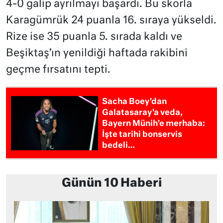
4-0 galip ayrılmayı başardı. Bu skorla
Karagümrük 24 puanla 16. sıraya yükseldi.
Rize ise 35 puanla 5. sırada kaldı ve
Beşiktaş’ın yenildiği haftada rakibini
geçme fırsatını tepti.
Sacha Boey’dan
Galatasaray’a veda,
Bayern Münih’e merhaba:
İşte tarihi bonservis
bedeli…
Günün 10 Haberi