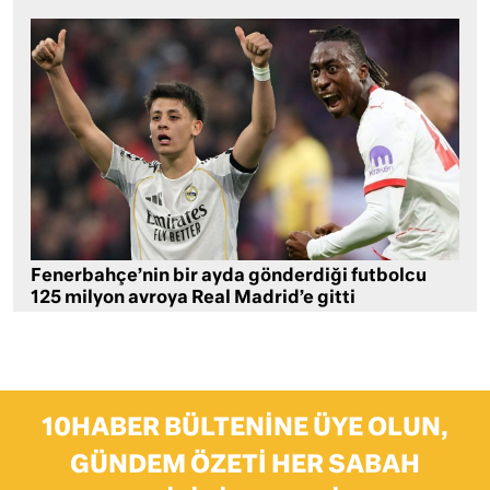
Fenerbahçe’nin bir ayda gönderdiği futbolcu
125 milyon avroya Real Madrid’e gitti
10HABER BÜLTENINE ÜYE OLUN,
GÜNDEM ÖZETI HER SABAH