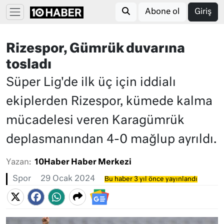
Abone ol
Giriş
Rizespor, Gümrük duvarına
tosladı
Süper Lig'de ilk üç için iddialı
ekiplerden Rizespor, kümede kalma
mücadelesi veren Karagümrük
deplasmanından 4-0 mağlup ayrıldı.
Yazan:
10Haber Haber Merkezi
Spor
29 Ocak 2024
Bu haber 3 yıl önce yayınlandı