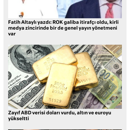
Fatih Altaylı yazdı: ROK galiba itirafçı oldu, kirli
medya zincirinde bir de genel yayın yönetmeni
var
Zayıf ABD verisi doları vurdu, altın ve euroyu
yükseltti