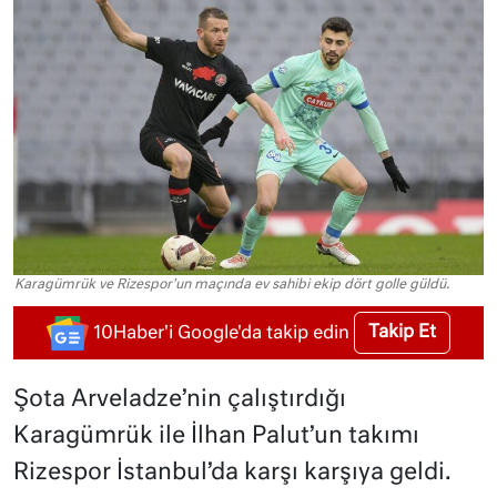
Karagümrük ve Rizespor'un maçında ev sahibi ekip dört golle güldü.
Takip Et
10Haber'i Google'da takip edin
Şota Arveladze’nin çalıştırdığı
Karagümrük ile İlhan Palut’un takımı
Rizespor İstanbul’da karşı karşıya geldi.