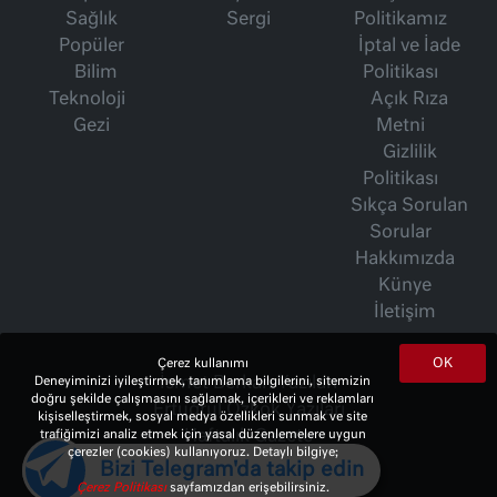
Sağlık
Sergi
Politikamız
Popüler
İptal ve İade
Bilim
Politikası
Teknoloji
Açık Rıza
Gezi
Metni
Gizlilik
Politikası
Sıkça Sorulan
Sorular
Hakkımızda
Künye
İletişim
OK
Çerez kullanımı
Deneyiminizi iyileştirmek, tanımlama bilgilerini, sitemizin
İsmet Berkan Yazıları
doğru şekilde çalışmasını sağlamak, içerikleri ve reklamları
Ertuğrul Özkök Yazıları
kişiselleştirmek, sosyal medya özellikleri sunmak ve site
trafiğimizi analiz etmek için yasal düzenlemelere uygun
Haftalık Gazete
çerezler (cookies) kullanıyoruz. Detaylı bilgiye;
Bizi Telegram'da takip edin
Çerez Politikası
sayfamızdan erişebilirsiniz.