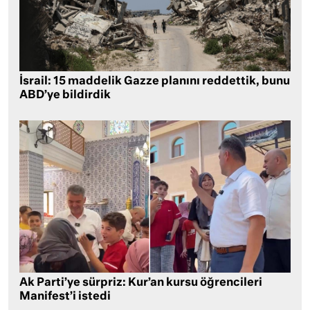
İsrail: 15 maddelik Gazze planını reddettik, bunu
ABD’ye bildirdik
Ak Parti’ye sürpriz: Kur’an kursu öğrencileri
Manifest’i istedi