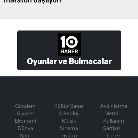
maraton başlıyor!
Oyunlar ve Bulmacalar
Gündem
Kültür Sanat
Aydınlatma
Siyaset
Arkeoloji
Metni
Ekonomi
Müzik
Kullanım
Dünya
Sinema
Şartları
Spor
Tiyatro
Çerez