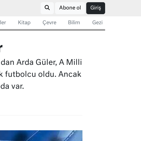
Abone ol
Giriş
ler
Kitap
Çevre
Bilim
Gezi
r
dan Arda Güler, A Milli
k futbolcu oldu. Ancak
da var.