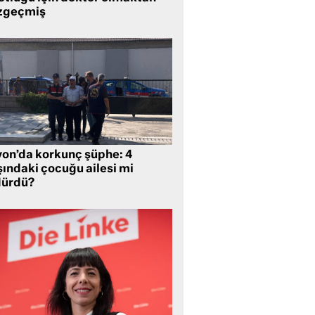
zgeçmiş
yon’da korkunç şüphe: 4
şındaki çocuğu ailesi mi
dürdü?