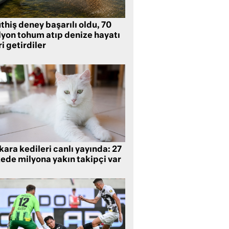
hiş deney başarılı oldu, 70
lyon tohum atıp denize hayatı
i getirdiler
ara kedileri canlı yayında: 27
kede milyona yakın takipçi var