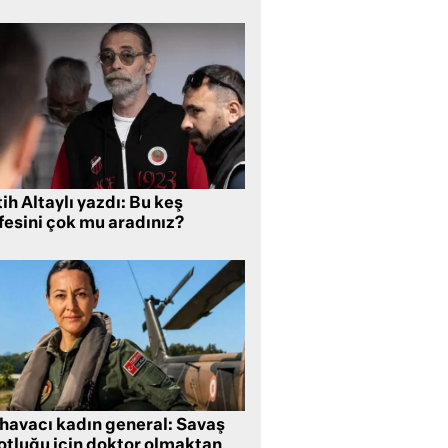
ih Altaylı yazdı: Bu keş
fesini çok mu aradınız?
 havacı kadın general: Savaş
lotluğu için doktor olmaktan