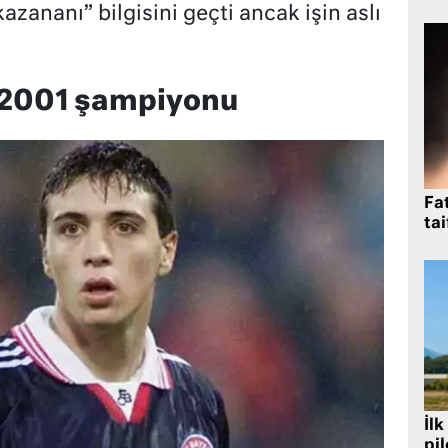
azananı” bilgisini geçti ancak işin aslı
 2001 şampiyonu
Fat
tai
İlk
pi