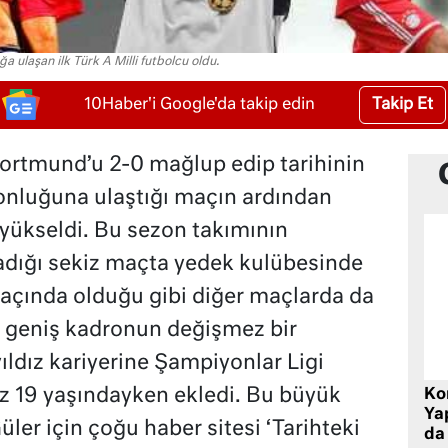
 ulaşan ilk Türk A Milli futbolcu oldu.
Takip Et
10Haber'i Google'da takip edin
ortmund’u 2-0 mağlup edip tarihinin
yonluğuna ulaştığı maçın ardından
 yükseldi. Bu sezon takımının
adığı sekiz maçta yedek kulübesinde
maçında olduğu gibi diğer maçlarda da
n geniş kadronun değişmez bir
ldız kariyerine Şampiyonlar Ligi
 19 yaşındayken ekledi. Bu büyük
Ko
Yap
ler için çoğu haber sitesi ‘Tarihteki
da 