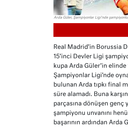
Arda Güler, Şampiyonlar Ligi'nde şampiyonluğa
Real Madrid’in Borussia D
15’inci Devler Ligi şampi
kupa Arda Güler’in elinde
Şampiyonlar Ligi’nde oyn
bulunan Arda tıpkı final 
süre alamadı. Buna karşı
parçasına dönüşen genç yı
şampiyonu unvanını henüz
başarının ardından Arda Gü