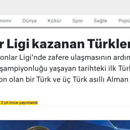
nomi
Dünya
Kültür
Spor
Sağlık
Popü
 Ligi kazanan Türkle
nlar Ligi'nde zafere ulaşmasının ardın
şampiyonluğu yaşayan tarihteki ilk Tür
 olan bir Türk ve üç Türk asıllı Alman 
2 yıl önce yayınlandı