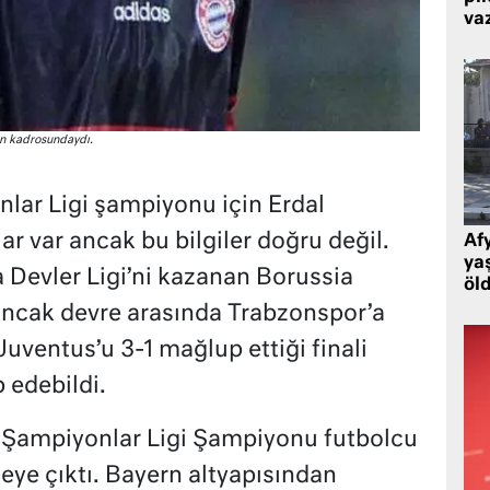
va
n kadrosundaydı.
nlar Ligi şampiyonu için Erdal
ar var ancak bu bilgiler doğru değil.
Af
ya
Devler Ligi’ni kazanan Borussia
öl
ancak devre arasında Trabzonspor’a
Juventus’u 3-1 mağlup ettiği finali
 edebildi.
rk Şampiyonlar Ligi Şampiyonu futbolcu
ye çıktı. Bayern altyapısından