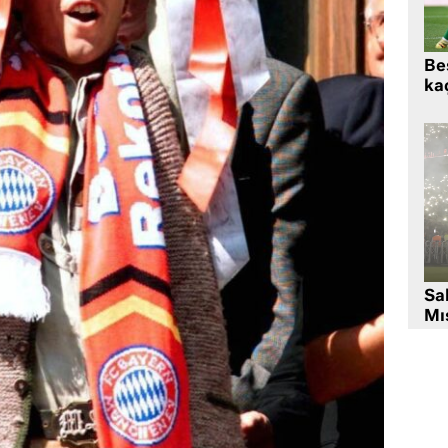
Beş
kaç
Sa
Mıs