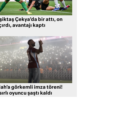
iktaş Çekya’da bir attı, on
ırdı, avantajı kaptı
lah’a görkemli imza töreni!
ırlı oyuncu şaştı kaldı