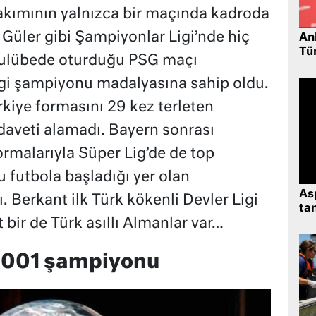
akımının yalnızca bir maçında kadroda
 Güler gibi Şampiyonlar Ligi’nde hiç
Ank
Tü
kulübede oturduğu PSG maçı
gi şampiyonu madalyasına sahip oldu.
rkiye formasını 29 kez terleten
 daveti alamadı. Bayern sonrası
ormalarıyla Süper Lig’de de top
futbola başladığı yer olan
As
. Berkant ilk Türk kökenli Devler Ligi
tan
bir de Türk asıllı Almanlar var…
2001 şampiyonu