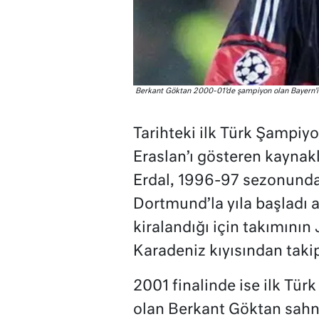
Berkant Göktan 2000-01’de şampiyon olan Bayern’i
Tarihteki ilk Türk Şampiyo
Eraslan’ı gösteren kaynakl
Erdal, 1996-97 sezonunda 
Dortmund’la yıla başladı 
kiralandığı için takımının 
Karadeniz kıyısından takip
2001 finalinde ise ilk Tü
olan Berkant Göktan sahne