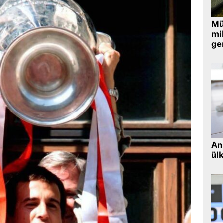
Müt
mi
ger
Ank
ül