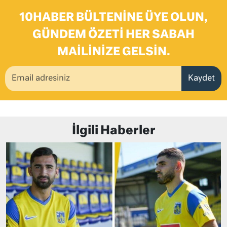
10HABER BÜLTENINE ÜYE OLUN,
GÜNDEM ÖZETI HER SABAH
MAILINIZE GELSIN.
Kaydet
İlgili Haberler