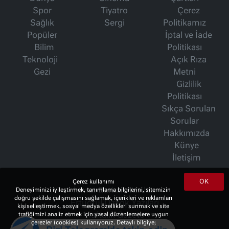
Spor
Tiyatro
Çerez
Sağlık
Sergi
Politikamız
Popüler
İptal ve İade
Bilim
Politikası
Teknoloji
Açık Rıza
Gezi
Metni
Gizlilik
Politikası
Sıkça Sorulan
Sorular
Hakkımızda
Künye
İletişim
OK
Çerez kullanımı
Deneyiminizi iyileştirmek, tanımlama bilgilerini, sitemizin
İsmet Berkan Yazıları
doğru şekilde çalışmasını sağlamak, içerikleri ve reklamları
Ertuğrul Özkök Yazıları
kişiselleştirmek, sosyal medya özellikleri sunmak ve site
trafiğimizi analiz etmek için yasal düzenlemelere uygun
Haftalık Gazete
çerezler (cookies) kullanıyoruz. Detaylı bilgiye;