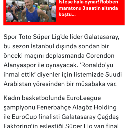
İstese hala oynar! Robben
maratonu 3 saatin altında
koştu…
Spor Toto Süper Lig’de lider Galatasaray,
bu sezon İstanbul dışında sondan bir
önceki maçını deplasmanda Corendon
Alanyaspor ile oynayacak. ‘Ronaldo’yu
ihmal ettik’ diyenler için listemizde Suudi
Arabistan yöresinden bir müsabaka var.
Kadın basketbolunda EuroLeague
şampiyonu Fenerbahçe Alagöz Holding
ile EuroCup finalisti Galatasaray Çağdaş
Faktoring’in eşleştiği Süper Lig yarı final