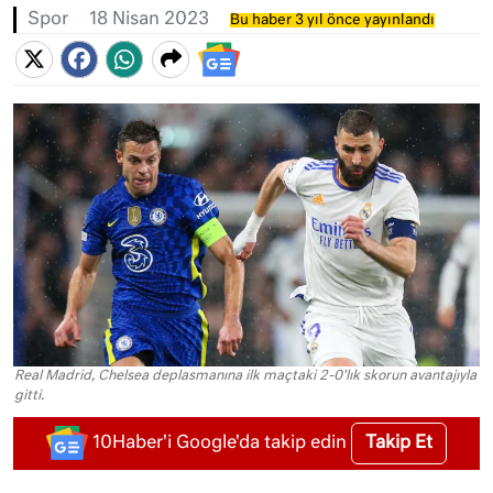
Spor
18 Nisan 2023
Bu haber 3 yıl önce yayınlandı
Real Madrid, Chelsea deplasmanına ilk maçtaki 2-0'lık skorun avantajıyla
gitti.
Takip Et
10Haber'i Google'da takip edin