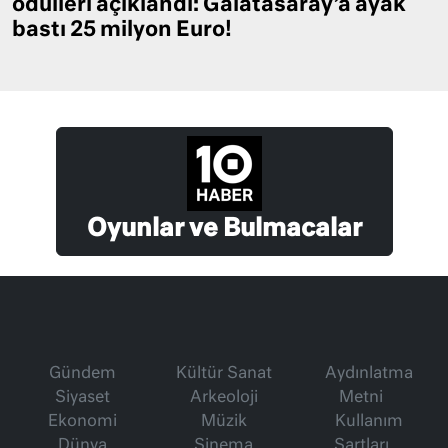
ödülleri açıklandı: Galatasaray’a ayak
bastı 25 milyon Euro!
Oyunlar ve Bulmacalar
Gündem
Kültür Sanat
Aydınlatma
Siyaset
Arkeoloji
Metni
Ekonomi
Müzik
Kullanım
Dünya
Sinema
Şartları