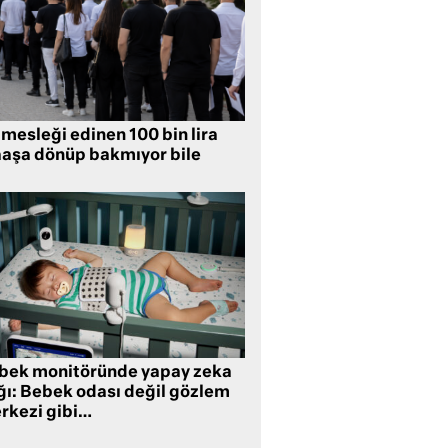
mesleği edinen 100 bin lira
aşa dönüp bakmıyor bile
bek monitöründe yapay zeka
ğı: Bebek odası değil gözlem
rkezi gibi…