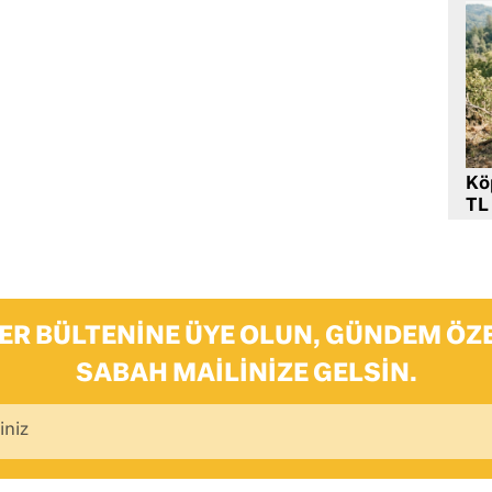
Kö
TL
ER BÜLTENINE ÜYE OLUN, GÜNDEM ÖZE
SABAH MAILINIZE GELSIN.