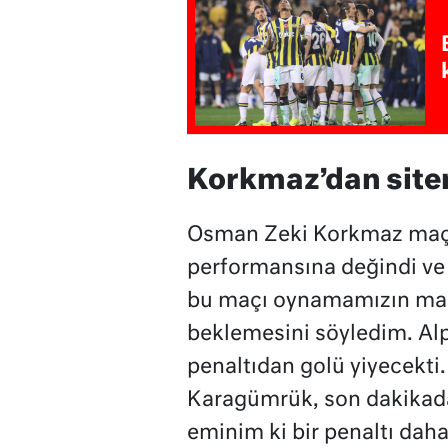
Korkmaz’dan site
Osman Zeki Korkmaz maç
performansına değindi ve 
bu maçı oynamamızın mana
beklemesini söyledim. Alp 
penaltıdan golü yiyecekti. İ
Karagümrük, son dakikadak
eminim ki bir penaltı daha 