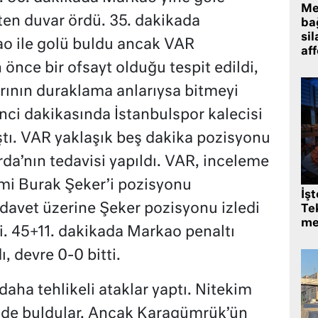
Me
ten duvar ördü. 35. dakikada
bağ
sil
o ile golü buldu ancak VAR
af
önce bir ofsayt olduğu tespit edildi,
arının duraklama anlarıysa bitmeyi
nci dakikasında İstanbulspor kalecisi
tı. VAR yaklaşık beş dakika pozisyonu
rda’nın tedavisi yapıldı. VAR, inceleme
i Burak Şeker’i pozisyonu
İş
 davet üzerine Şeker pozisyonu izledi
Tek
me
i. 45+11. dakikada Markao penaltı
 devre 0-0 bitti.
daha tehlikeli ataklar yaptı. Nitekim
ü de buldular. Ancak Karagümrük’ün