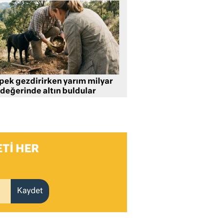
pek gezdirirken yarım milyar
 değerinde altın buldular
TI HER
Kaydet