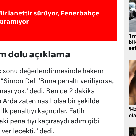
Bir lanettir sürüyor, Fenerbahçe
kıramıyor
1 
bil
se
m dolu açıklama
 sonu değerlendirmesinde hakem
“Simon Deli ‘Buna penaltı veriliyorsa,
sı yok.’ dedi. Ben de 2 dakika
Arda zaten nasıl olsa bir şekilde
‘H
lk penaltıyı kaçırdılar. Fatih
ola
i penaltıyı kaçırsaydı adım gibi
verilecekti.” dedi.