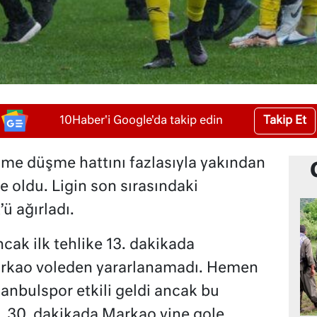
Takip Et
10Haber'i Google'da takip edin
küme düşme hattını fazlasıyla yakından
e oldu. Ligin son sırasındaki
ü ağırladı.
ak ilk tehlike 13. dakikada
arkao voleden yararlanamadı. Hemen
tanbulspor etkili geldi ancak bu
. 30. dakikada Markao yine gole