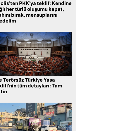
clis’ten PKK’ya teklif: Kendine
lı her türlü oluşumu kapat,
ahını bırak, mensuplarını
fedelim
te Terörsüz Türkiye Yasa
lifi’nin tüm detayları: Tam
tin