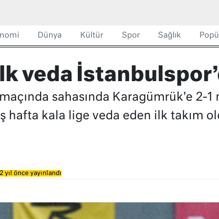
nomi
Dünya
Kültür
Spor
Sağlık
Popü
ilk veda İstanbulspor
a maçında sahasında Karagümrük'e 2-1
eş hafta kala lige veda eden ilk takım
2 yıl önce yayınlandı