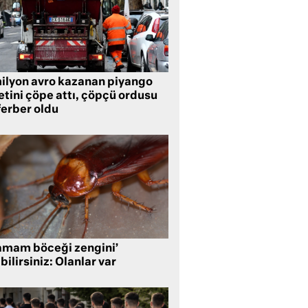
milyon avro kazanan piyango
etini çöpe attı, çöpçü ordusu
ferber oldu
amam böceği zengini’
bilirsiniz: Olanlar var