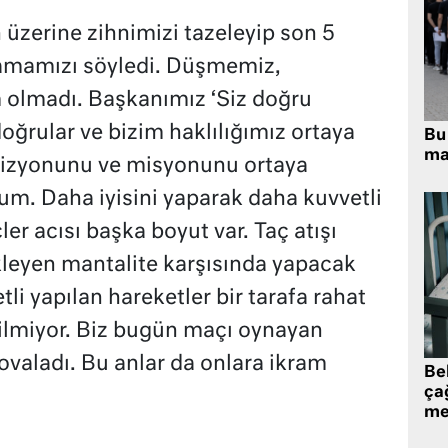
zerine zihnimizi tazeleyip son 5
namamızı söyledi. Düşmemiz,
 olmadı. Başkanımız ‘Siz doğru
oğrular ve bizim haklılığımız ortaya
Bu 
ma
r vizyonunu ve misyonunu ortaya
. Daha iyisini yaparak daha kuvvetli
çler acısı başka boyut var. Taç atışı
ekleyen mantalite karşısında yapacak
tli yapılan hareketler bir tarafa rahat
erilmiyor. Biz bugün maçı oynayan
kovaladı. Bu anlar da onlara ikram
Be
ça
me