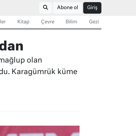
Abone ol
Giriş
ler
Kitap
Çevre
Bilim
Gezi
’dan
 mağlup olan
 oldu. Karagümrük küme