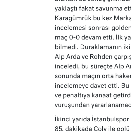
yaklaştı fakat savunma et
Karagümrük bu kez Marka
incelemesi sonrası golden 
maç 0-0 devam etti. İlk y
bilmedi. Duraklamanın iki
Alp Arda ve Rohden çarpış
inceledi, bu süreçte Alp A
sonunda maçın orta hakem
incelemeye davet etti. Bu
ve penaltıya kanaat getird
vuruşundan yararlanamadı,
İkinci yarıda İstanbulspor 
85. dakikada Coly ile gol