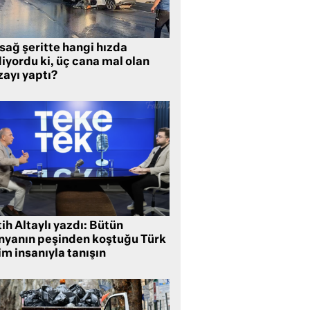
sağ şeritte hangi hızda
iyordu ki, üç cana mal olan
zayı yaptı?
ih Altaylı yazdı: Bütün
nyanın peşinden koştuğu Türk
im insanıyla tanışın