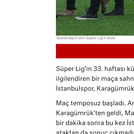
İstanbulspor'dan Süper Lig'e veda.
Süper Lig’in 33. haftası 
ilgilendiren bir maça sahn
İstanbulspor, Karagümrük’
Maç temposuz başladı. Anc
Karagümrük’ten geldi, M
bir dakika sonra bu kez İs
ataktan da sonuç çıkmadı