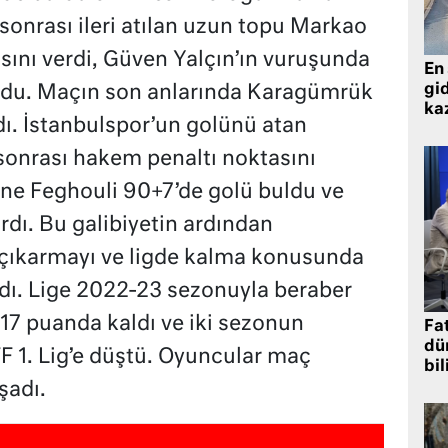
sonrası ileri atılan uzun topu Markao
sını verdi, Güven Yalçın’ın vuruşunda
En 
gid
1 oldu. Maçın son anlarında Karagümrük
ka
rdı. İstanbulspor’un golünü atan
 sonrası hakem penaltı noktasını
ane Feghouli 90+7’de golü buldu ve
rdı. Bu galibiyetin ardından
çıkarmayı ve ligde kalma konusunda
dı. Lige 2022-23 sezonuyla beraber
 17 puanda kaldı ve iki sezonun
Fat
dü
F 1. Lig’e düştü. Oyuncular maç
bil
şadı.