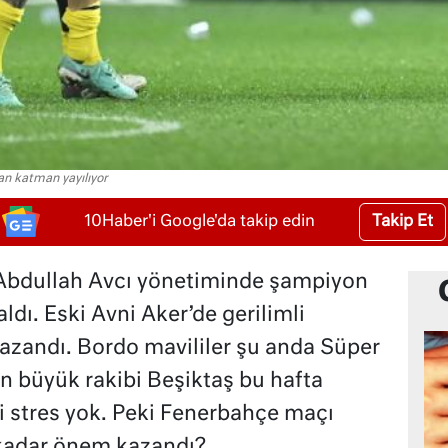
an katman yayılıyor
Takip Et
10Haber'i Google'da takip edin
 Abdullah Avcı yönetiminde şampiyon
ldı. Eski Avni Aker’de gerilimli
azandı. Bordo mavililer şu anda Süper
 büyük rakibi Beşiktaş bu hafta
ni stres yok. Peki Fenerbahçe maçı
 kadar önem kazandı?