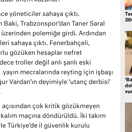
 yöneticiler sahaya çıktı.
Te
360
 Baki, Trabzonspor’dan Taner Saral
üzerinden polemiğe girdi. Ardından
eri sahaya çıktı. Fenerbahçeli,
rlu gözüken hesaplar nefret
e troller değil anlı şanlı eski
 yayın mecralarında reyting için işbaşı
‘Ba
ur Vardan’ın deyimiyle ‘utanç derbisi’
dol
.
vu
 açısından çok kritik gözükmeyen
-kalım maçına döndürüldü. İki takım
le Türkiye’de il güvenlik kurulu