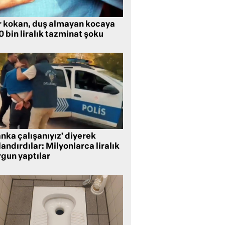
r kokan, duş almayan kocaya
 bin liralık tazminat şoku
nka çalışanıyız’ diyerek
andırdılar: Milyonlarca liralık
rgun yaptılar