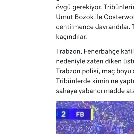
övgü gerekiyor. Tribünler
Umut Bozok ile Oosterwol
centilmence davrandılar. 
kaçındılar.
Trabzon, Fenerbahçe kafile
nedeniyle zaten diken üs
Trabzon polisi, maç boyu 
Tribünlerde kimin ne yap
sahaya yabancı madde at