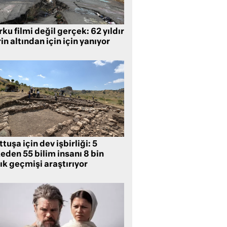
ku filmi değil gerçek: 62 yıldır
in altından için için yanıyor
tuşa için dev işbirliği: 5
eden 55 bilim insanı 8 bin
lık geçmişi araştırıyor