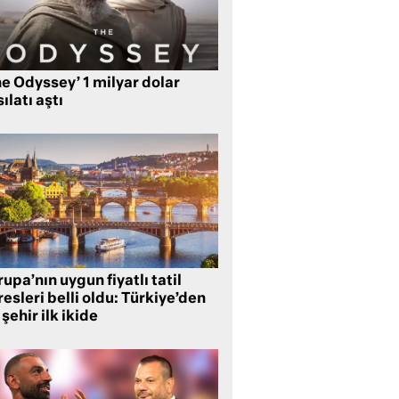
e Odyssey’ 1 milyar dolar
ılatı aştı
upa’nın uygun fiyatlı tatil
esleri belli oldu: Türkiye’den
 şehir ilk ikide