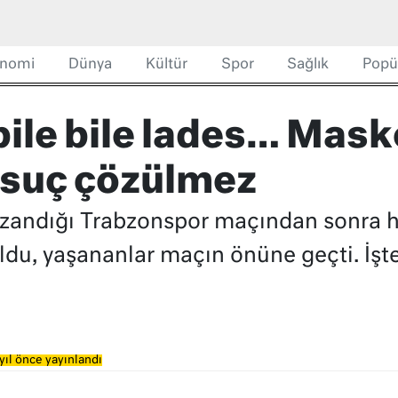
nomi
Dünya
Kültür
Spor
Sağlık
Popü
bile bile lades… Mask
 suç çözülmez
zandığı Trabzonspor maçından sonra ho
du, yaşananlar maçın önüne geçti. İşte 
yıl önce yayınlandı