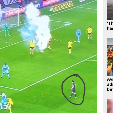
‘Th
has
Avr
adr
bir