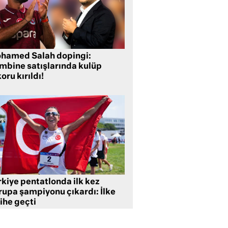
hamed Salah dopingi:
mbine satışlarında kulüp
oru kırıldı!
rkiye pentatlonda ilk kez
rupa şampiyonu çıkardı: İlke
ihe geçti