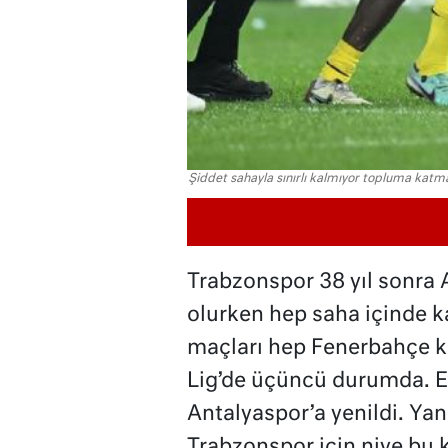
Şiddet sahayla sınırlı kalmıyor topluma katm
Trabzonspor 38 yıl sonra
olurken hep saha içinde ka
maçları hep Fenerbahçe k
Lig’de üçüncü durumda. En
Antalyaspor’a yenildi. Ya
Trabzonspor için niye bu