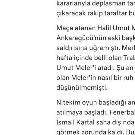
kararlarıyla deplasman tara
çıkaracak rakip taraftar 
Maça atanan Halil Umut M
Ankaragücü’nün eski başk
saldırısına uğramıştı. Me
hafta içinde belli olan T
Umut Meler’i atadı. Şu an 
olan Meler’in nasıl bir ru
düşünülmemişti.
Nitekim oyun başladığı a
atılmaya başladı. Fenerbah
İsmail Kartal saha dışınd
görmek zorunda kaldı. Bur