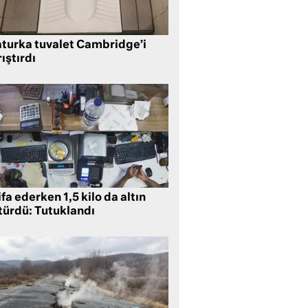
aturka tuvalet Cambridge’i
ıştırdı
ifa ederken 1,5 kilo da altın
türdü: Tutuklandı