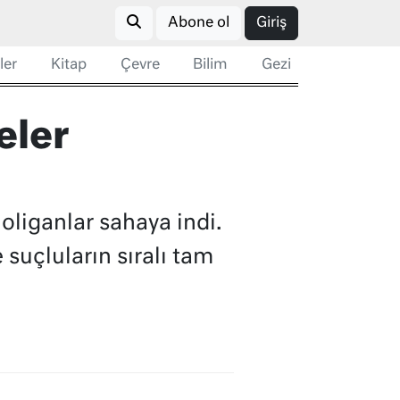
Abone ol
Giriş
ler
Kitap
Çevre
Bilim
Gezi
eler
liganlar sahaya indi.
suçluların sıralı tam