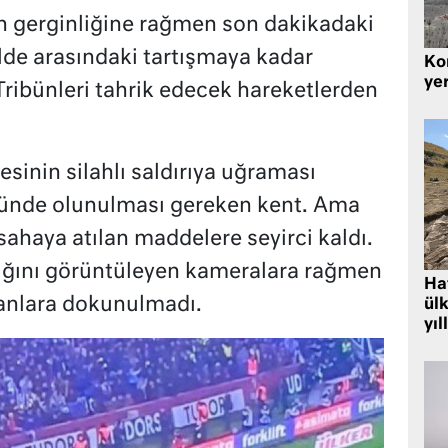
in gerginliğine rağmen son dakikadaki
de arasındaki tartışmaya kadar
Kor
yer
Tribünleri tahrik edecek hareketlerden
sinin silahlı saldırıya uğraması
tünde olunulması gereken kent. Ama
sahaya atılan maddelere seyirci kaldı.
tığını görüntüleyen kameralara rağmen
Hat
anlara dokunulmadı.
ülk
yıl