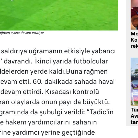
rağmen oyunu devam ettiriyor.
Mo
Ko
rek
 saldırıya uğramanın etkisiyle yabancı
davrandı. İkinci yarıda futbolcular
ddelerden yerde kaldı.Buna rağmen
evam etti. 60. dakikada sahada havai
devam ettirdi. Kısacası kontrolü
kan olaylarda onun payı da büyüktü.
Tü
gramında da şubulgi verildi: “Tadic’in
Av
e hakem yardımcılarını sahanın
tar
rine yardımcı yerine geçtiğinde