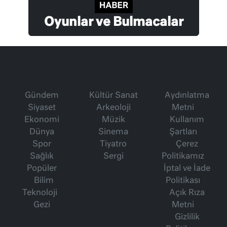
Oyunlar ve Bulmacalar
Gündem
Kültür Sanat
Aydınlatma
Siyaset
Arkeoloji
Metni
Ekonomi
Müzik
Kullanım
Dünya
Sinema
Şartları
Spor
Tiyatro
Çerez
Sağlık
Sergi
Politikamız
Popüler
İptal ve İade
Bilim
Politikası
Teknoloji
Açık Rıza
Gezi
Metni
Gizlilik