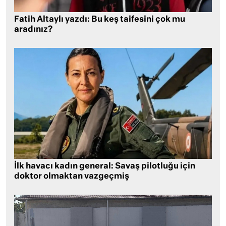
Fatih Altaylı yazdı: Bu keş taifesini çok mu
aradınız?
İlk havacı kadın general: Savaş pilotluğu için
doktor olmaktan vazgeçmiş