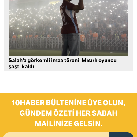
Salah’a görkemli imza töreni! Mısırlı oyuncu
şaştı kaldı
10HABER BÜLTENINE ÜYE OLUN,
GÜNDEM ÖZETI HER SABAH
MAILINIZE GELSIN.