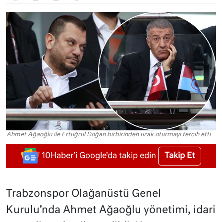
Ahmet Ağaoğlu ile Ertuğrul Doğan birbirinden uzak oturmayı tercih etti
Takip Et
10Haber'i Google'da takip edin
Trabzonspor Olağanüstü Genel
Kurulu’nda Ahmet Ağaoğlu yönetimi, idari