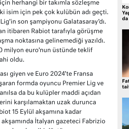
çin herhangi bir takımla sözleşme
Ko
 isim için pek çok kulübün adı geçti.
Yap
da 
 Lig’in son şampiyonu Galatasaray’dı.
an itibaren Rabiot tarafıyla görüşme
şma noktasına gelinemediği yazıldı.
 milyon euro’nun üstünde teklif
ahi oldu.
sı giyen ve Euro 2024’te Fransa
Fat
şaran formda oyuncu Premier Lig ve
tai
 anılsa da bu kulüpler maddi açıdan
lerini karşılamaktan uzak durunca
iot 15 Eylül akşamına kadar
l akşamında İtalyan gazeteci Fabrizio