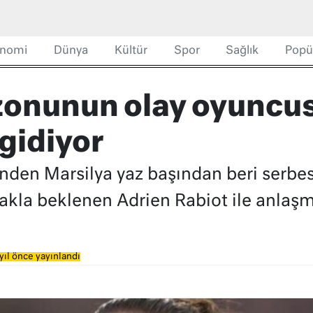
nomi
Dünya
Kültür
Spor
Sağlık
Popü
zonunun olay oyuncu
gidiyor
rinden Marsilya yaz başından beri ser
akla beklenen Adrien Rabiot ile anlaşm
yıl önce yayınlandı