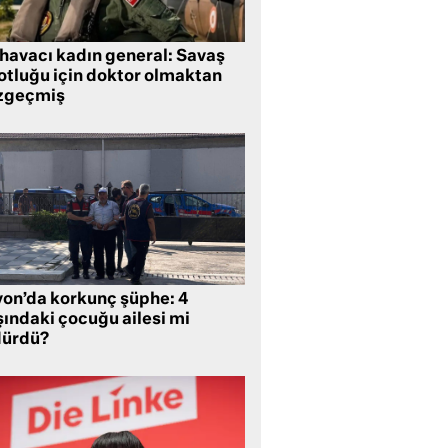
 havacı kadın general: Savaş
lotluğu için doktor olmaktan
zgeçmiş
yon’da korkunç şüphe: 4
şındaki çocuğu ailesi mi
dürdü?