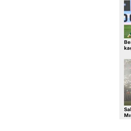
Beş
kaç
Sa
Mıs