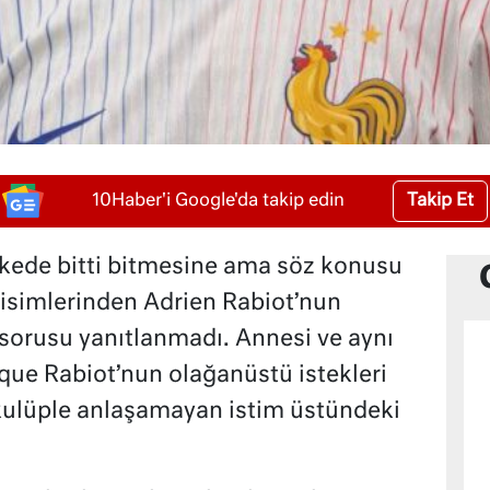
Takip Et
10Haber'i Google'da takip edin
lkede bitti bitmesine ama söz konusu
isimlerinden Adrien Rabiot’nun
 sorusu yanıtlanmadı. Annesi ve aynı
ue Rabiot’nun olağanüstü istekleri
r kulüple anlaşamayan istim üstündeki