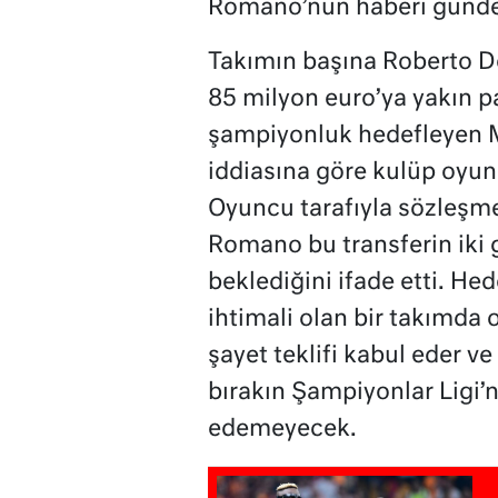
Romano’nun haberi günde
Takımın başına Roberto De
85 milyon euro’ya yakın p
şampiyonluk hedefleyen Mar
iddiasına göre kulüp oyunc
Oyuncu tarafıyla sözleşme
Romano bu transferin iki 
beklediğini ifade etti. H
ihtimali olan bir takımda
şayet teklifi kabul eder v
bırakın Şampiyonlar Ligi’
edemeyecek.