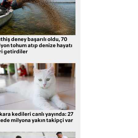
hiş deney başarılı oldu, 70
lyon tohum atıp denize hayatı
i getirdiler
ara kedileri canlı yayında: 27
kede milyona yakın takipçi var