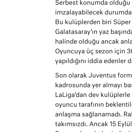
Serbest konumda olduğu i
imzalayabilecek durumdaki
Bu kulüplerden biri Süper
Galatasaray’ın yaz başınd
halinde olduğu ancak anla
Oyuncuya üç sezon için 30
yapıldığını iddia edenler d
Son olarak Juventus forma
kadrosunda yer almayı ba
LaLiga’dan dev kulüplerle
oyuncu tarafının beklenti
anlaşma sağlanamadı. Rab
takımsızdı. Ancak 15 Eylü