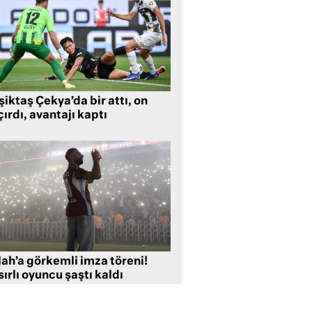
iktaş Çekya’da bir attı, on
ırdı, avantajı kaptı
lah’a görkemli imza töreni!
ırlı oyuncu şaştı kaldı