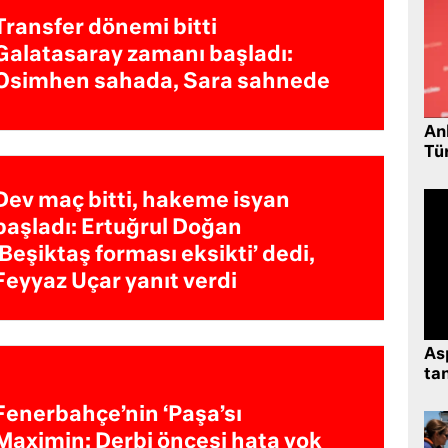
Transfer dönemi bitti
Galatasaray zamanı başladı:
Osimhen sahada, Sara sahnede
Ank
Tü
Dev maç bitti, hakeme isyan
başladı: Ertuğrul Doğan
‘Beşiktaş forması eksikti’ dedi,
Feyyaz Uçar yanıt verdi
As
tan
Fenerbahçe’nin ‘Paşa’sı
Maximin: Derbi öncesi hata yok