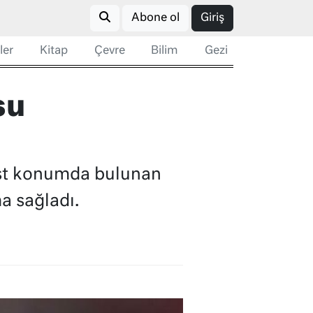
Abone ol
Giriş
ler
Kitap
Çevre
Bilim
Gezi
su
best konumda bulunan
a sağladı.