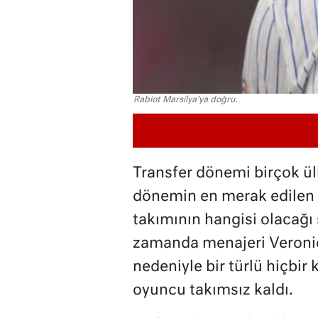
Rabiot Marsilya'ya doğru.
Transfer dönemi birçok ü
dönemin en merak edilen 
takımının hangisi olacağı
zamanda menajeri Veroniq
nedeniyle bir türlü hiçbi
oyuncu takımsız kaldı.