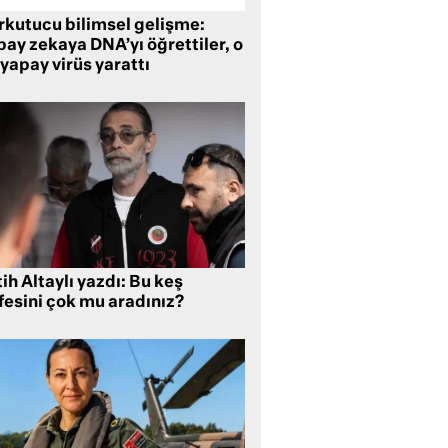
rkutucu bilimsel gelişme:
ay zekaya DNA’yı öğrettiler, o
yapay virüs yarattı
ih Altaylı yazdı: Bu keş
fesini çok mu aradınız?