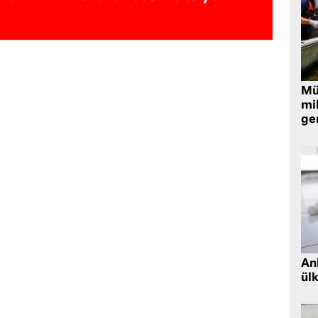
Müt
mi
ger
Ank
ül