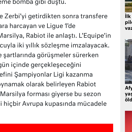
me bomba gibi düştü.
 Zerbi’yi getirdikten sonra transfere
İlk
pi
ara harcayan ve Ligue 1’de
va
silya, Rabiot ile anlaştı. L’Equipe’in
uyla iki yıllık sözleşme imzalayacak.
 şartlarında görüşmeler sürerken
gün içinde gerçekleşeceğini
edefini Şampiyonlar Ligi kazanma
 oynamak olarak belirleyen Rabiot
Af
e Marsilya forması giyerse bu sezon
ya
öl
ni hiçbir Avrupa kupasında mücadele