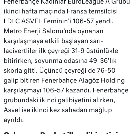
Fenerbahçe Kadınlar EuroLeague A Grubu
ikinci hafta maçında Fransa temsilcisi
LDLC ASVEL Feminin’i 106-57 yendi.
Metro Enerji Salonu’nda oynanan
karşılaşmaya etkili başlayan sarı-
lacivertliler ilk çeyreği 31-9 üstünlükle
bitirirken, soyunma odasına 49-36’lık
skorla gitti. Üçüncü çeyreği de 76-50
galip bitiren Fenerbahçe Alagöz Holding
karşılaşmayı 106-57 kazandı. Fenerbahçe
grubundaki ikinci galibiyetini alırken,
Asvel ise ikinci kez sahadan mağlup
ayrıldı.