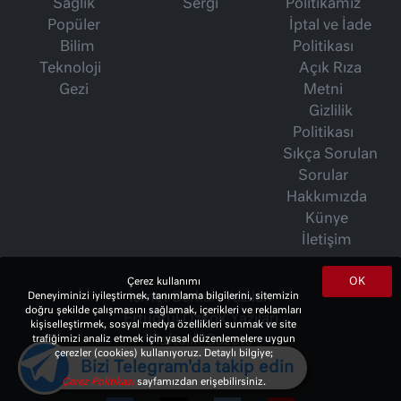
Sağlık
Sergi
Politikamız
Popüler
İptal ve İade
Bilim
Politikası
Teknoloji
Açık Rıza
Gezi
Metni
Gizlilik
Politikası
Sıkça Sorulan
Sorular
Hakkımızda
Künye
İletişim
OK
Çerez kullanımı
İsmet Berkan Yazıları
Deneyiminizi iyileştirmek, tanımlama bilgilerini, sitemizin
doğru şekilde çalışmasını sağlamak, içerikleri ve reklamları
Ertuğrul Özkök Yazıları
kişiselleştirmek, sosyal medya özellikleri sunmak ve site
Haftalık Gazete
trafiğimizi analiz etmek için yasal düzenlemelere uygun
çerezler (cookies) kullanıyoruz. Detaylı bilgiye;
Bizi Telegram'da takip edin
Çerez Politikası
sayfamızdan erişebilirsiniz.