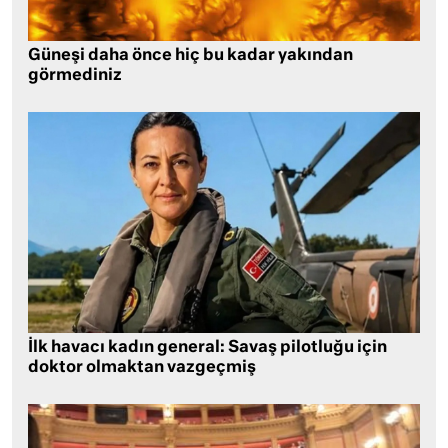
Güneşi daha önce hiç bu kadar yakından
görmediniz
İlk havacı kadın general: Savaş pilotluğu için
doktor olmaktan vazgeçmiş