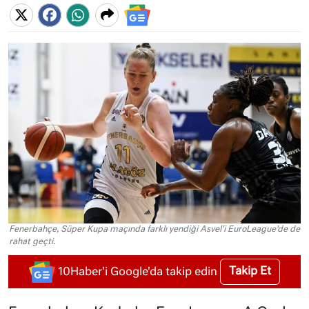
Fenerbahçe, Süper Kupa maçında farklı yendiği Asvel'i EuroLeague'de de
rahat geçti.
Takip Et
10Haber'i Google'da takip edin