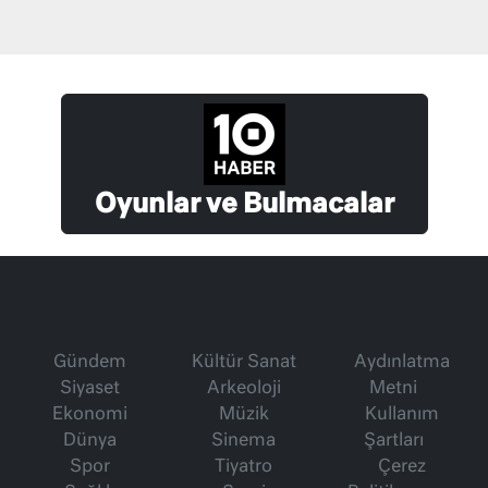
Oyunlar ve Bulmacalar
Gündem
Kültür Sanat
Aydınlatma
Siyaset
Arkeoloji
Metni
Ekonomi
Müzik
Kullanım
Dünya
Sinema
Şartları
Spor
Tiyatro
Çerez