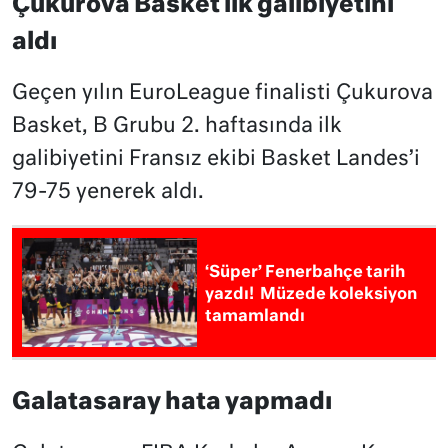
Çukurova Basket ilk galibiyetini
aldı
Geçen yılın EuroLeague finalisti Çukurova
Basket, B Grubu 2. haftasında ilk
galibiyetini Fransız ekibi Basket Landes’i
79-75 yenerek aldı.
‘Süper’ Fenerbahçe tarih
yazdı! Müzede koleksiyon
tamamlandı
Galatasaray hata yapmadı