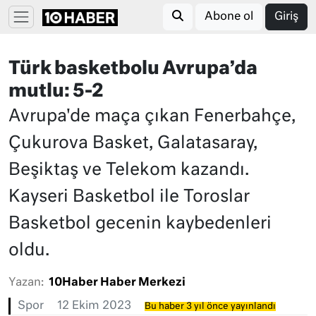
Abone ol
Giriş
Türk basketbolu Avrupa’da
mutlu: 5-2
Avrupa'de maça çıkan Fenerbahçe,
Çukurova Basket, Galatasaray,
Beşiktaş ve Telekom kazandı.
Kayseri Basketbol ile Toroslar
Basketbol gecenin kaybedenleri
oldu.
Yazan:
10Haber Haber Merkezi
Spor
12 Ekim 2023
Bu haber 3 yıl önce yayınlandı