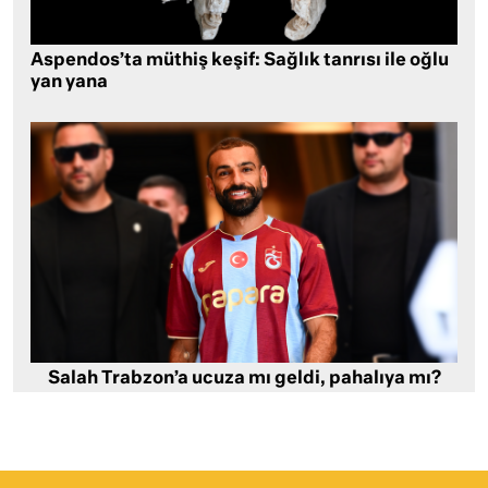
Aspendos’ta müthiş keşif: Sağlık tanrısı ile oğlu
yan yana
Salah Trabzon’a ucuza mı geldi, pahalıya mı?