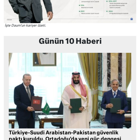
İşte Daum’un kariyer özeti.
Günün 10 Haberi
Türkiye-Suudi Arabistan-Pakistan güvenlik
paktı kuruldu, Ortadoğu’da yeni güç dengesi