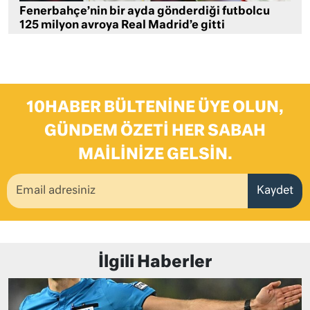
Fenerbahçe’nin bir ayda gönderdiği futbolcu
125 milyon avroya Real Madrid’e gitti
10HABER BÜLTENINE ÜYE OLUN,
GÜNDEM ÖZETI HER SABAH
MAILINIZE GELSIN.
Kaydet
İlgili Haberler