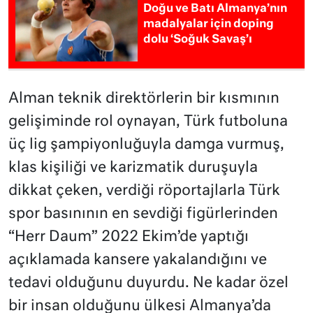
Doğu ve Batı Almanya’nın
madalyalar için doping
dolu ‘Soğuk Savaş’ı
Alman teknik direktörlerin bir kısmının
gelişiminde rol oynayan, Türk futboluna
üç lig şampiyonluğuyla damga vurmuş,
klas kişiliği ve karizmatik duruşuyla
dikkat çeken, verdiği röportajlarla Türk
spor basınının en sevdiği figürlerinden
“Herr Daum” 2022 Ekim’de yaptığı
açıklamada kansere yakalandığını ve
tedavi olduğunu duyurdu. Ne kadar özel
bir insan olduğunu ülkesi Almanya’da