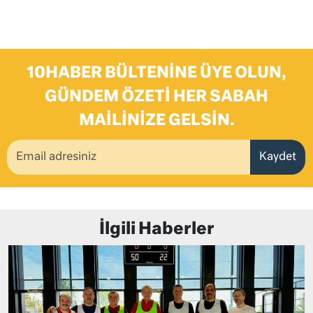
10HABER BÜLTENINE ÜYE OLUN,
GÜNDEM ÖZETI HER SABAH
MAILINIZE GELSIN.
Kaydet
İlgili Haberler