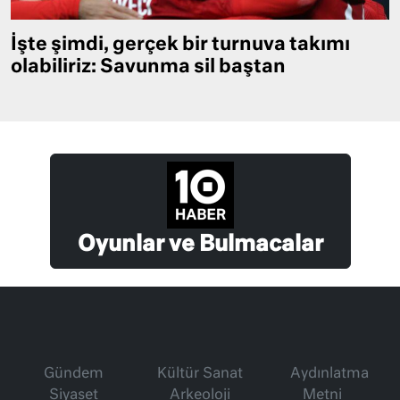
İşte şimdi, gerçek bir turnuva takımı
olabiliriz: Savunma sil baştan
Oyunlar ve Bulmacalar
Gündem
Kültür Sanat
Aydınlatma
Siyaset
Arkeoloji
Metni