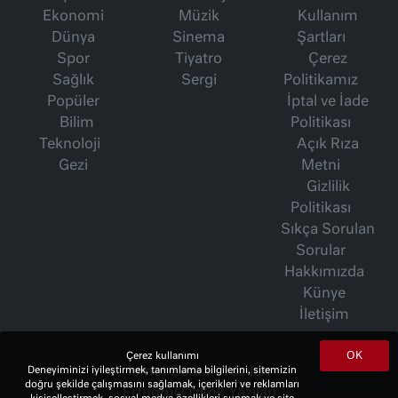
Ekonomi
Müzik
Kullanım
Dünya
Sinema
Şartları
Spor
Tiyatro
Çerez
Sağlık
Sergi
Politikamız
Popüler
İptal ve İade
Bilim
Politikası
Teknoloji
Açık Rıza
Gezi
Metni
Gizlilik
Politikası
Sıkça Sorulan
Sorular
Hakkımızda
Künye
İletişim
OK
Çerez kullanımı
Deneyiminizi iyileştirmek, tanımlama bilgilerini, sitemizin
İsmet Berkan Yazıları
doğru şekilde çalışmasını sağlamak, içerikleri ve reklamları
Ertuğrul Özkök Yazıları