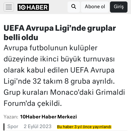
Abone ol
Giriş
UEFA Avrupa Ligi’nde gruplar
belli oldu
Avrupa futbolunun kulüpler
düzeyinde ikinci büyük turnuvası
olarak kabul edilen UEFA Avrupa
Ligi'nde 32 takım 8 gruba ayrıldı.
Grup kuraları Monaco'daki Grimaldi
Forum'da çekildi.
Yazan:
10Haber Haber Merkezi
Spor
2 Eylül 2023
Bu haber 3 yıl önce yayınlandı