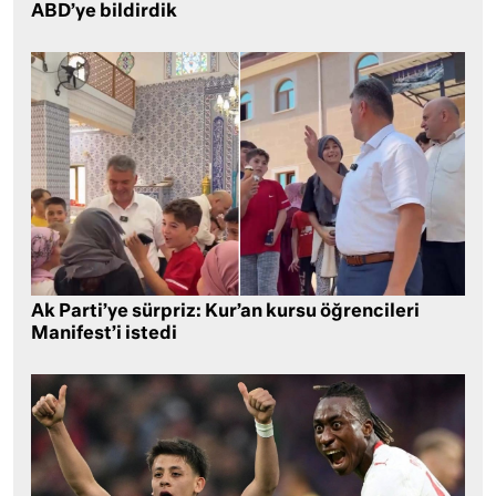
ABD’ye bildirdik
Ak Parti’ye sürpriz: Kur’an kursu öğrencileri
Manifest’i istedi