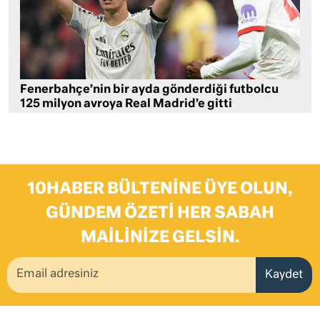
Fenerbahçe’nin bir ayda gönderdiği futbolcu
125 milyon avroya Real Madrid’e gitti
10HABER BÜLTENINE ÜYE OLUN,
GÜNDEM ÖZETI HER SABAH
MAILINIZE GELSIN.
Kaydet