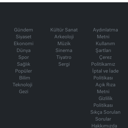
Gündem
Kültür Sanat
Aydınlatma
Siyaset
Arkeoloji
Metni
Ekonomi
Müzik
Kullanım
Dünya
Sinema
Şartları
Spor
Tiyatro
Çerez
Sağlık
Sergi
Politikamız
Popüler
İptal ve İade
Bilim
Politikası
Teknoloji
Açık Rıza
Gezi
Metni
Gizlilik
Politikası
Sıkça Sorulan
Sorular
Hakkımızda