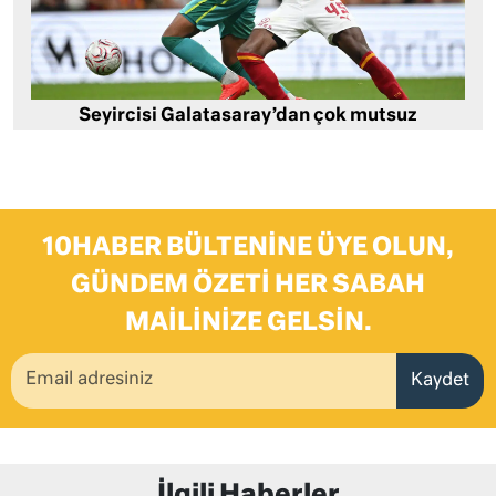
Seyircisi Galatasaray’dan çok mutsuz
10HABER BÜLTENINE ÜYE OLUN,
GÜNDEM ÖZETI HER SABAH
MAILINIZE GELSIN.
Kaydet
İlgili Haberler