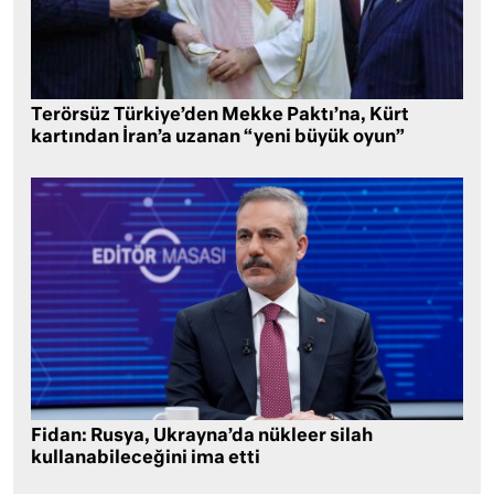
Terörsüz Türkiye’den Mekke Paktı’na, Kürt
kartından İran’a uzanan “yeni büyük oyun”
Fidan: Rusya, Ukrayna’da nükleer silah
kullanabileceğini ima etti