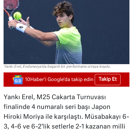
Yankı Erel, Endonezya'da başarılı bir performans ortaya koydu.
Takip Et
10Haber'i Google'da takip edin
Yankı Erel, M25 Cakarta Turnuvası
finalinde 4 numaralı seri başı Japon
Hiroki Moriya ile karşılaştı. Müsabakayı 6-
3, 4-6 ve 6-2’lik setlerle 2-1 kazanan milli