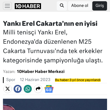
Abone ol
Giriş
Yankı Erel Cakarta’nın en iyisi
Milli tenisçi Yankı Erel,
Endonezya'da düzenlenen M25
Cakarta Turnuvası'nda tek erkekler
kategorisinde şampiyonluğa ulaştı.
Yazan:
10Haber Haber Merkezi
Spor
12 Haziran 2023
Bu haber 3 yıl önce yayınlandı