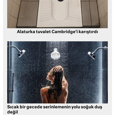
Alaturka tuvalet Cambridge’i karıştırdı
Sıcak bir gecede serinlemenin yolu soğuk duş
değil