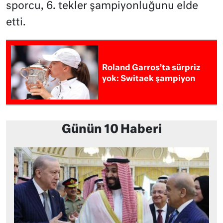
sporcu, 6. tekler şampiyonluğunu elde
etti.
Roland Garros’ta sürpriz
yok: Switaek şampiyon
Günün 10 Haberi