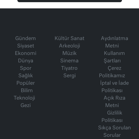
Gündem
Kültür Sanat
Aydınlatma
Siyaset
Arkeoloji
Metni
Ekonomi
Müzik
Kullanım
Dünya
Sinema
Şartları
Spor
Tiyatro
Çerez
Sağlık
Sergi
Politikamız
Popüler
İptal ve İade
Bilim
Politikası
Teknoloji
Açık Rıza
Gezi
Metni
Gizlilik
Politikası
Sıkça Sorulan
Sorular