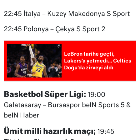
22:45 İtalya – Kuzey Makedonya S Sport
22:45 Polonya – Çekya S Sport 2
LeBron tarihe geçti,
Lakers’a yetmedi… Celtics
Doğu’da zirveyi aldı
Basketbol Süper Ligi:
19:00
Galatasaray – Bursaspor beIN Sports 5 &
beIN Haber
Ümit milli hazırlık maçı;
19:45