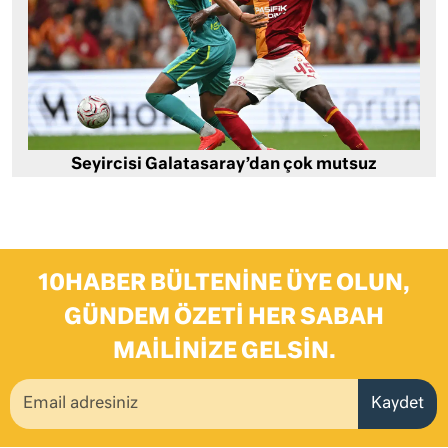
Seyircisi Galatasaray’dan çok mutsuz
10HABER BÜLTENINE ÜYE OLUN,
GÜNDEM ÖZETI HER SABAH
MAILINIZE GELSIN.
Kaydet