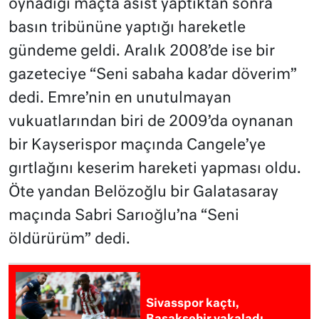
oynadığı maçta asist yaptıktan sonra
basın tribününe yaptığı hareketle
gündeme geldi. Aralık 2008’de ise bir
gazeteciye “Seni sabaha kadar döverim”
dedi. Emre’nin en unutulmayan
vukuatlarından biri de 2009’da oynanan
bir Kayserispor maçında Cangele’ye
gırtlağını keserim hareketi yapması oldu.
Öte yandan Belözoğlu bir Galatasaray
maçında Sabri Sarıoğlu’na “Seni
öldürürüm” dedi.
Sivasspor kaçtı,