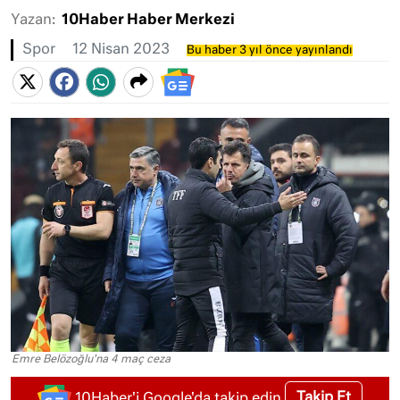
Yazan:
10Haber Haber Merkezi
Spor
12 Nisan 2023
Bu haber 3 yıl önce yayınlandı
Emre Belözoğlu'na 4 maç ceza
Takip Et
10Haber'i Google'da takip edin