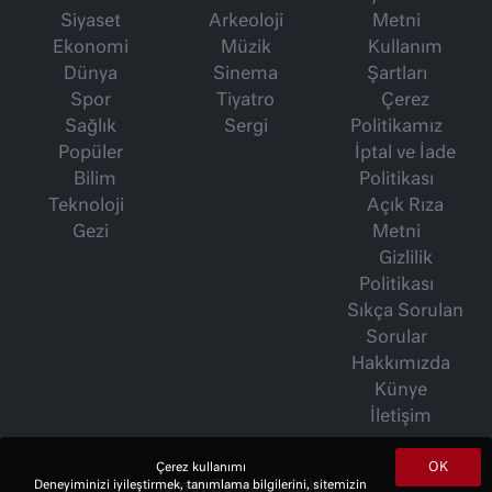
Siyaset
Arkeoloji
Metni
Ekonomi
Müzik
Kullanım
Dünya
Sinema
Şartları
Spor
Tiyatro
Çerez
Sağlık
Sergi
Politikamız
Popüler
İptal ve İade
Bilim
Politikası
Teknoloji
Açık Rıza
Gezi
Metni
Gizlilik
Politikası
Sıkça Sorulan
Sorular
Hakkımızda
Künye
İletişim
OK
Çerez kullanımı
İsmet Berkan Yazıları
Deneyiminizi iyileştirmek, tanımlama bilgilerini, sitemizin