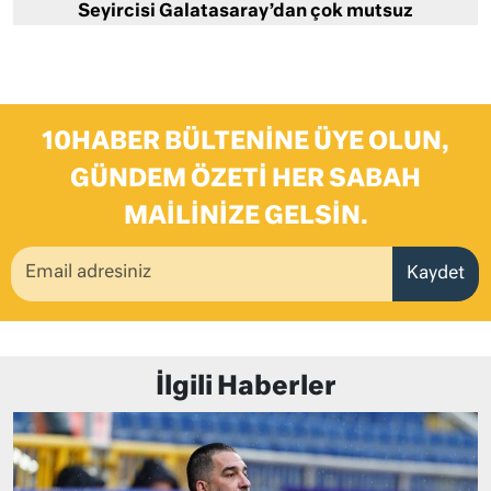
Seyircisi Galatasaray’dan çok mutsuz
10HABER BÜLTENINE ÜYE OLUN,
GÜNDEM ÖZETI HER SABAH
MAILINIZE GELSIN.
Kaydet
İlgili Haberler