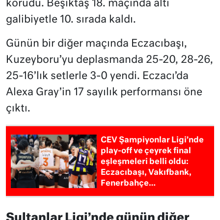
korudu. Beşiktaş 18. maçında altı
galibiyetle 10. sırada kaldı.
Günün bir diğer maçında Eczacıbaşı,
Kuzeyboru’yu deplasmanda 25-20, 28-26,
25-16’lık setlerle 3-0 yendi. Eczacı’da
Alexa Gray’in 17 sayılık performansı öne
çıktı.
CEV Şampiyonlar Ligi’nde
play-off ve çeyrek final
eşleşmeleri belli oldu:
Eczacıbaşı, Vakıfbank,
Fenerbahçe…
Sultanlar Ligi’nde günün diğer