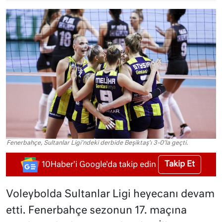
Fenerbahçe, Sultanlar Ligi'ndeki derbide Beşiktaş'ı 3-0'la geçti.
Takip Et
10Haber'i Google'da takip edin
Voleybolda Sultanlar Ligi heyecanı devam
etti. Fenerbahçe sezonun 17. maçına