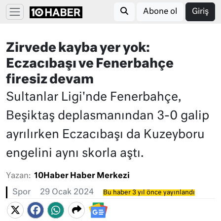
Abone ol
Giriş
Zirvede kayba yer yok:
Eczacıbaşı ve Fenerbahçe
firesiz devam
Sultanlar Ligi'nde Fenerbahçe,
Beşiktaş deplasmanından 3-0 galip
ayrılırken Eczacıbaşı da Kuzeyboru
engelini aynı skorla aştı.
Yazan:
10Haber Haber Merkezi
Spor
29 Ocak 2024
Bu haber 3 yıl önce yayınlandı