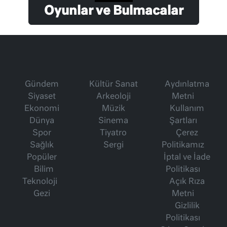
Oyunlar ve Bulmacalar
Gündem
Kültür Sanat
Aydınlatma
Siyaset
Arkeoloji
Metni
Ekonomi
Müzik
Kullanım
Dünya
Sinema
Şartları
Spor
Tiyatro
Çerez
Sağlık
Sergi
Politikamız
Popüler
İptal ve İade
Bilim
Politikası
Teknoloji
Açık Rıza
Gezi
Metni
Gizlilik
Politikası