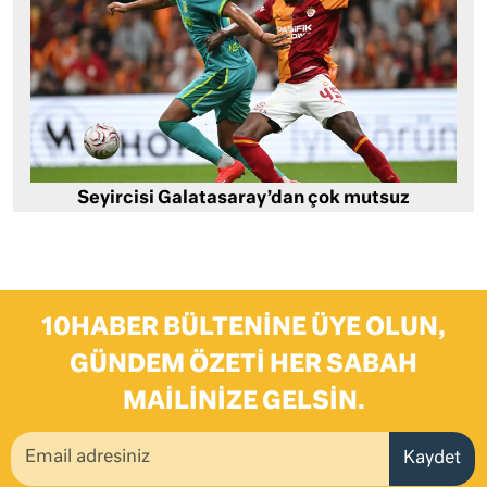
Seyircisi Galatasaray’dan çok mutsuz
10HABER BÜLTENINE ÜYE OLUN,
GÜNDEM ÖZETI HER SABAH
MAILINIZE GELSIN.
Kaydet