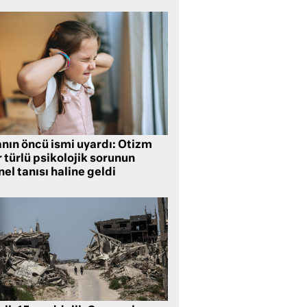
anın öncü ismi uyardı: Otizm
 türlü psikolojik sorunun
el tanısı haline geldi