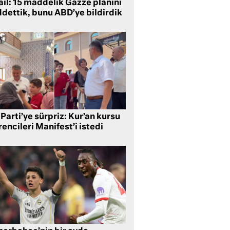
ail: 15 maddelik Gazze planını
ddettik, bunu ABD’ye bildirdik
Parti’ye sürpriz: Kur’an kursu
encileri Manifest’i istedi