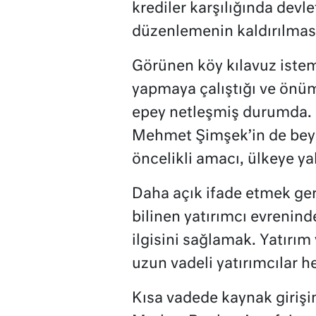
krediler karşılığında devle
düzenlemenin kaldırılması 
Görünen köy kılavuz iste
yapmaya çalıştığı ve önü
epey netleşmiş durumda. 
Mehmet Şimşek’in de beya
öncelikli amacı, ülkeye ya
Daha açık ifade etmek gere
bilinen yatırımcı evreninde
ilgisini sağlamak. Yatırı
uzun vadeli yatırımcılar h
Kısa vadede kaynak girişin