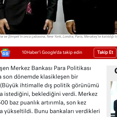
rına ve Şimşek’in onca çabasına, New York, Londra, Paris, Merakeş’te katıldığı t
Takip Et
10Haber'i Google'da takip edin
şen Merkez Bankası Para Politikası
a son dönemde klasikleşen bir
l (Büyük ihtimalle dış politik görünümü
a istediğini, beklediğini verdi. Merkez
 500 baz puanlık artırımla, son kez
 yükseltildi. Bunu bankaları verdikleri