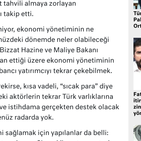
t tahvili almaya zorlayan
takip etti.
Tü
Pa
Or
miyor, ekonomi yönetiminin ne
müzdeki dönemde neler olabileceği
Bizzat Hazine ve Maliye Bakanı
n ettiği üzere ekonomi yönetiminin
bancı yatırımcıyı tekrar çekebilmek.
kirse, kısa vadeli, “sıcak para” diye
Fat
ki aktörlerin tekrar Türk varlıklarına
iti
m ve istihdama gerçekten destek olacak
zin
yö
enüz radarda yok.
i sağlamak için yapılanlar da belli: