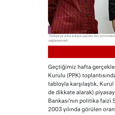
Türkiye'ye arka arkaya yapılan faiz artırımla
sağlanamadı.
Geçtiğimiz hafta gerçekle
Kurulu (PPK) toplantısınd
tabloyla karşılaştık. Kuru
de dikkate alarak) piyasay
Bankası’nın politika faizi
2003 yılında görülen orana