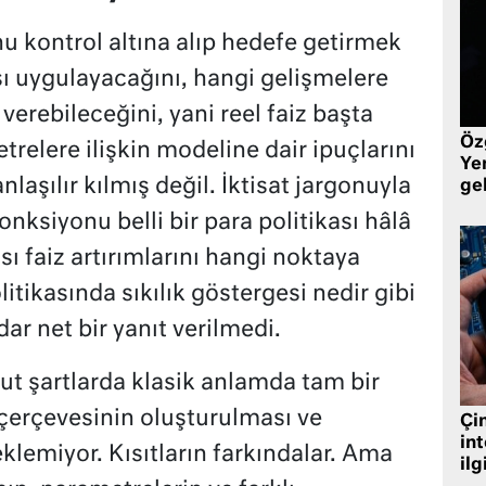
 kontrol altına alıp hedefe getirmek
ası uygulayacağını, hangi gelişmelere
 verebileceğini, yani reel faiz başta
Öz
relere ilişkin modeline dair ipuçlarını
Yen
laşılır kılmış değil. İktisat jargonuyla
ge
nksiyonu belli bir para politikası hâlâ
 faiz artırımlarını hangi noktaya
itikasında sıkılık göstergesi nedir gibi
r net bir yanıt verilmedi.
ut şartlarda klasik anlamda tam bir
ı çerçevesinin oluşturulması ve
Çin
in
eklemiyor. Kısıtların farkındalar. Ama
ilg