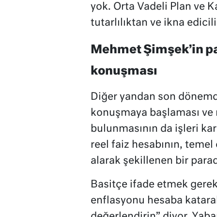
yok. Orta Vadeli Plan ve K
tutarlılıktan ve ikna edici
Mehmet Şimşek’in par
konuşması
Diğer yandan son dönemde
konuşmaya başlaması ve re
bulunmasının da işleri kar
reel faiz hesabının, teme
alarak şekillenen bir para
Basitçe ifade etmek gerek
enflasyonu hesaba katarak ş
değerlendirin” diyor. Yaba