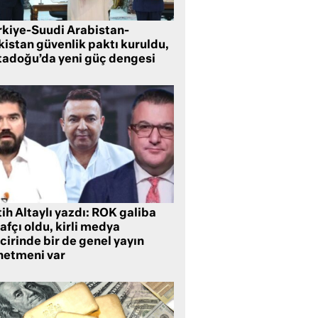
rkiye-Suudi Arabistan-
kistan güvenlik paktı kuruldu,
tadoğu’da yeni güç dengesi
ih Altaylı yazdı: ROK galiba
rafçı oldu, kirli medya
cirinde bir de genel yayın
netmeni var