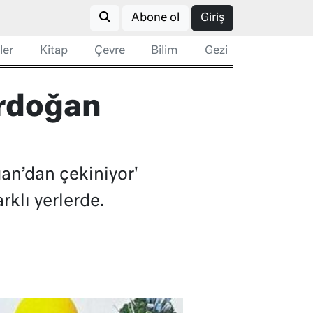
Abone ol
Giriş
ler
Kitap
Çevre
Bilim
Gezi
Erdoğan
an’dan çekiniyor'
klı yerlerde.