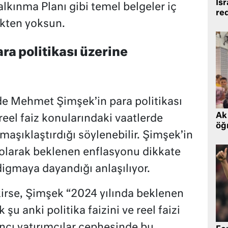
İsr
alkınma Planı gibi temel belgeler iç
re
likten yoksun.
a politikası üzerine
 Mehmet Şimşek’in para politikası
Ak 
el faiz konularındaki vaatlerde
öğr
maşıklaştırdığı söylenebilir. Şimşek’in
l olarak beklenen enflasyonu dikkate
digmaya dayandığı anlaşılıyor.
irse, Şimşek “2024 yılında beklenen
u anki politika faizini ve reel faizi
ncı yatırımcılar cephesinde bu