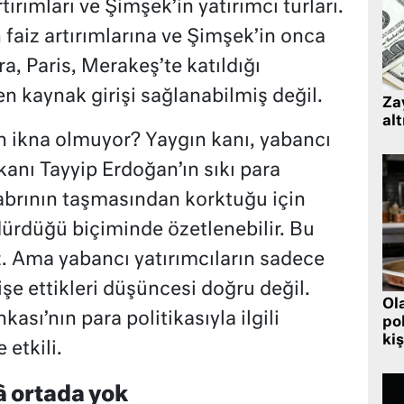
ırımları ve Şimşek’in yatırımcı turları.
faiz artırımlarına ve Şimşek’in onca
, Paris, Merakeş’te katıldığı
n kaynak girişi sağlanabilmiş değil.
Zay
alt
n ikna olmuyor? Yaygın kanı, yabancı
anı Tayyip Erdoğan’ın sıkı para
sabrının taşmasından korktuğu için
rdüğü biçiminde özetlenebilir. Bu
. Ama yabancı yatırımcıların sadece
e ettikleri düşüncesi doğru değil.
Ol
sı’nın para politikasıyla ilgili
pol
kiş
 etkili.
â ortada yok