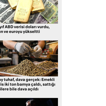
ıf ABD verisi doları vurdu,
ın ve euroyu yükseltti
ay tuhaf, dava gerçek: Emekli
is iki ton bamya çaldı, sattığı
ilere bile dava açıldı