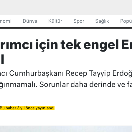
nomi
Dünya
Kültür
Spor
Sağlık
Popü
rımcı için tek engel 
l
mcı Cumhurbaşkanı Recep Tayyip Erdoğ
ınmamalı. Sorunlar daha derinde ve far
Bu haber 3 yıl önce yayınlandı