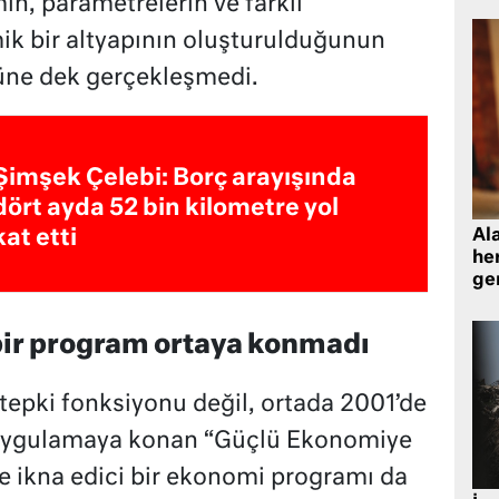
n, parametrelerin ve farklı
ik bir altyapının oluşturulduğunun
güne dek gerçekleşmedi.
Şimşek Çelebi: Borç arayışında
dört ayda 52 bin kilometre yol
kat etti
Al
her
gen
bir program ortaya konmadı
 tepki fonksiyonu değil, ortada 2001’de
 uygulamaya konan “Güçlü Ekonomiye
e ikna edici bir ekonomi programı da