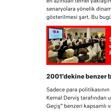
en azından temel yaklaşımı
senaryolara yönelik dinam
gösterilmesi şart. Bu bu
2001’dekine benzer 
Sadece para politikasının
Kemal Derviş tarafından
Geçiş” benzeri kapsamlı v