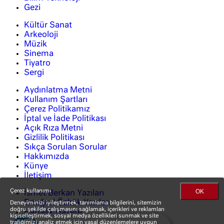
Gezi
Kültür Sanat
Arkeoloji
Müzik
Sinema
Tiyatro
Sergi
Aydınlatma Metni
Kullanım Şartları
Çerez Politikamız
İptal ve İade Politikası
Açık Rıza Metni
Gizlilik Politikası
Sıkça Sorulan Sorular
Hakkımızda
Künye
İletişim
OK
Çerez kullanımı
İsmet Berkan Yazıları
Ertuğrul Özkök Yazıları
Deneyiminizi iyileştirmek, tanımlama bilgilerini, sitemizin
doğru şekilde çalışmasını sağlamak, içerikleri ve reklamları
Haftalık Gazete
kişiselleştirmek, sosyal medya özellikleri sunmak ve site
trafiğimizi analiz etmek için yasal düzenlemelere uygun