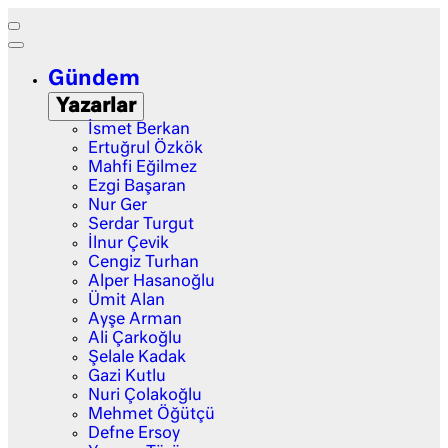
Gündem
Yazarlar
İsmet Berkan
Ertuğrul Özkök
Mahfi Eğilmez
Ezgi Başaran
Nur Ger
Serdar Turgut
İlnur Çevik
Cengiz Turhan
Alper Hasanoğlu
Ümit Alan
Ayşe Arman
Ali Çarkoğlu
Şelale Kadak
Gazi Kutlu
Nuri Çolakoğlu
Mehmet Öğütçü
Defne Ersoy