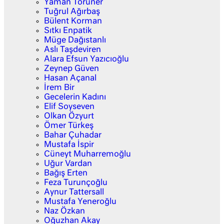
Yaman Törüner
Tuğrul Ağırbaş
Bülent Korman
Sıtkı Enpatik
Müge Dağıstanlı
Aslı Taşdeviren
Alara Efsun Yazıcıoğlu
Zeynep Güven
Hasan Açanal
İrem Bir
Gecelerin Kadını
Elif Soyseven
Olkan Özyurt
Ömer Türkeş
Bahar Çuhadar
Mustafa İspir
Cüneyt Muharremoğlu
Uğur Vardan
Bağış Erten
Feza Turunçoğlu
Aynur Tattersall
Mustafa Yeneroğlu
Naz Özkan
Oğuzhan Akay